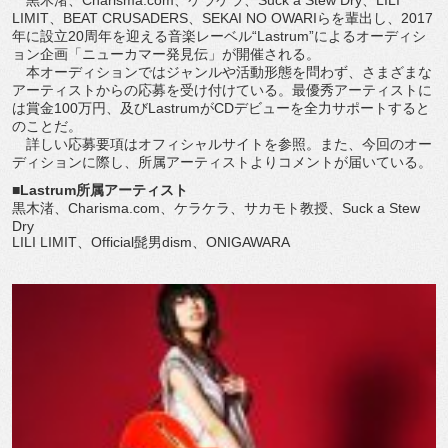
黒木渚、Charisma.com、ケラケラ、Suck a Stew Dry、LILI
LIMIT、BEAT CRUSADERS、SEKAI NO OWARIらを輩出し、2017
年に設立20周年を迎える音楽レーベル“Lastrum”によるオーディシ
ョン企画「ニューカマー発見伝」が開催される。
本オーディションではジャンルや活動形態を問わず、さまざまな
アーティストからの応募を受け付けている。最優秀アーティストに
は賞金100万円、及びLastrumがCDデビューを全力サポートすると
のことだ。
詳しい応募要項はオフィシャルサイトを参照。また、今回のオー
ディションに際し、所属アーティストよりコメントが届いている。
■Lastrum所属アーティスト
黒木渚、Charisma.com、ケラケラ、サカモト教授、Suck a Stew
Dry
LILI LIMIT、Official髭男dism、ONIGAWARA