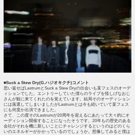
■Suck a Stew Dry(G.ハジオキクチ)コメント
思い返せばLastrumとSuck a Stew Dryの出会いも某フェスのオーデ
ィションでした。エントリーしていた僕らのライブを怪しげなおじ
さんが観に来てくれたのを覚えています。結局そのオーディション
には落選してしまいましたがLastrumとは今も続いていて某フェス
にも何度か出演できました。
さて、この度そのLastrumが20周年を迎えるにあたって大々的にオ
ーディション開催することになったそうです。20年もの歴史のある
会社がそれを機に新しいことにチャレンジするというのはどのくら
いのエネルギーがかかっているのでしょうか。想像してみると僕は