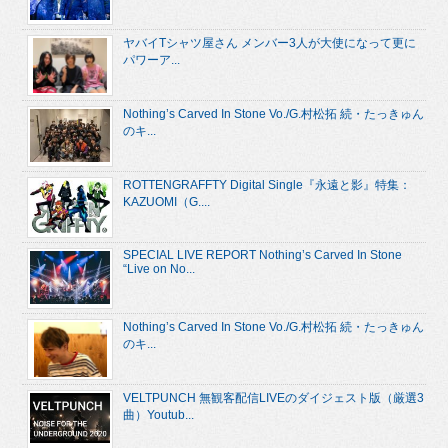
ヤバイTシャツ屋さん メンバー3人が大使になって更に
パワーア...
Nothing’s Carved In Stone Vo./G.村松拓 続・たっきゅん
のキ...
ROTTENGRAFFTY Digital Single『永遠と影』特集：
KAZUOMI（G....
SPECIAL LIVE REPORT Nothing’s Carved In Stone
“Live on No...
Nothing’s Carved In Stone Vo./G.村松拓 続・たっきゅん
のキ...
VELTPUNCH 無観客配信LIVEのダイジェスト版（厳選3
曲）Youtub...