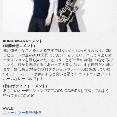
■ONIGAWARAコメント
(斉藤伸也コメント)
俺が偉そうなことを言える立場ではないが、はっきり言おう。CD
デビューへの道and100万円はデカい！ 超デカい。そして何よりオ
ーディションを勝ち抜いた、ということが一番の自信につながるで
しょう。何かを表現するにあたって大事なのは、まず自信だと思い
ます。野心ある(特定のプロダクションやレーベルに所属していな
い)ミュージシャンは参加すると良いと思う！ ラストラムはアット
ホームなレーベルです！
(竹内サティフォ コメント)
君もこのオーディションで第二のONIGAWARAを目指してみよう！
待ってるね*\(^o^)/*
■WEB
ニューカマー発見伝HP