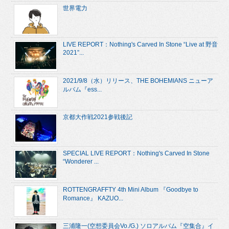
世界電力
LIVE REPORT：Nothing's Carved In Stone “Live at 野音
2021”...
2021/9/8（水）リリース、THE BOHEMIANS ニューア
ルバム『ess...
京都大作戦2021参戦後記
SPECIAL LIVE REPORT：Nothing's Carved In Stone
“Wonderer ...
ROTTENGRAFFTY 4th Mini Album 『Goodbye to
Romance』 KAZUO...
三浦隆一(空想委員会Vo./G.) ソロアルバム『空集合』イ