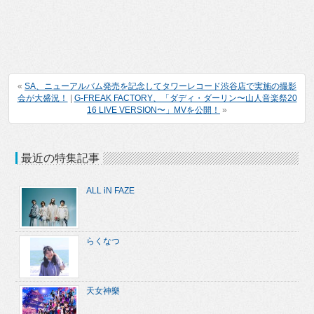
«
SA、ニューアルバム発売を記念してタワーレコード渋谷店で実施の撮影
会が大盛況！
|
G-FREAK FACTORY、「ダディ・ダーリン〜山人音楽祭20
16 LIVE VERSION〜」MVを公開！
»
最近の特集記事
ALL iN FAZE
らくなつ
天女神樂