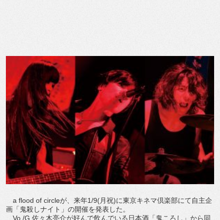
a flood of circleが、来年1/9(月祝)に東京キネマ倶楽部にて自主企
画「鬼殺しナイト」の開催を発表した。
Vo./G.佐々木亮介が好んで飲んでいる日本酒「鬼ころし」から同