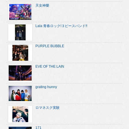
天女神樂
Lala 青春ロック!３ピースバンド!!
PURPLE BUBBLE
EVE OF THE LAIN
grating hunny
ロマネスク実験
171