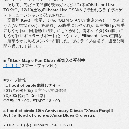
そして、先だって開催が発表された12/1(木)のBillboard Live
TOKYO、12/10(土)のBillboard Live OSAKAで行われるライヴのゲ
ストミュージシャンが発表された。
高野勲(Key.)、松尾レミ(Vo./GLIM SPANKY/東京のみ)、うつみよ
うこ(Vo./大阪のみ)、福島忍(Tb./勝手にしやがれ)、田中和(Tp./勝手
にしやがれ)、田浦健(Ts./勝手にしやがれ)、青木ケイタ(Bs./勝手に
しやがれレギュラーサポート)という面々。Billboard Liveの空間を
一層華やかに彩るメンバーが揃った。ぜひライブ会場で、濃密な時
間を過ごして欲しい。
■「Black Magic Fun Club」新規入会受付中
【URL】
(スマートフォン対応)
■ライブ情報
“a flood of circle鬼殺しナイト”
2017/1/09(月祝) 東京キネマ倶楽部
¥3,500(税込/1 Drink別)
OPEN 17：00 / START 18：00
a flood of circle 10th Anniversary Climax “X’mas Party!!!”
Act：a flood of circle & X’mas Blues Orchestra
2016/12/01(木) Billboard Live TOKYO