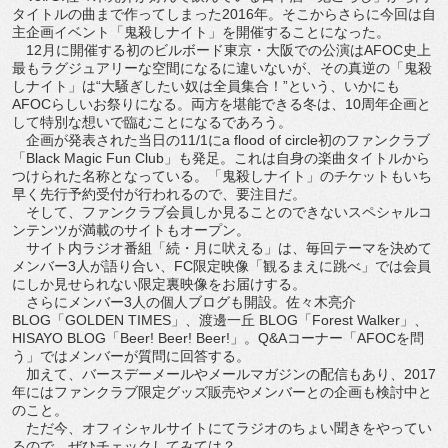
タイトルの曲まで作ってしまった2016年。そこからさらに今回は自
主企画イベント「鬼殺しナイト」を開催することになった。
12月に開催する初のビルボード東京・大阪での公演はAFOC史上
最もラグジュアリーな空間になるに違いないが、その真逆の「鬼殺
しナイト」は“大騒ぎしたい奴は全員集合！”という、いかにも
AFOCらしいお祭りになる。両方を堪能できる冬は、10周年企画と
して特別な想いで臨むことになるであろう。
企画が発表された当日の11/1にa flood of circle初のファンクラブ
「Black Magic Fun Club」も発足。これは自身の楽曲タイトルから
つけられた名称となっている。「鬼殺しナイト」のチケットもいち
早く先行予約受付が行われるので、要注目だ。
そして、ファンクラブ会員しか見ることのできないスペシャルコ
ンテンツが満載のサイトもオープン。
サイト内ラジオ番組「続・月に吠える」は、毎回テーマを決めて
メンバー3人が語り合い、FC限定映像「観るまえに跳べ」では会員
にしか見せられない限定裏映像をお届けする。
さらにメンバー3人の個人ブログも開設。佐々木亮介
BLOG「GOLDEN TIMES」、渡邊一丘 BLOG「Forest Walker」、
HISAYO BLOG「Beer! Beer! Beer!」。Q&Aコーナー「AFOCを問
う」ではメンバーが質問に回答する。
加えて、バースデーメールやメールマガジンの配信もあり、2017
年にはファンクラブ限定グッズ販売やメンバーとの企画も検討中と
のこと。
ただ今、オフィシャルサイトにてラジオのちょい聞きをやってい
るので、ぜひチェックしてみては？