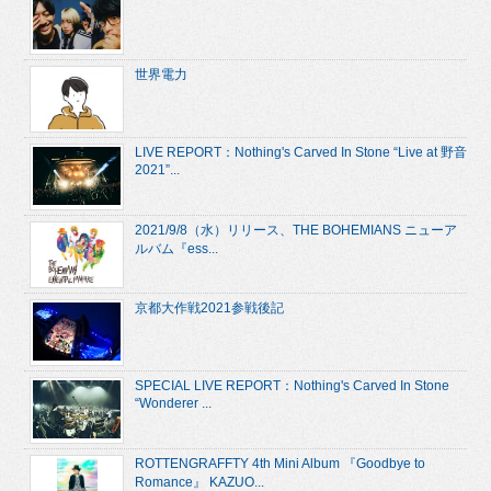
世界電力
LIVE REPORT：Nothing's Carved In Stone “Live at 野音
2021”...
2021/9/8（水）リリース、THE BOHEMIANS ニューア
ルバム『ess...
京都大作戦2021参戦後記
SPECIAL LIVE REPORT：Nothing's Carved In Stone
“Wonderer ...
ROTTENGRAFFTY 4th Mini Album 『Goodbye to
Romance』 KAZUO...