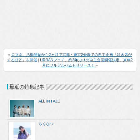
«
ロマネ、活動開始から2ヶ月で京都・東京2会場での自主企画「吐き気が
するほど」を開催
|
URBANフェチ、約3年ぶりの自主企画開催決定。来年2
月にフルアルバムもリリース！
»
最近の特集記事
ALL iN FAZE
らくなつ