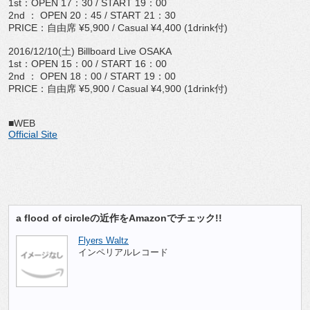
1st：OPEN 17：30 / START 19：00
2nd ： OPEN 20：45 / START 21：30
PRICE：自由席 ¥5,900 / Casual ¥4,400 (1drink付)
2016/12/10(土) Billboard Live OSAKA
1st：OPEN 15：00 / START 16：00
2nd ： OPEN 18：00 / START 19：00
PRICE：自由席 ¥5,900 / Casual ¥4,900 (1drink付)
■WEB
Official Site
a flood of circleの近作をAmazonでチェック!!
Flyers Waltz
インペリアルレコード