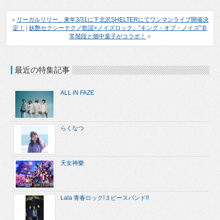
«
リーガルリリー、来年3/31に下北沢SHELTERにてワンマンライブ開催決
定！
|
妖艶セクシーテクノ歌謡×ノイズロック。“キング・オブ・ノイズ”非
常階段と畑中葉子がコラボ！
»
最近の特集記事
ALL iN FAZE
らくなつ
天女神樂
Lala 青春ロック!３ピースバンド!!