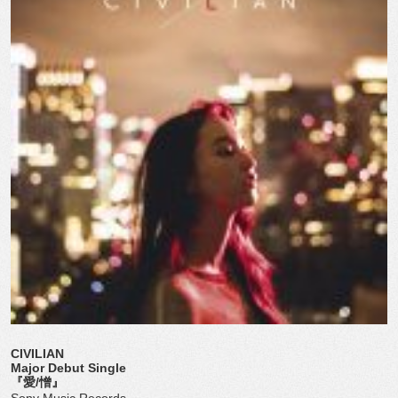
CIVILIAN
Major Debut Single
『愛/憎』
Sony Music Records