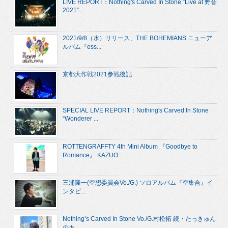
LIVE REPORT：Nothing's Carved In Stone “Live at 野音
2021”...
2021/9/8（水）リリース、THE BOHEMIANS ニューア
ルバム『ess...
京都大作戦2021参戦後記
SPECIAL LIVE REPORT：Nothing's Carved In Stone
“Wonderer ...
ROTTENGRAFFTY 4th Mini Album 『Goodbye to
Romance』 KAZUO...
三浦隆一(空想委員会Vo./G.) ソロアルバム『空集合』イ
ンタビ...
Nothing’s Carved In Stone Vo./G.村松拓 続・たっきゅん
のキ...