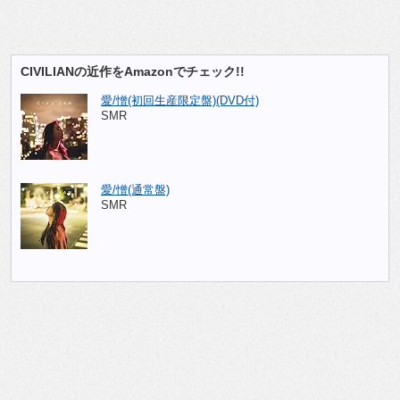
CIVILIANの近作をAmazonでチェック!!
愛/憎(初回生産限定盤)(DVD付)
SMR
愛/憎(通常盤)
SMR