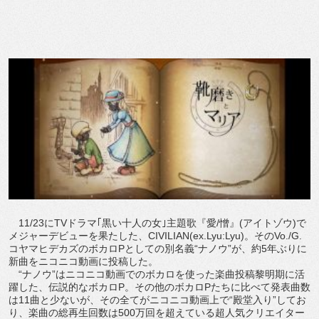
11/23にTVドラマ｢黒い十人の女｣主題歌『愛/憎』(アイトゾウ)で
メジャーデビューを果たした、CIVILIAN(ex.Lyu:Lyu)。そのVo./G.
コヤマヒデカズのボカロPとしての別名義“ナノウ”が、約5年ぶりに
新曲をニコニコ動画に投稿した。
“ナノウ”はニコニコ動画でのボカロを使った楽曲投稿黎明期に活
躍した、伝説的なボカロP。その他のボカロPたちに比べて発表曲数
は11曲と少ないが、その全てがニコニコ動画上で“殿堂入り”してお
り、楽曲の総再生回数は500万回を超えている超人気クリエイター