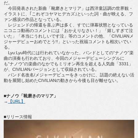
だ。
今回発表された新曲「靴磨きとマリア」は西洋童話調の世界観・
イラストに、｢これぞコヤマヒデカズ｣といった詞・曲が映える、フ
ァン感涙の作品となっている。
レジェンドの帰還を喜ぶ声は多く、すでに弾幕状態となっている
ニコニコ動画のコメントには「おかえりなさい！」「嬉しすぎて泣
いた」「本当にうれしいです泣」等のコメントの他、「CIVILIANメ
ジャーデビューおめでとう!!」といった祝福コメントも相次いでい
る。
Lyu:Lyu時代には行われていなかった、バンドとしての“ナノウ”楽
曲の演奏も行われており、今回のメジャーデビューシングルに
も“ナノウ”の楽曲のなかでもミリオン再生を超える人気曲「3331」
が、CIVILIANバージョンとして収録されている。
バンド名改名/メジャーデビューをきっかけに、話題の絶えない活
動を展開し始めたCIVILIANの動きから今後も目が離せない。
■ナノウ「靴磨きのマリア」
→
【URL】
■リリース情報