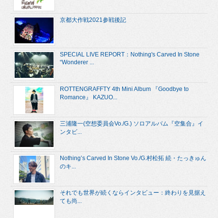
京都大作戦2021参戦後記
SPECIAL LIVE REPORT：Nothing's Carved In Stone
“Wonderer ...
ROTTENGRAFFTY 4th Mini Album 『Goodbye to
Romance』 KAZUO...
三浦隆一(空想委員会Vo./G.) ソロアルバム『空集合』イ
ンタビ...
Nothing’s Carved In Stone Vo./G.村松拓 続・たっきゅん
のキ...
それでも世界が続くならインタビュー：終わりを見据え
ても尚...