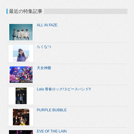
最近の特集記事
ALL iN FAZE
らくなつ
天女神樂
Lala 青春ロック!３ピースバンド!!
PURPLE BUBBLE
EVE OF THE LAIN