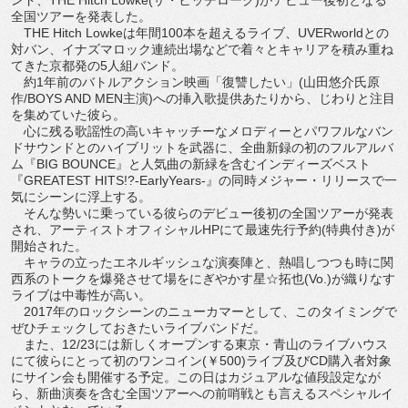
全国ツアーを発表した。
THE Hitch Lowkeは年間100本を超えるライブ、UVERworldとの
対バン、イナズマロック連続出場などで着々とキャリアを積み重ね
てきた京都発の5人組バンド。
約1年前のバトルアクション映画「復讐したい」(山田悠介氏原
作/BOYS AND MEN主演)への挿入歌提供あたりから、じわりと注目
を集めていた彼ら。
心に残る歌謡性の高いキャッチーなメロディーとパワフルなバン
ドサウンドとのハイブリットを武器に、全曲新録の初のフルアルバ
ム『BIG BOUNCE』と人気曲の新緑を含むインディーズベスト
『GREATEST HITS!?-EarlyYears-』の同時メジャー・リリースで一
気にシーンに浮上する。
そんな勢いに乗っている彼らのデビュー後初の全国ツアーが発表
され、アーティストオフィシャルHPにて最速先行予約(特典付き)が
開始された。
キャラの立ったエネルギッシュな演奏陣と、熱唱しつつも時に関
西系のトークを爆発させて場をにぎやかす星☆拓也(Vo.)が織りなす
ライブは中毒性が高い。
2017年のロックシーンのニューカマーとして、このタイミングで
ぜひチェックしておきたいライブバンドだ。
また、12/23には新しくオープンする東京・青山のライブハウス
にて彼らにとって初のワンコイン(￥500)ライブ及びCD購入者対象
にサイン会も開催する予定。この日はカジュアルな値段設定なが
ら、新曲演奏を含む全国ツアーへの前哨戦とも言えるスペシャルイ