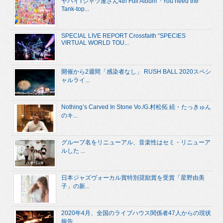
ヤバイTシャツ屋さん4th Full Album『You need the
Tank-top...
SPECIAL LIVE REPORT Crossfaith “SPECIES
VIRTUAL WORLD TOU...
開催から2週間「感染者なし」 RUSH BALL 2020スペシ
ャルライ...
Nothing’s Carved In Stone Vo./G.村松拓 続・たっきゅん
のキ...
グループ名をリニューアル、音楽性はセミ・リニューア
ルした ...
日本ジャズヴォーカル賞特別奨励賞を受賞「星野由美
子」の新...
2020年4月、全国のライブハウス関係者47人からの現状
報告。