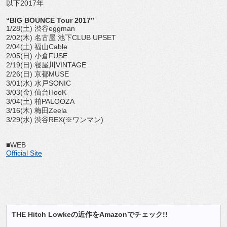
以下2017年
“BIG BOUNCE Tour 2017”
1/28(土) 渋谷eggman
2/02(木) 名古屋 池下CLUB UPSET
2/04(土) 福山Cable
2/05(日) 小倉FUSE
2/19(日) 寝屋川VINTAGE
2/26(日) 京都MUSE
3/01(水) 水戸SONIC
3/03(金) 仙台HooK
3/04(土) 柏PALOOZA
3/16(木) 梅田Zeela
3/29(水) 渋谷REX(※ワンマン)
■WEB
Official Site
THE Hitch Lowkeの近作をAmazonでチェック!!