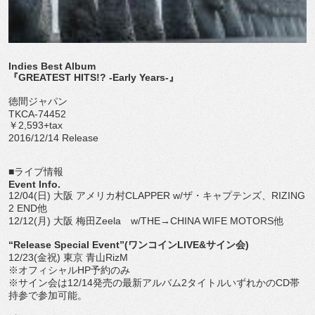
Indies Best Album
『GREATEST HITS!? -Early Years-』
徳間ジャパン
TKCA-74452
￥2,593+tax
2016/12/14 Release
■ライブ情報
Event Info.
12/04(日) 大阪 アメリカ村CLAPPER w/ザ・キャプテンズ、RIZING
2 END他
12/12(月) 大阪 梅田Zeela w/THE→CHINA WIFE MOTORS他
“Release Special Event”(ワンコインLIVE&サイン会)
12/23(金祝) 東京 青山RizM
※オフィシャルHP予約のみ
※サイン会は12/14発売の最新アルバム2タイトルいずれかのCD帯
持参で参加可能。