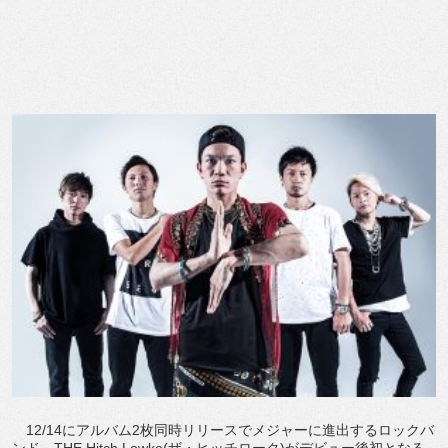
12/14にアルバム2枚同時リリースでメジャーに進出するロックバ
ンド、THE Hitch Lowke(ザ・ヒッチローク)がデビュー後初となる