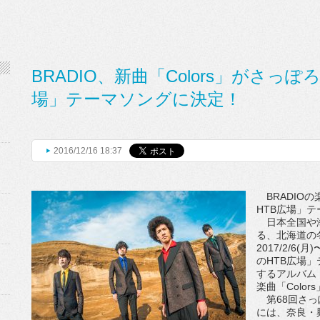
BRADIO、新曲「Colors」がさっ
場」テーマソングに決定！
2016/12/16 18:37
BRADIOの
HTB広場」
日本全国や海
る、北海道の
2017/2/6
のHTB広場」
するアルバム
楽曲「Colo
第68回さっ
には、奈良・