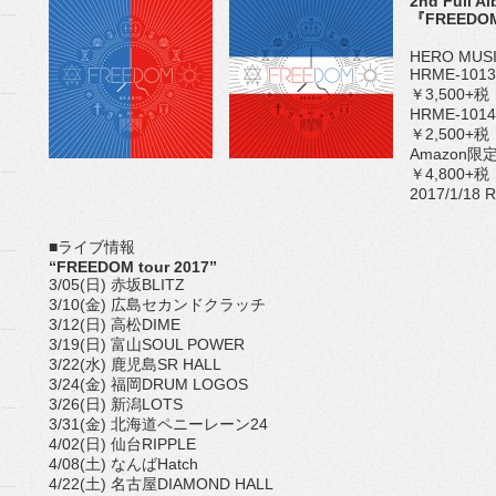
2nd Full A
『FREEDO
HERO MUS
HRME-10
￥3,500+税
HRME-101
￥2,500+税
Amazon
￥4,800+税
2017/1/18 R
■ライブ情報
“FREEDOM tour 2017”
3/05(日) 赤坂BLITZ
3/10(金) 広島セカンドクラッチ
3/12(日) 高松DIME
3/19(日) 富山SOUL POWER
3/22(水) 鹿児島SR HALL
3/24(金) 福岡DRUM LOGOS
3/26(日) 新潟LOTS
3/31(金) 北海道ペニーレーン24
4/02(日) 仙台RIPPLE
4/08(土) なんばHatch
4/22(土) 名古屋DIAMOND HALL