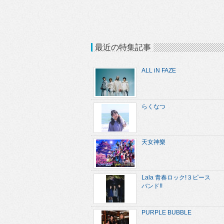
最近の特集記事
ALL iN FAZE
らくなつ
天女神樂
Lala 青春ロック!３ピース
バンド!!
PURPLE BUBBLE