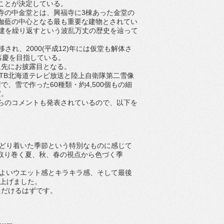
ことが決定している。
の中金堂とは、興福寺に3棟あった金堂の
伽藍の中心となる最も重要な建物とされてい
〜再建を繰り返すという波乱万丈の歴史を辿って
され、2000(平成12)年には仮堂も解体さ
の落慶を目指している。
先にお披露目となる。
HTB北海道テレビ放送と陸上自衛隊第二雪像
、雪で作った60種類・約4,500個もの細
だ。
秋からのコメントも発表されているので、以下を
たどり着いた季節という特別なものに感じて
を取り巻く夏、秋、春の視点から色づく季
程よいウエット感とキラキラ感、そして最後
り上げました。
ただけるはずです。