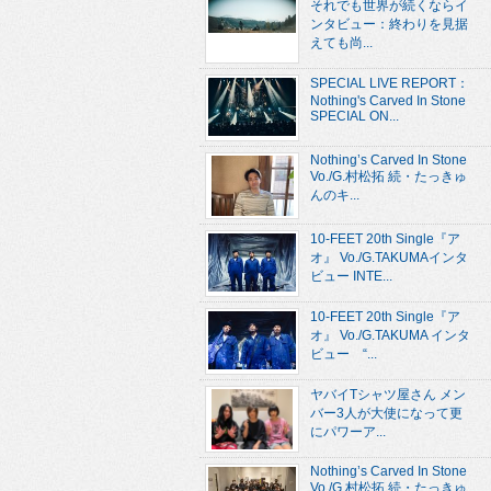
それでも世界が続くならイ
ンタビュー：終わりを見据
えても尚...
SPECIAL LIVE REPORT：
Nothing's Carved In Stone
SPECIAL ON...
Nothing’s Carved In Stone
Vo./G.村松拓 続・たっきゅ
んのキ...
10-FEET 20th Single『ア
オ』 Vo./G.TAKUMAインタ
ビュー INTE...
10-FEET 20th Single『ア
オ』 Vo./G.TAKUMA インタ
ビュー “...
ヤバイTシャツ屋さん メン
バー3人が大使になって更
にパワーア...
Nothing’s Carved In Stone
Vo./G.村松拓 続・たっきゅ