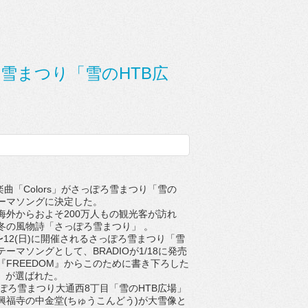
ぽろ雪まつり「雪のHTB広
楽曲「Colors」がさっぽろ雪まつり「雪の
テーマソングに決定した。
外からおよそ200万人もの観光客が訪れ
冬の風物詩「さっぽろ雪まつり」 。
(月)〜12(日)に開催されるさっぽろ雪まつり「雪
テーマソングとして、BRADIOが1/18に発売
『FREEDOM』からこのために書き下ろした
rs」が選ばれた。
ぽろ雪まつり大通西8丁目「雪のHTB広場」
興福寺の中金堂(ちゅうこんどう)が大雪像と