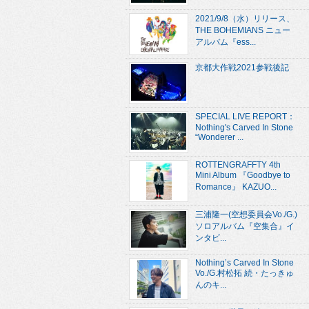
2021/9/8（水）リリース、
THE BOHEMIANS ニュー
アルバム『ess...
京都大作戦2021参戦後記
SPECIAL LIVE REPORT：
Nothing's Carved In Stone
“Wonderer ...
ROTTENGRAFFTY 4th
Mini Album 『Goodbye to
Romance』 KAZUO...
三浦隆一(空想委員会Vo./G.)
ソロアルバム『空集合』イ
ンタビ...
Nothing’s Carved In Stone
Vo./G.村松拓 続・たっきゅ
んのキ...