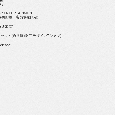
lbum
M』
IC ENTERTAINMENT
13(初回盤・店舗販売限定)
4(通常盤)
限定セット(通常盤+限定デザインTシャツ)
elease