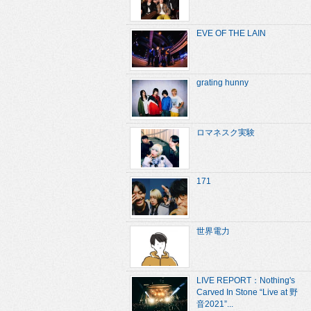
EVE OF THE LAIN
grating hunny
ロマネスク実験
171
世界電力
LIVE REPORT：Nothing's
Carved In Stone “Live at 野
音2021”...