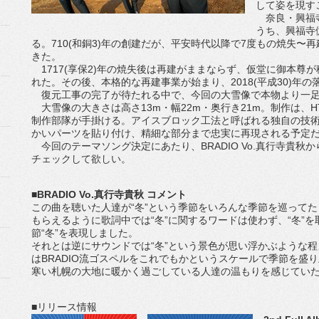
して姿を現す
奈良・興福寺
うち、興福寺
る。710(和銅3)年の創建だが、平安時代以降で7度もの焼失
きた。
1717(享保2)年の焼失後は再建がままならず、仮堂に御本尊が移
れた。その後、本格的な再建事業が始まり、2018(平成30)年
復元工事の完了が待たれる中で、今回の大雪像で本物より一足
大雪像の大きさは高さ13m・幅22m・奥行き21m。制作は、
制作部隊が手掛ける。アイスブロック工法と呼ばれる独自の技術で
かいパーツを貼り付け、精細な部分まで忠実に再現される予定
今回のテーマソング決定にあたり、BRADIO Vo.真行寺貴
チェックして欲しい。
■BRADIO Vo.真行寺貴秋 コメント
この曲を聴いた人達が“冬”という季節をいろんな季節を巡って
もらえるように歌詞中では“冬”に関するワードは使わず、“冬”
節“冬”を表現しました。
それとは逆にサウンドでは“冬”という景色が思い浮かぶような
はBRADIO流ゴスペルをこれでもかというスケールで季節を盛
寒い札幌の大地に暖かく過ごしている人達の温もりを感じてい
■リリース情報