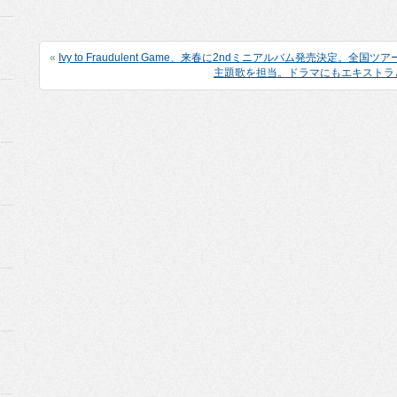
«
Ivy to Fraudulent Game、来春に2ndミニアルバム発売決定。全国ツ
主題歌を担当。ドラマにもエキストラ