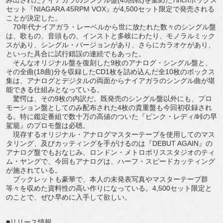
セット『NIAGARA 45RPM VOX』が4,500セット限定で発売される
ことが決定した。
70年代ナイアガラ・レーベルから世に放たれた数々のシングル盤
は、歌もの、音頭もの、インストと多岐にわたり、モノラルミック
スがあり、シングル・バージョンがあり、さらにカラオケがあり、
といった具合に試行錯誤の連続でもあった。
そんなオリジナル盤を復刻した9枚のアナログ・シングル盤と、
その全曲(18曲)分を収録したCD1枚を詰め込んだ全10枚のボックス
集は、アナログとデジタルの両面からナイアガラのシングル曲が堪
能できる仕組みとなっている。
驚愕は、その9枚の内訳だ。既発売のシングル盤以外にも、プロ
モーション盤としてのみ配布された4枚の貴重盤も今回初収録され
る。特に鑑定番組で数十万の高値のついた『ピンク・レディ/峠の早
駕籠』のプロモ盤は必聴。
現存するオリジナル・アナログマスターテープを使用してのマス
タリング、及びカッティングを手がけるのは『DEBUT AGAIN』の
アナログ盤でもおなじみ、ロンドン・メトロポリススタジオのティ
ム・ヤングで、今回もアナログは、ハーフ・スピードカッティング
が施されている。
ブックレットも豪華で、本人の未発表写真やマスターテープ群
等々を収めた資料性の高い作りになっている。4,500セット限定と
のことで、ぜひ早めに入手して欲しい。
■リリース情報