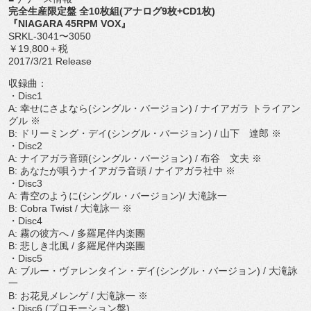
完全生産限定盤 全10枚組(アナログ9枚+CD1枚)
『NIAGARA 45RPM VOX』
SRKL-3041〜3050
￥19,800＋税
2017/3/21 Release
収録曲：
・Disc1
A: 幸せにさよなら(シングル・バージョン) / ナイアガラ トライアン
グル ※
B: ドリーミング・デイ(シングル・バージョン) / 山下 達郎 ※
・Disc2
A: ナイアガラ音頭(シングル・バージョン) / 布谷 文夫 ※
B: あなたが唄うナイアガラ音頭 / ナイアガラ社中 ※
・Disc3
A: 青空のように(シングル・バージョン)/ 大滝詠一
B: Cobra Twist / 大滝詠一 ※
・Disc4
A: 霧の彼方へ / 多羅尾伴内楽團
B: 悲しき北風 / 多羅尾伴内楽團
・Disc5
A: ブルー・ヴァレンタイン・デイ(シングル・バージョン) / 大滝詠
一
B: お花見メレンゲ / 大滝詠一 ※
・Disc6 (プロモーション盤)