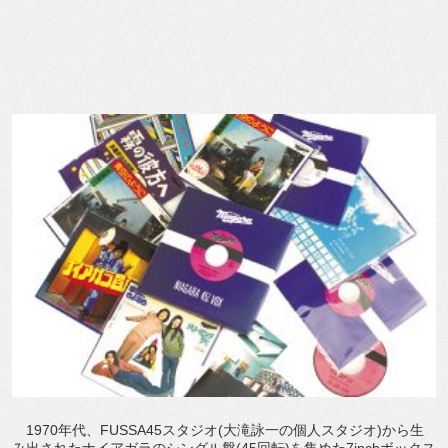
1970年代、FUSSA45スタジオ(大滝詠一の個人スタジオ)から生
み出されたナイアガラのシングル盤(45回転)を集めた7inchボックス