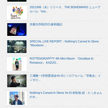
2021/9/8（水）リリース、THE BOHEMIANS ニューア
ルバム『ess...
京都大作戦2021参戦後記
SPECIAL LIVE REPORT：Nothing's Carved In Stone
“Wonderer ...
ROTTENGRAFFTY 4th Mini Album 『Goodbye to
Romance』 KAZUO...
三浦隆一(空想委員会Vo./G.) ソロアルバム『空集合』イ
ンタビ...
Nothing’s Carved In Stone Vo./G.村松拓 続・たっきゅん
のキ...