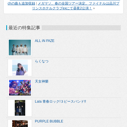
chの曲も追加収録
|
メガマソ、春の全国ツアー決定。ファイナルは品川プ
リンスホテルクラブexにて昼夜2公演！
»
最近の特集記事
ALL iN FAZE
らくなつ
天女神樂
Lala 青春ロック!３ピースバンド!!
PURPLE BUBBLE