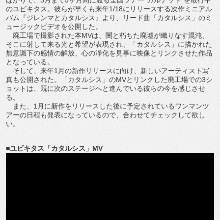
のユビキタス。彼らが早くも来年1/18にリリースする次作ミニアル
バム『ジレンマとカタルシス』より、リード曲「カタルシス」のミ
ュージックビデオを公開した。
廃工場で撮影された本MVは、闇と朽ちた廃墟が織りなす混沌、
そこに射して来る光と希望が表現され、「カタルシス」に描かれた
無意識下の感情の解放、心の浄化を見事に映像とリンクさせた作品
となっている。
そして、来年1月の新作リリースに向け、新しいアーティスト写
真も公開された。「カタルシス」のMVとリンクした廃工場での3シ
ョットは、既に次のステージへと進んでいる彼らの今を感じさせ
る。
また、1月に新作をリリースした後に予定されているワンマンツ
アーの日程も発表になっているので、合わせてチェックして欲し
い。
■ユビキタス「カタルシス」MV