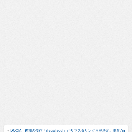
«
DOOM、後期の傑作『illegal soul』がリマスタリング再発決定。廃盤7in