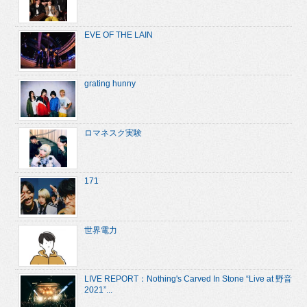
EVE OF THE LAIN
grating hunny
ロマネスク実験
171
世界電力
LIVE REPORT：Nothing's Carved In Stone “Live at 野音
2021”...