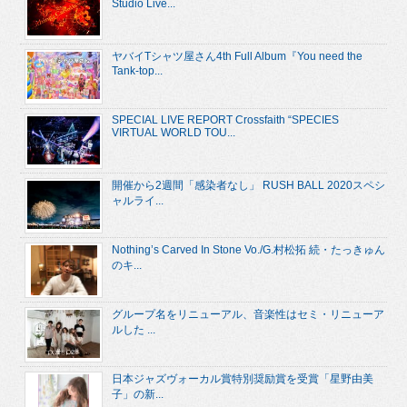
Studio Live...
ヤバイTシャツ屋さん4th Full Album『You need the
Tank-top...
SPECIAL LIVE REPORT Crossfaith “SPECIES
VIRTUAL WORLD TOU...
開催から2週間「感染者なし」 RUSH BALL 2020スペシ
ャルライ...
Nothing’s Carved In Stone Vo./G.村松拓 続・たっきゅん
のキ...
グループ名をリニューアル、音楽性はセミ・リニューア
ルした ...
日本ジャズヴォーカル賞特別奨励賞を受賞「星野由美
子」の新...