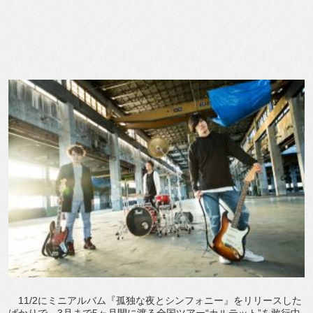
11/2にミニアルバム『孤独な夜とシンフォニー』をリリースした
ばかりで、3月まで5ヶ月間に渡る全国ツアー“カルテット”を敢行中