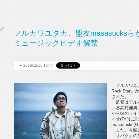
フルカワユタカ、盟友masasuck
ミュージックビデオ解禁
2016/12/16 12:47
フルカワユタカ、
Rock St
された。
監督はアルバ
いる高村佳典
から彼のライブ
ィオ(Dr.)
masasuck
また、今回の
「サバク」の