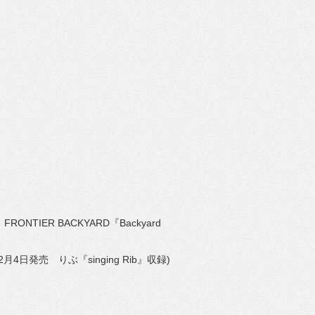
RONTIER BACKYARD『Backyard
4日発売 りぶ『singing Rib』収録)