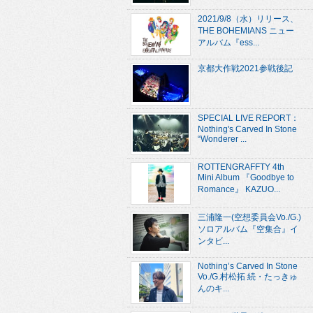
2021/9/8（水）リリース、
THE BOHEMIANS ニュー
アルバム『ess...
京都大作戦2021参戦後記
SPECIAL LIVE REPORT：
Nothing's Carved In Stone
“Wonderer ...
ROTTENGRAFFTY 4th
Mini Album 『Goodbye to
Romance』 KAZUO...
三浦隆一(空想委員会Vo./G.)
ソロアルバム『空集合』イ
ンタビ...
Nothing’s Carved In Stone
Vo./G.村松拓 続・たっきゅ
んのキ...