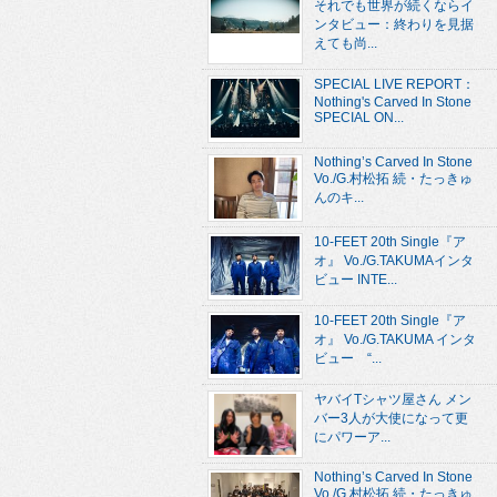
それでも世界が続くならイ
ンタビュー：終わりを見据
えても尚...
SPECIAL LIVE REPORT：
Nothing's Carved In Stone
SPECIAL ON...
Nothing’s Carved In Stone
Vo./G.村松拓 続・たっきゅ
んのキ...
10-FEET 20th Single『ア
オ』 Vo./G.TAKUMAインタ
ビュー INTE...
10-FEET 20th Single『ア
オ』 Vo./G.TAKUMA インタ
ビュー “...
ヤバイTシャツ屋さん メン
バー3人が大使になって更
にパワーア...
Nothing’s Carved In Stone
Vo./G.村松拓 続・たっきゅ