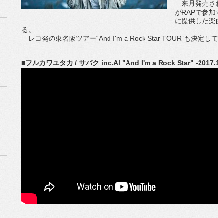
来月発売される
がRAPで参加す
に提供した楽
る。
レコ発の東名阪ツアー“And I'm a Rock Star TOUR”も
■フルカワユタカ / サバク inc.Al "And I'm a Rock Star" -2017.1.