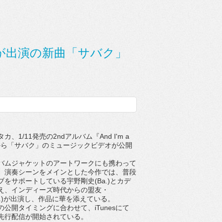
sらが出演の新曲「サバク」
1/11発売の2ndアルバム『And I'm a
ar』から「サバク」のミュージックビデオが公開
ムジャケットのアートワークにも携わって
。演奏シーンをメインとした今作では、普段
をサポートしている宇野剛史(Ba.)とカデ
に加え、インディーズ時代からの盟友・
s(G.)が出演し、作品に華を添えている。
公開タイミングに合わせて、iTunesにて
先行配信が開始されている。