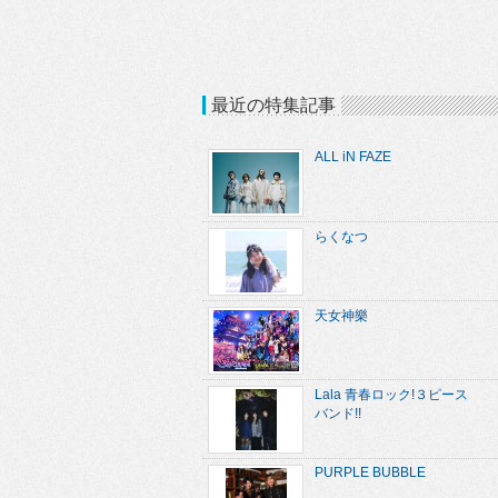
最近の特集記事
ALL iN FAZE
らくなつ
天女神樂
Lala 青春ロック!３ピース
バンド!!
PURPLE BUBBLE