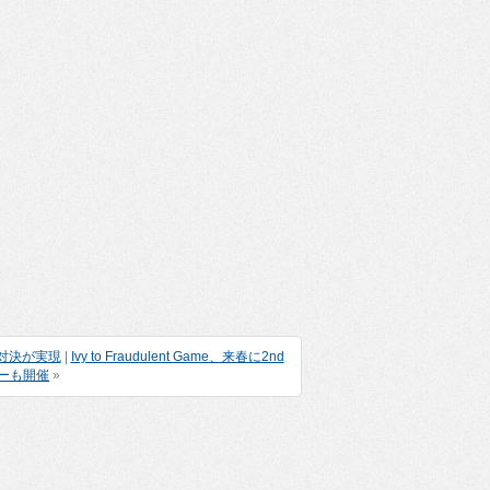
ン対決が実現
|
Ivy to Fraudulent Game、来春に2nd
ーも開催
»