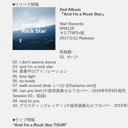
■リリース情報
2nd Album
『And I'm a Rock Star』
Niw! Records
NIW128
￥2,778円+税
2017/1/11 Release
収録曲：
01. サバク
02. I don't wanna dance
03. and I'm a rock star
04. 真夜中のアイソレーション
05. lime light
06. so lovely
07. walk around (feat. いつか [Charisma.com])
08. can you feel (※提供楽曲セルフカバー：2015年9月9日発売 F
Session #2』収録)
09. next to you
10. プラスティックレィディ (※提供楽曲セルフカバー：2015年2月
■ライブ情報
“And I'm a Rock Star TOUR”