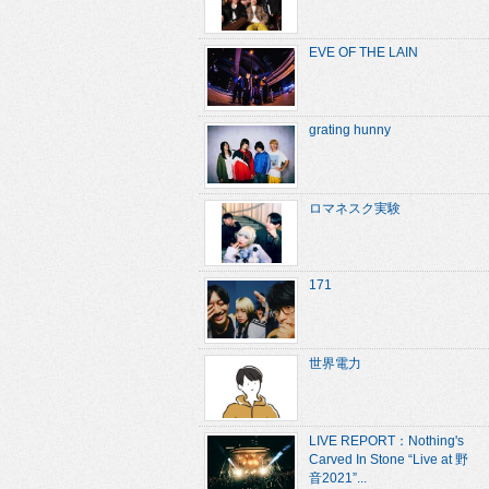
EVE OF THE LAIN
grating hunny
ロマネスク実験
171
世界電力
LIVE REPORT：Nothing's
Carved In Stone “Live at 野
音2021”...