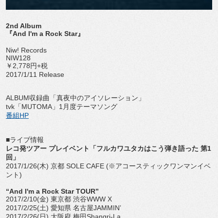
2nd Album
『And I'm a Rock Star』
Niw! Records
NIW128
￥2,778円+税
2017/1/11 Release
ALBUM収録曲「真夜中のアイソレーション」
tvk「MUTOMA」1月度テーマソング
番組HP
■ライブ情報
レコ発ツアー プレイベント「フルカワユタカはこう弾き語った 第1
回」
2017/1/26(木) 京都 SOLE CAFE (※アコースティックワンマンイベ
ント)
“And I'm a Rock Star TOUR”
2017/2/10(金) 東京都 渋谷WWW X
2017/2/25(土) 愛知県 名古屋JAMMIN’
2017/2/26(日) 大阪府 梅田Shangri-La