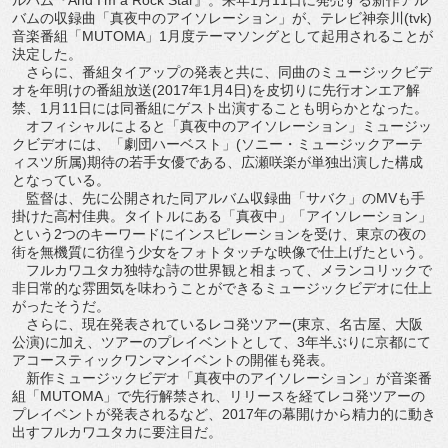
バムの収録曲「真夜中のアイソレーション」が、テレビ神奈川(tvk)
音楽番組「MUTOMA」1月度テーマソングとして起用されることが
決定した。
さらに、番組タイアップの発表と共に、同曲のミュージックビデ
オを年明けの番組放送(2017年1月4日)を皮切りに先行オンエア解
禁、1月11日には同番組にゲスト出演することも明らかとなった。
オフィシャルによると「真夜中のアイソレーション」ミュージッ
クビデオには、「劇団ハーベスト」(ソニー・ミュージックアーテ
ィスツ所属)期待の若手女優である、広瀬咲楽が単独出演した構成
となっている。
監督は、先に公開された同アルバム収録曲「サバク」のMVも手
掛けた高村佳典。タイトルにある「真夜中」「アイソレーション」
という2つのキーワードにインスピレーションを受け、東京の夜の
街を無機質に彷徨う少女をフォトタッチな映像で仕上げたという。
フルカワユタカ独特な詩の世界観と相まって、メランコリックで
非日常的な雰囲気を味わうことができるミュージックビデオに仕上
がったそうだ。
さらに、現在発表されているレコ発ツアー(東京、名古屋、大阪
公演)に加え、ツアーのプレイベントとして、3年半ぶりに京都にて
アコースティックワンマンイベントの開催も発表。
新作ミュージックビデオ「真夜中のアイソレーション」が音楽番
組「MUTOMA」で先行解禁され、リリースを経てレコ発ツアーの
プレイベントが発表されるなど、2017年の幕開けから精力的に動き
出すフルカワユタカに要注目だ。