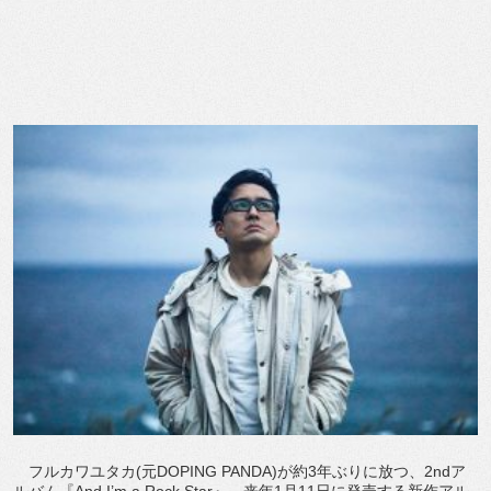
フルカワユタカ(元DOPING PANDA)が約3年ぶりに放つ、2ndア
ルバム『And I’m a Rock Star』。来年1月11日に発売する新作アル