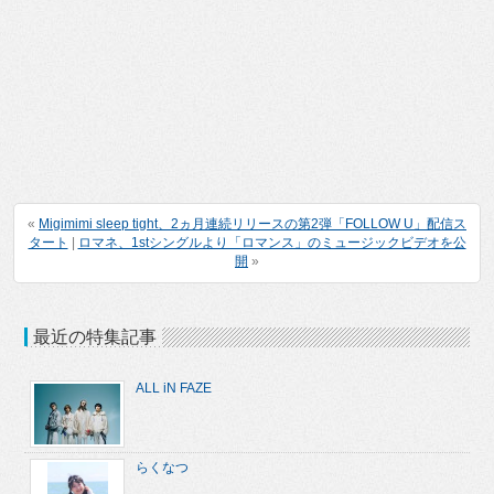
«
Migimimi sleep tight、2ヵ月連続リリースの第2弾「FOLLOW U」配信ス
タート
|
ロマネ、1stシングルより「ロマンス」のミュージックビデオを公
開
»
最近の特集記事
ALL iN FAZE
らくなつ