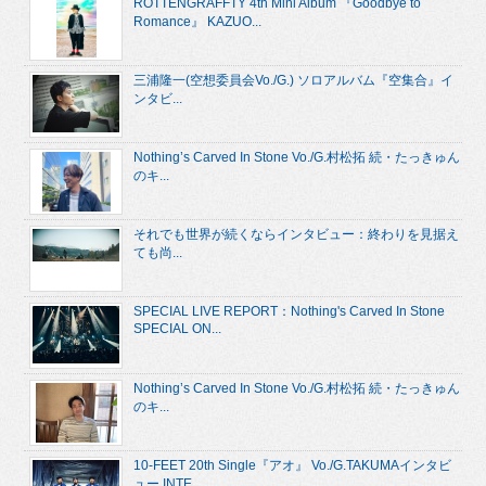
ROTTENGRAFFTY 4th Mini Album 『Goodbye to
Romance』 KAZUO...
三浦隆一(空想委員会Vo./G.) ソロアルバム『空集合』イ
ンタビ...
Nothing’s Carved In Stone Vo./G.村松拓 続・たっきゅん
のキ...
それでも世界が続くならインタビュー：終わりを見据え
ても尚...
SPECIAL LIVE REPORT：Nothing's Carved In Stone
SPECIAL ON...
Nothing’s Carved In Stone Vo./G.村松拓 続・たっきゅん
のキ...
10-FEET 20th Single『アオ』 Vo./G.TAKUMAインタビ
ュー INTE...