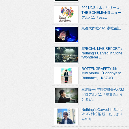
2021/9/8（水）リリース、
THE BOHEMIANS ニュー
アルバム『ess...
京都大作戦2021参戦後記
SPECIAL LIVE REPORT：
Nothing's Carved In Stone
“Wonderer ...
ROTTENGRAFFTY 4th
Mini Album 『Goodbye to
Romance』 KAZUO...
三浦隆一(空想委員会Vo./G.)
ソロアルバム『空集合』イ
ンタビ...
Nothing’s Carved In Stone
Vo./G.村松拓 続・たっきゅ
んのキ...