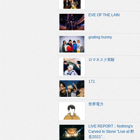
EVE OF THE LAIN
grating hunny
ロマネスク実験
171
世界電力
LIVE REPORT：Nothing's
Carved In Stone “Live at 野
音2021”...