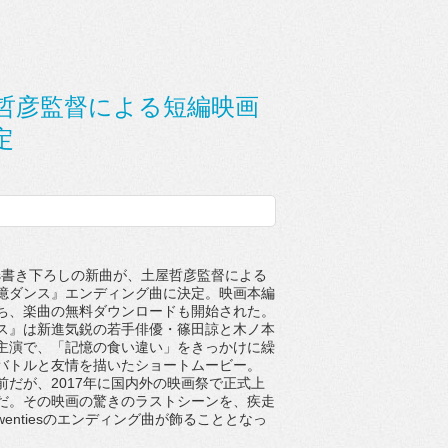
が土屋哲彦監督による短編映画
定
nties書き下ろしの新曲が、土屋哲彦監督による
憶ダンス』エンディング曲に決定。映画本編
ち、楽曲の無料ダウンロードも開始された。
』は新進気鋭の若手俳優・篠田諒と木ノ本
主演で、「記憶の食い違い」をきっかけに繰
バトルと友情を描いたショートムービー。
だが、2017年に国内外の映画祭で正式上
だ。その映画の驚きのラストシーンを、疾走
twentiesのエンディング曲が飾ることとなっ