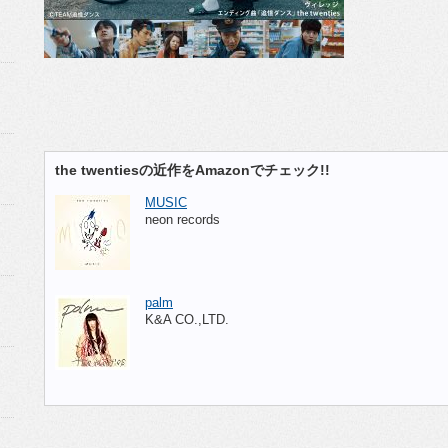
the twentiesの近作をAmazonでチェック!!
MUSIC
neon records
palm
K&A CO.,LTD.