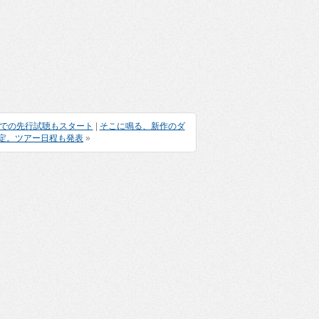
舗での先行試聴もスタート
|
そこに鳴る、新作のダ
定。ツアー日程も発表
»