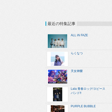
最近の特集記事
ALL iN FAZE
らくなつ
天女神樂
Lala 青春ロック!３ピース
バンド!!
PURPLE BUBBLE