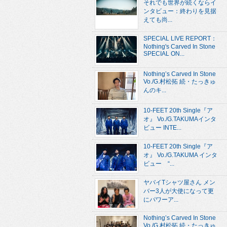
それでも世界が続くならイ
ンタビュー：終わりを見据
えても尚...
SPECIAL LIVE REPORT：
Nothing's Carved In Stone
SPECIAL ON...
Nothing’s Carved In Stone
Vo./G.村松拓 続・たっきゅ
んのキ...
10-FEET 20th Single『ア
オ』 Vo./G.TAKUMAインタ
ビュー INTE...
10-FEET 20th Single『ア
オ』 Vo./G.TAKUMA インタ
ビュー “...
ヤバイTシャツ屋さん メン
バー3人が大使になって更
にパワーア...
Nothing’s Carved In Stone
Vo./G.村松拓 続・たっきゅ