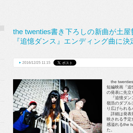
the twenties書き下ろしの新曲
『追憶ダンス』エンディング曲に決
2016/12/25 11:15
the twe
短編映画『追
の発表に先立
『追憶ダンス
嶺浩のダブル
り広げられる
詳細は発表前
映される予定
感溢れるthe 
た。