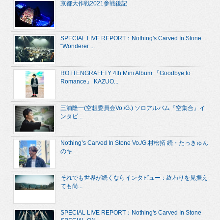
京都大作戦2021参戦後記
SPECIAL LIVE REPORT：Nothing's Carved In Stone
“Wonderer ...
ROTTENGRAFFTY 4th Mini Album 『Goodbye to
Romance』 KAZUO...
三浦隆一(空想委員会Vo./G.) ソロアルバム『空集合』イ
ンタビ...
Nothing’s Carved In Stone Vo./G.村松拓 続・たっきゅん
のキ...
それでも世界が続くならインタビュー：終わりを見据え
ても尚...
SPECIAL LIVE REPORT：Nothing's Carved In Stone