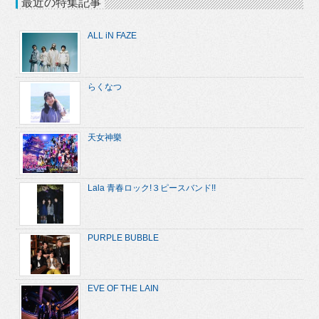
最近の特集記事
ALL iN FAZE
らくなつ
天女神樂
Lala 青春ロック!３ピースバンド!!
PURPLE BUBBLE
EVE OF THE LAIN