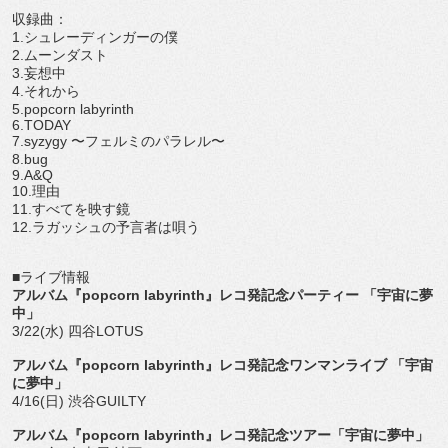
収録曲：
1.シュレーディンガーの僕
2.ムーンダスト
3.妄想中
4.それから
5.popcorn labyrinth
6.TODAY
7.syzygy 〜フェルミのパラレル〜
8.bug
9.A&Q
10.理由
11.すべてを映す鏡
12.ラガッシュの予言者は唄う
■ライブ情報
アルバム『popcorn labyrinth』レコ発記念パーティー 「宇宙に夢
中」
3/22(水) 四谷LOTUS
アルバム『popcorn labyrinth』レコ発記念ワンマンライブ 「宇宙
に夢中」
4/16(日) 渋谷GUILTY
アルバム『popcorn labyrinth』レコ発記念ツアー「宇宙に夢中」