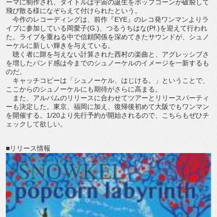
ーマに制作され、タイトルは宇宙の誕生をポップコーンが破裂して
飛び散る様になぞらえて付けられたという。
今作のレコーディングは、前作『EYE』のレコ発ワンマンよりラ
イブに参加している岡愛子(G.)、つるうちはな(Pf.)を迎えて行われ
た。ライブを重ねる中で信頼関係を深めてきたサウンドが、シュノ
ーケルに新しい輝きを与えている。
聴く者に隙を与えない計算された西村の楽曲と、アグレッシブさ
を増したバンド感は今までのシュノーケルのイメージを一新するも
のだ。
キャッチコピーは「シュノーケル、はじける。」ということで、
ここからのシュノーケルにも期待がさらに高まる。
また、アルバムのリリースに合わせてツアーとリリースパーティ
ーも決定した。東京、福岡に加え、復帰後初めて大阪でもワンマン
を開催する。1/20より先行予約が開始されるので、こちらもぜひチ
ェックして欲しい。
■リリース情報