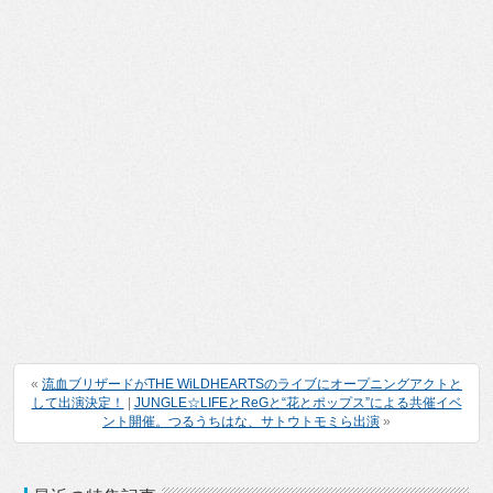
«
流血ブリザードがTHE WiLDHEARTSのライブにオープニングアクトと
して出演決定！
|
JUNGLE☆LIFEとReGと“花とポップス”による共催イベ
ント開催。つるうちはな、サトウトモミら出演
»