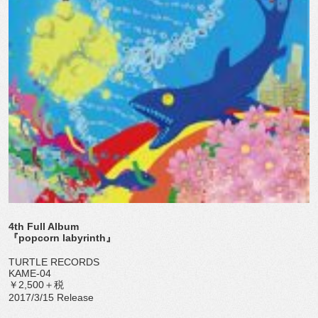
4th Full Album
『popcorn labyrinth』
TURTLE RECORDS
KAME-04
￥2,500＋税
2017/3/15 Release