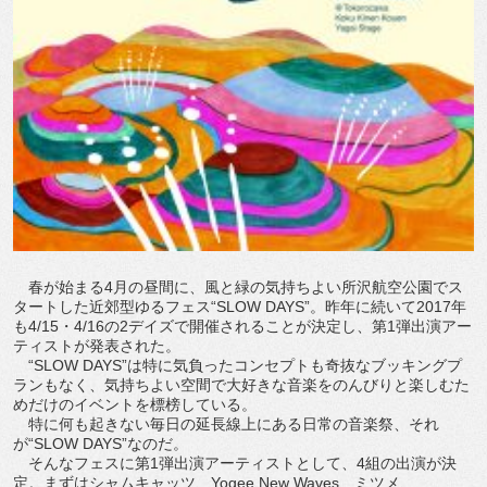
春が始まる4月の昼間に、風と緑の気持ちよい所沢航空公園でス
タートした近郊型ゆるフェス“SLOW DAYS”。昨年に続いて2017年
も4/15・4/16の2デイズで開催されることが決定し、第1弾出演アー
ティストが発表された。
“SLOW DAYS”は特に気負ったコンセプトも奇抜なブッキングプ
ランもなく、気持ちよい空間で大好きな音楽をのんびりと楽しむた
めだけのイベントを標榜している。
特に何も起きない毎日の延長線上にある日常の音楽祭、それ
が“SLOW DAYS”なのだ。
そんなフェスに第1弾出演アーティストとして、4組の出演が決
定。まずはシャムキャッツ、Yogee New Waves、ミツメ、