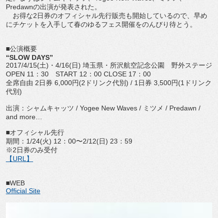
Predawnの出演が発表された。
お得な2日券のオフィシャル先行販売も開始しているので、早め
にチケットを入手して春のゆるフェス開催をのんびり待とう。
■公演概要
“SLOW DAYS”
2017/4/15(土)・4/16(日) 埼玉県・所沢航空記念公園 野外ステージ
OPEN 11：30 START 12：00 CLOSE 17：00
全席自由 2日券 6,000円(2ドリンク代別) / 1日券 3,500円(1ドリンク
代別)
出演：シャムキャッツ / Yogee New Waves / ミツメ / Predawn /
and more…
■オフィシャル先行
期間：1/24(火) 12：00〜2/12(日) 23：59
※2日券のみ受付
【URL】
■WEB
Official Site