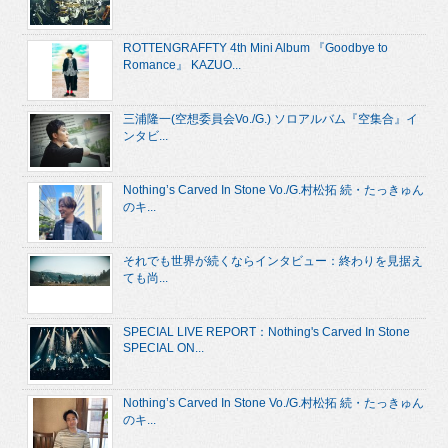
ROTTENGRAFFTY 4th Mini Album 『Goodbye to
Romance』 KAZUO...
三浦隆一(空想委員会Vo./G.) ソロアルバム『空集合』イ
ンタビ...
Nothing’s Carved In Stone Vo./G.村松拓 続・たっきゅん
のキ...
それでも世界が続くならインタビュー：終わりを見据え
ても尚...
SPECIAL LIVE REPORT：Nothing's Carved In Stone
SPECIAL ON...
Nothing’s Carved In Stone Vo./G.村松拓 続・たっきゅん
のキ...