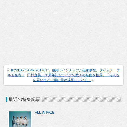
«
冬の“BAYCAMP 201701”、最終ラインナップが追加解禁。タイムテーブ
ルも発表！
|
田村直美、30周年記念ライブで数々の名曲を披露。「みんな
の思い出と一緒に曲が成長している」
»
最近の特集記事
ALL iN FAZE