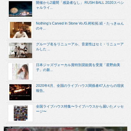
開催から2週間「感染者なし」 RUSH BALL 2020スペシ
ャルライ...
Nothing’s Carved In Stone Vo./G.村松拓 続・たっきゅん
のキ...
グループ名をリニューアル、音楽性はセミ・リニューア
ルした ...
日本ジャズヴォーカル賞特別奨励賞を受賞「星野由美
子」の新...
2020年4月、全国のライブハウス関係者47人からの現状
報告。
全国ライブハウス特集〜ライブハウスから届いたメッセ
ージ〜