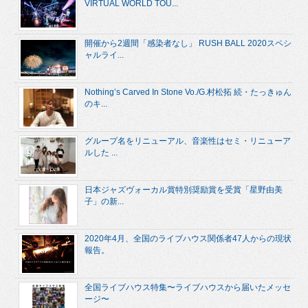
VIRTUAL WORLD TOU...
開催から2週間「感染者なし」 RUSH BALL 2020スペシ
ャルライ...
Nothing’s Carved In Stone Vo./G.村松拓 続・たっきゅん
のキ...
グループ名をリニューアル、音楽性はセミ・リニューア
ルした ...
日本ジャズヴォーカル賞特別奨励賞を受賞「星野由美
子」の新...
2020年4月、全国のライブハウス関係者47人からの現状
報告。
全国ライブハウス特集〜ライブハウスから届いたメッセ
ージ〜