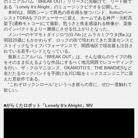
のミニアルバム『BREAK OUT』リリースに先駆けて、リード曲で
ある「Lonely It’s Alright」のミュージックビデオを公開した。
本MVは、関西シーンで異色の存在感を放つバンド、8ottoのベー
シストTORAをプロデューサーに迎え、ホームである神戸・元町高
架下(通称モトコー)にて撮影。危うさと疾走感溢れる映像が、楽曲
のインパクトをより一層感じさせる仕上がりとなった。
メンバーのヤマモトダイジロウ(G./Vo.)とムラカミフウタ(Ba.)は
弱冠20歳にもかかわらず、ロックの街で培われてきた音楽センスと
ストイックなライブパフォーマンスで、関西地区で現在最も注目さ
れている若手バンドとなっている。
最新ミニアルバム『BREAK OUT』は、そんな彼らのライブの熱
をそのまま伝えるような作品にするべく地元関西でレコーディング
を行い、ザ・クロマニヨンズ、OKAMOTO’S、THE BAWDIESなど
名だたるロックバンドを手掛ける川口聡をミックスエンジニアに迎
えた意欲作である。
“これぞロックンロール”というべき彼らの音に、ぜひ一度触れて
欲しい。
■がらくたロボット「Lonely It’s Alright」MV