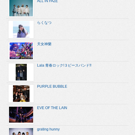
ALL iN FAZE
らくなつ
天女神樂
Lala 青春ロック!３ピースバンド!!
PURPLE BUBBLE
EVE OF THE LAIN
grating hunny