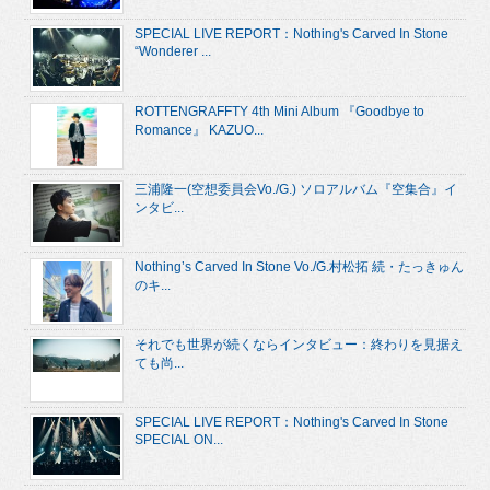
SPECIAL LIVE REPORT：Nothing's Carved In Stone
“Wonderer ...
ROTTENGRAFFTY 4th Mini Album 『Goodbye to
Romance』 KAZUO...
三浦隆一(空想委員会Vo./G.) ソロアルバム『空集合』イ
ンタビ...
Nothing’s Carved In Stone Vo./G.村松拓 続・たっきゅん
のキ...
それでも世界が続くならインタビュー：終わりを見据え
ても尚...
SPECIAL LIVE REPORT：Nothing's Carved In Stone
SPECIAL ON...