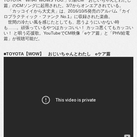
篇」のCMソングに起用された。3/7からオンエアされている。
「カッコイイから大丈夫」は、2016/10/5発売のアルバム『カイ
ロプラクティック・ファンク No.1』に収録された楽曲。
世間の冷たい風を感じたとしても、思うようにいかない時
も……。頑張っているやつはカッコいい！ カッコ悪くてもカッコい
い！ と唄う応援歌。YouTubeでCM映像「eケア篇」と「PHV給電
篇」が視聴可能だ。
■TOYOTA【WOW】 おじいちゃんとわたし eケア篇