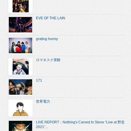
EVE OF THE LAIN
grating hunny
ロマネスク実験
171
世界電力
LIVE REPORT：Nothing's Carved In Stone “Live at 野音
2021”...