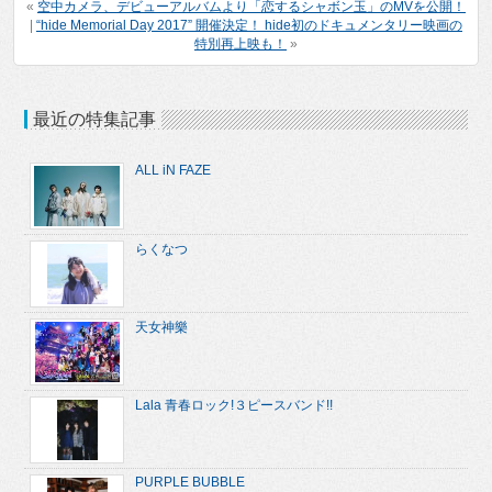
«
空中カメラ、デビューアルバムより「恋するシャボン玉」のMVを公開！
|
“hide Memorial Day 2017” 開催決定！ hide初のドキュメンタリー映画の
特別再上映も！
»
最近の特集記事
ALL iN FAZE
らくなつ
天女神樂
Lala 青春ロック!３ピースバンド!!
PURPLE BUBBLE