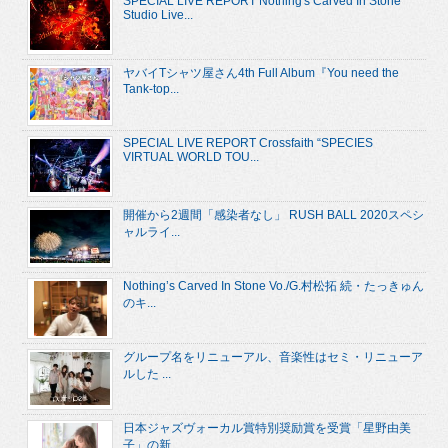
SPECIAL LIVE REPORT Nothing's Carved In Stone
Studio Live...
ヤバイTシャツ屋さん4th Full Album『You need the
Tank-top...
SPECIAL LIVE REPORT Crossfaith “SPECIES
VIRTUAL WORLD TOU...
開催から2週間「感染者なし」 RUSH BALL 2020スペシ
ャルライ...
Nothing’s Carved In Stone Vo./G.村松拓 続・たっきゅん
のキ...
グループ名をリニューアル、音楽性はセミ・リニューア
ルした ...
日本ジャズヴォーカル賞特別奨励賞を受賞「星野由美
子」の新...