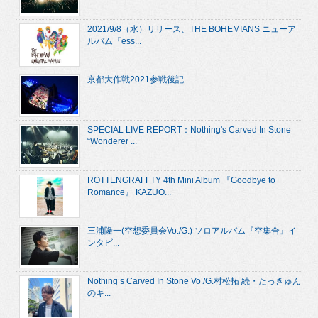
2021/9/8（水）リリース、THE BOHEMIANS ニューア
ルバム『ess...
京都大作戦2021参戦後記
SPECIAL LIVE REPORT：Nothing's Carved In Stone
“Wonderer ...
ROTTENGRAFFTY 4th Mini Album 『Goodbye to
Romance』 KAZUO...
三浦隆一(空想委員会Vo./G.) ソロアルバム『空集合』イ
ンタビ...
Nothing’s Carved In Stone Vo./G.村松拓 続・たっきゅん
のキ...