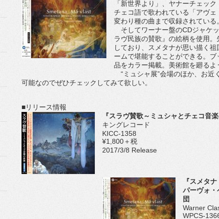
「新世界より」、ヤナーチェック
チェコ語で歌われている「アヴェ
変わり種の曲まで収録されている
そしてワーナー盤のCDジャケッ
ラヴ民族の賛歌』の絵柄を使用。
しており、スメタナが思い描く祖
ームで堪能することができる。ブ
品をカラー掲載。美術館を廻るよ
“ミュシャ展”会場のほか、お近く
可能なのでぜひチェックしてみて欲しい。
■リリース情報
『スラヴ賛歌～ミュシャとチェコ音楽
キングレコード
KICC-1358
¥1,800＋税
2017/3/8 Release
『スメタナ
パーヴォ・
団
Warner Cla
WPCS-136