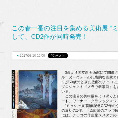
この春一番の注目を集める美術展 “ミ
して、CD2作が同時発売！
2017/03/10 16:00
3/8より国立新美術館にて開催さ
ル・ヌーヴォーの代表的な画家と
ャが50歳のときに故郷のチェコに
プロジェクト『スラヴ叙事詩』を
いる。
この注目の美術展をより深く楽し
ード、ワーナー・クラシックスジ
“ミュシャ展”開催記念CD2作の
の最初の1作、『原故郷のスラヴ
には、チェコの作曲家スメタナの