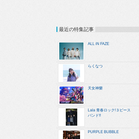
最近の特集記事
ALL iN FAZE
らくなつ
天女神樂
Lala 青春ロック!３ピース
バンド!!
PURPLE BUBBLE