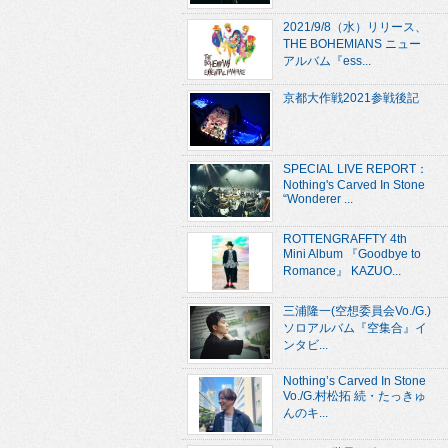
2021/9/8（水）リリース、
THE BOHEMIANS ニュー
アルバム『ess...
京都大作戦2021参戦後記
SPECIAL LIVE REPORT：
Nothing's Carved In Stone
“Wonderer ...
ROTTENGRAFFTY 4th
Mini Album 『Goodbye to
Romance』 KAZUO...
三浦隆一(空想委員会Vo./G.)
ソロアルバム『空集合』イ
ンタビ...
Nothing’s Carved In Stone
Vo./G.村松拓 続・たっきゅ
んのキ...