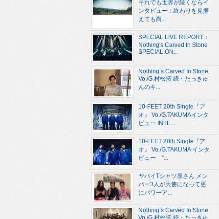
それでも世界が続くならイ
ンタビュー：終わりを見据
えても尚...
SPECIAL LIVE REPORT：
Nothing's Carved In Stone
SPECIAL ON...
Nothing’s Carved In Stone
Vo./G.村松拓 続・たっきゅ
んのキ...
10-FEET 20th Single『ア
オ』 Vo./G.TAKUMAインタ
ビュー INTE...
10-FEET 20th Single『ア
オ』 Vo./G.TAKUMA インタ
ビュー “...
ヤバイTシャツ屋さん メン
バー3人が大使になって更
にパワーア...
Nothing’s Carved In Stone
Vo./G.村松拓 続・たっきゅ