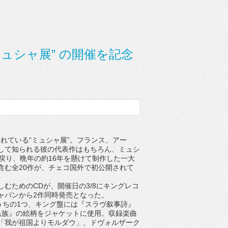
ュシャ展” の開催を記念
れている“ミュシャ展”。フランス、アー
して知られる彼の代表作はもちろん、ミュシ
戻り、晩年の約16年を懸けて制作した一大
含む全20作が、チェコ国外で初公開されて
むためのCDが、開催日の3/8にキングレコ
ャパンから2作同時発売となった。
うちの1つ、キング盤には『スラヴ叙事詩』
民族』の絵柄をジャケットに使用。収録楽曲
「我が祖国よりモルダウ」、ドヴォルザーク