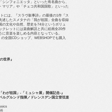
「シンフォニエッタ」といった有名曲から、
・マリア」や「チェコ共和国国歌」といった
。
トには、『スラヴ叙事詩』の最後の1作『ス
先述したスメタナの「我が祖国」全曲を収録
国の文化や自然、歴史を74分というボリュ
ックレットには楽曲解説と共に絵画全20作
うに音楽を楽しめる内容となっている。
の全国CDショップ、WEBSHOPでも購入
の世界』
「わが祖国」‐「ミュシャ展」開催記念-』
ベルグルンド指揮／ドレンスデン国立管弦楽
ssics
66