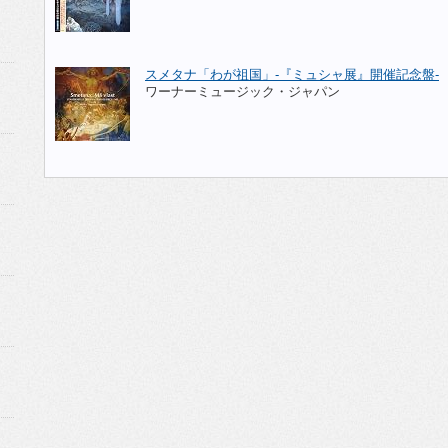
スメタナ「わが祖国」-『ミュシャ展』開催記念盤-
ワーナーミュージック・ジャパン