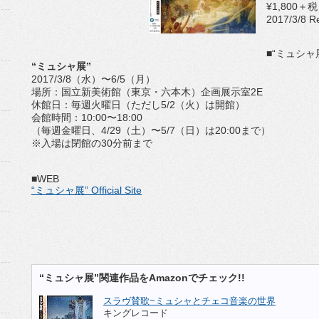
¥1,800＋税
2017/3/8 R
■“ミュシャ
“ミュシャ展”
2017/3/8（水）〜6/5（月）
場所：国立新美術館（東京・六本木）企画展示室2E
休館日：毎週火曜日（ただし5/2（火）は開館）
会館時間：10:00〜18:00
（毎週金曜日、4/29（土）〜5/7（日）は20:00まで）
※入場は閉館の30分前まで
■WEB
“ミュシャ展” Official Site
“ミュシャ展”関連作品をAmazonでチェック!!
スラヴ賛歌~ミュシャとチェコ音楽の世界
キングレコード