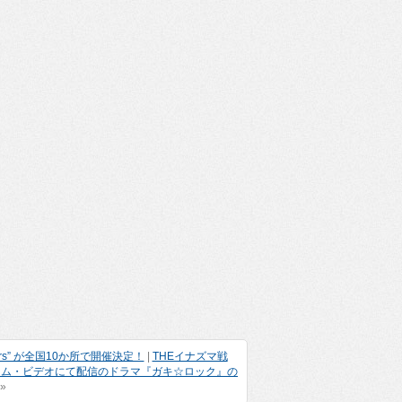
ears” が全国10か所で開催決定！
|
THEイナズマ戦
ライム・ビデオにて配信のドラマ『ガキ☆ロック』の
»