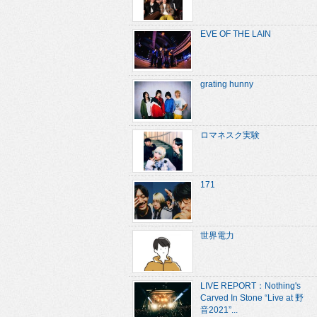
EVE OF THE LAIN
grating hunny
ロマネスク実験
171
世界電力
LIVE REPORT：Nothing's
Carved In Stone “Live at 野
音2021”...