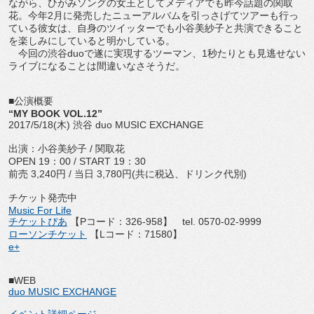
ながら、ひがみソングの女王としてメディアでも昨今話題の関取
花。今年2月に発売したニューアルバムを引っさげてツアーも行っ
ている彼女は、自身のツイッターでも小谷美紗子と共演できること
を楽しみにしていると明かしている。
今回の渋谷duoで遂に実現するツーマン、1秒たりとも見逃せない
ライブになることは間違いなさそうだ。
■公演概要
“MY BOOK VOL.12”
2017/5/18(木) 渋谷 duo MUSIC EXCHANGE
出演：小谷美紗子 / 関取花
OPEN 19：00 / START 19：30
前売 3,240円 / 当日 3,780円(共に税込、ドリンク代別)
チケット発売中
Music For Life
チケットぴあ
【Pコード：326-958】 tel. 0570-02-9999
ローソンチケット
【Lコード：71580】
e+
■WEB
duo MUSIC EXCHANGE