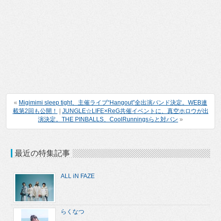
«
Migimimi sleep tight、主催ライブ“Hangout”全出演バンド決定。WEB連
載第2回も公開！
|
JUNGLE☆LIFE×ReG共催イベントに、真空ホロウが出
演決定。THE PINBALLS、CoolRunningsらと対バン
»
最近の特集記事
ALL iN FAZE
らくなつ