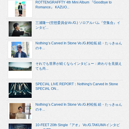
ROTTENGRAFFTY 4th Mini Album 『Goodbye to
Romance』 KAZUO...
三浦隆一(空想委員会Vo./G.) ソロアルバム『空集合』イ
ンタビ...
Nothing’s Carved In Stone Vo./G.村松拓 続・たっきゅん
のキ...
それでも世界が続くならインタビュー：終わりを見据え
ても尚...
SPECIAL LIVE REPORT：Nothing's Carved In Stone
SPECIAL ON...
Nothing’s Carved In Stone Vo./G.村松拓 続・たっきゅん
のキ...
10-FEET 20th Single『アオ』 Vo./G.TAKUMAインタビ