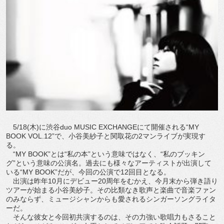
5/18(木)に渋谷duo MUSIC EXCHANGEにて開催される“MY
BOOK VOL.12”で、小谷美紗子と関取花の2マンライブが実現す
る。
“MY BOOK”とは“私の本”という意味ではなく、“私のブッキン
グ”という意味の公演名。過去にも様々なアーティストが出演して
いる“MY BOOK”だが、今回の公演で12回目となる。
出演は昨年10月にデビュー20周年をむかえ、今月末から弾き語り
ツアーが始まる小谷美紗子。その比類なき歌声と楽曲で音楽ファン
のみならず、ミュージシャンからも愛されるシンガーソングライタ
ーだ。
そんな彼女と今回初共演するのは、その力強い歌唱力もさること