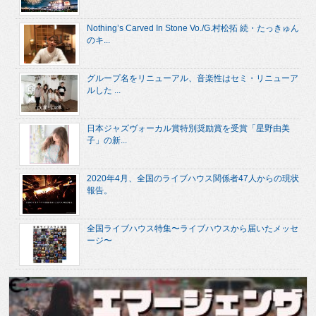
Nothing’s Carved In Stone Vo./G.村松拓 続・たっきゅん
のキ...
グループ名をリニューアル、音楽性はセミ・リニューア
ルした ...
日本ジャズヴォーカル賞特別奨励賞を受賞「星野由美
子」の新...
2020年4月、全国のライブハウス関係者47人からの現状
報告。
全国ライブハウス特集〜ライブハウスから届いたメッセ
ージ〜