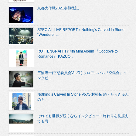
京都大作戦2021参戦後記
SPECIAL LIVE REPORT：Nothing's Carved In Stone
“Wonderer ...
ROTTENGRAFFTY 4th Mini Album 『Goodbye to
Romance』 KAZUO...
三浦隆一(空想委員会Vo./G.) ソロアルバム『空集合』イ
ンタビ...
Nothing’s Carved In Stone Vo./G.村松拓 続・たっきゅん
のキ...
それでも世界が続くならインタビュー：終わりを見据え
ても尚...