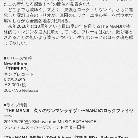
たこの新たなる感激！〜”の開催が発表された。
どこまでも濃ゆく、ズ太く、屈強なロック・サウンド。さらに進
化した変幻自在のトリオが、無限のロック・エネルギーをボウボウ
燃やしながら全国各地を飛び回る。
来年2018年に10周年という目出度い年を迎えるThe MANJIが本
格的にエンジンを盛大に吹かしている。ブレーキはない。振り落と
されることの無いよう喰らいついて、生でホンモノのロック魂を感
じて欲しい。
■リリース情報
New Album
『TRIPLED』
キングレコード
KICS-3499
￥3.000+税
2017/7/5 Release
■ライブ情報
“THE MANJI 久々のワンマンライヴ！〜MANJIのロックファイヤ
ー〜”
2017/5/26(金) Shibuya duo MUSIC EXCHANGE
プレミアムスーパーゲスト：ドクター田中
“The MANJI 8年振りの3rd Album 『TRIPLED』 Release Tour