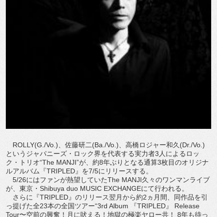
ROLLY(G./Vo.)、佐藤研二(Ba./Vo.)、高橋ロジャー和久(Dr./Vo.)
というジャパニーズ・ロック界を代表する実力者3人によるロッ
ク・トリオ“The MANJI”が、約8年ぶりとなる通算3枚目のオリジナ
ルアルバム『TRIPLED』を7/5にリリースする。
5/26にはファンが熱望していたThe MANJI久々のワンマンライブ
が、東京・Shibuya duo MUSIC EXCHANGEにて行われる。
さらに『TRIPLED』のリリース翌月から約2ヵ月間、同作品を引
っ提げた全23本の全国ツアー“3rd Album 『TRIPLED』 Release
Tour〜空前の興奮！月に吠える！地獄の極楽ヤロー共！ 8年も待っ