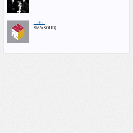
「卍」
SMA(SOLID)