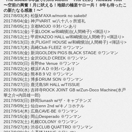
〜空前の興奮！月に吠える！地獄の極楽ヤロー共！ 8年も待ったこ
の新たなる感激！〜”
2017/8/03(木) 松阪M'AXA w/monk no sakebi!
2017/8/04(金) 神戸VARIT. w/八十八ヶ所巡礼
2017/8/05(土) 京都MOJO ※対バンあり
2017/8/11(金) 千葉LOOK w/和嶋愼治(人間椅子) <弾語り>
2017/8/12(土) 甲府KAZOO HALL w/和嶋愼治(人間椅子) <弾語り>
2017/8/13(日) 水戸LIGHT HOUSE w/和嶋愼治(人間椅子) <弾語り>
2017/8/17(木) 高崎Club FLEEZ ※ワンマン
2017/8/18(金) 新潟GOLDEN PIGS BLACK STAGE ※ワンマン
2017/8/19(土) 金沢GOLD CREEK ※ワンマン
2017/8/20(日) 長野the Venue ※ワンマン
2017/8/22(火) 横浜F.A.D ※対バンあり
2017/8/25(金) 熊本B.9 V2 ※ワンマン
2017/8/26(土) 博多DRUM SON ※ワンマン
2017/8/27(日) 鹿児島SR HALL w/TISSUE
2017/8/30(水) 吉祥寺ROCK JOINT GB w/Zun-Doco Machine(水戸
華之介+内田雄一郎)
2017/9/03(日) 静岡Sunash w/ザ・キャプテンズ
2017/9/09(土) 仙台enn 2nd w/キノコホテル
2017/9/14(木) 広島CAVE-BE ※ワンマン
2017/9/15(金) 岡山Desperado ※ワンマン
2017/9/23(土) 札幌COLONY ※ワンマン
2017/9/27(水) 渋谷CLUB QUATTRO ※ワンマン