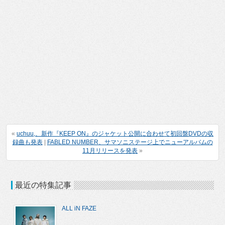
«
uchuu,、新作『KEEP ON』のジャケット公開に合わせて初回盤DVDの収
録曲も発表
|
FABLED NUMBER、サマソニステージ上でニューアルバムの
11月リリースを発表
»
最近の特集記事
ALL iN FAZE