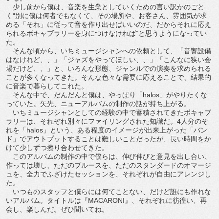
少し前から僕は、音楽を生業としていくための言い訳かのごと
く“別に僕は何者でもなくて、その場所や、お客さん、雰囲気が求
める「それ」に従って音を作り出せばいいのだ、だからそれに応え
られるボキャブラリーを身につけなければ”と思うようになってい
た。
そんな頃から、いちミュージシャンへの依頼として、「音響設備
はなけれど、、」「ジャズをやってほしい、、」「こんなに狭い会
場だけど、、」と、いろんな形態、ジャンルでの演奏を求められる
ことが多くなってきた。そんな色々な需要に応えることで、結果的
に音楽で暮らしてこれた。
そんな中で、だんだんと僕は、やっぱり「halos」がやりたくな
っていた。矢先、ニューアルバムの制作の話が持ち上がる。
いちミュージシャンとしての経験の中で蓄積されてきたボキャブ
ラリーは、それぞれ別々にファイリングされた知識だ。4人分のそ
れを「halos」という、ある程度のイメージが出来上がった「バン
ド」でアウトプットすることは難しいことだったが、長い時間をか
けて少しずつ擦り合わせてきた。
このアルバムの制作の中で僕らは、伸び伸びと意見を出し合い、
作っては壊し、ただのブルースを、ただのスタンダードのオマージ
ュを、全力でふざけたセッションを、それぞれが自由にアレンジし
た。
いつものスタッフと僕らには何てことない、だけど誰にも作れな
いアルバム。タイトルは『MACARONI』、それぞれに彷徨い、再
会し、楽しんだ。ぜひ聞いてね。