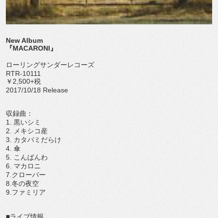
New Album
『MACARONI』
ローリングサンダーレコーズ
RTR-10111
￥2,500+税
2017/10/18 Release
収録曲：
1. 黒いシミ
2. メキシコ産
3. カタバミだらけ
4. 傘
5. こんばんわ
6. マカロニ
7.クローバー
8.冬の夜空
9.ファミリア
■ライブ情報