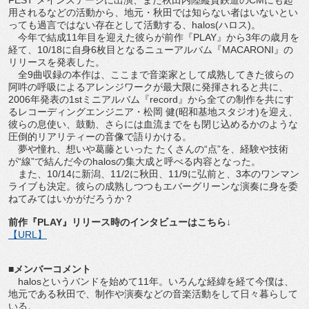
用されるなどの活動から、地元・秋田では知らない者はいないとい
っても過言ではない存在として活動する、halos(ハロス)。
今年で結成11年目を迎えた彼らが前作『PLAY』から3年の歳月を
経て、10/18に自身6枚目となるニューアルバム『MACARONI』の
リリースを発表した。
全9曲収録の本作は、ここまで音楽家として成熟してきた彼らの
阿吽の呼吸によるアレンジワークが最大限に発揮されると共に、
2006年発表の1stミニアルバム『record』から全ての制作を共にす
るレコーディングエンジニア・松岡 健(昭和基地スタジオ)を迎え、
彼らの息使い、鼓動、さらには血流までをも閉じ込めるかのような
圧倒的リアリティーの音像で語りかける。
夢や憧れ、想いや葛藤といった たくさんの“点”を、経験や技術
が“線”で結んだ今のhalosの集大成と呼べる内容となった。
また、10/14に新潟、11/2に秋田、11/9に弘前と、3本のワンマン
ライブも決定。彼らの成熟しつつもエバーグリーンな演奏に身を委
ねてみてはいかがだろうか？
前作『PLAY』リリース時のインタビューはこちら↓
【URL】
■メンバーコメント
halosというバンドを始めて11年。いろんな経緯を経て今僕は、
地元である秋田で、制作や演奏などの音楽活動をして日々暮らして
いる。