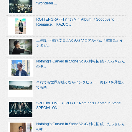
“Wonderer ...
ROTTENGRAFFTY 4th Mini Album 『Goodbye to
Romance』 KAZUO...
三浦隆一(空想委員会Vo./G.) ソロアルバム『空集合』イ
ンタビ...
Nothing’s Carved In Stone Vo./G.村松拓 続・たっきゅん
のキ...
それでも世界が続くならインタビュー：終わりを見据え
ても尚...
SPECIAL LIVE REPORT：Nothing's Carved In Stone
SPECIAL ON...
Nothing’s Carved In Stone Vo./G.村松拓 続・たっきゅん
のキ...