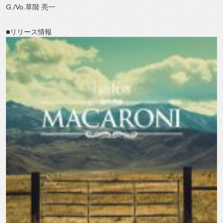
G./Vo.草階 亮一
■リリース情報