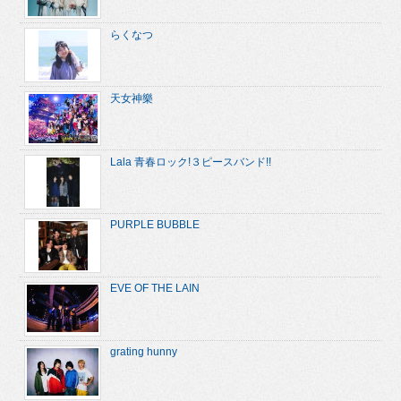
らくなつ
天女神樂
Lala 青春ロック!３ピースバンド!!
PURPLE BUBBLE
EVE OF THE LAIN
grating hunny