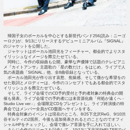
帰国子女のボーカルを中心とする新世代バンド256(読み：ニーゴ
ーロク)が、9/13にリリースするデビューミニアルバム『SIGNAL』
のジャケットを公開した。
ジャケットはボーカル池田光をフィーチャー。都会的でよりスタ
イリッシュなイメージを際立たせている。
同時に、今作の収録曲も公開。豪華な声優陣で話題のテレビアニ
メ『カイトアンサ』主題歌の「星の数だけ」をはじめ、ライブで人
気の表題曲「SIGNAL」他、全8曲収録となっている。
ボーカル池田光が作り出す哀愁、焦燥感、そして微かな希望をの
せた歌詞とメロディーは、今作のコンセプトでもある都会的でスタ
イリッシュさを際立たせている。
そして、ライブ会場でのCD予約受付と予約者対象の特典会の開
催も発表。ライブ会場での予約者には未音源化曲「何処か遠くへ -
Studio Live ver.-」会場限定CDをプレゼントし、ライブ終演後の特
典会ではメンバー全員がCD盤面へサインをする。
特典会対象のイベントは現在のところ、8/25下北沢ReG、9/10渋
谷ギルティの2箇所。今後も追加発表されるとのことなのでオフィ
シャルHPをチェックし、会場で激レア音源を手に入れてほしい。
さらに今作のリリースを記念して、10/13に下北沢SHELTERでバ