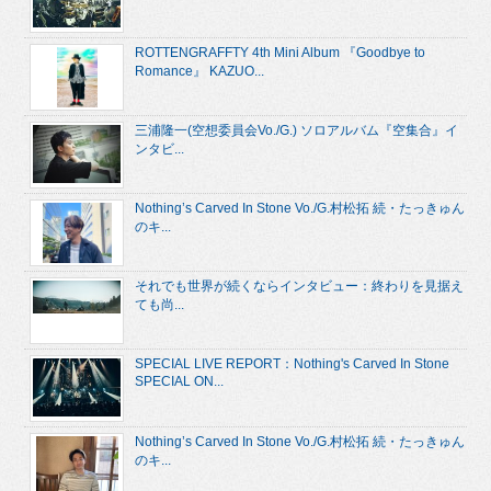
ROTTENGRAFFTY 4th Mini Album 『Goodbye to
Romance』 KAZUO...
三浦隆一(空想委員会Vo./G.) ソロアルバム『空集合』イ
ンタビ...
Nothing’s Carved In Stone Vo./G.村松拓 続・たっきゅん
のキ...
それでも世界が続くならインタビュー：終わりを見据え
ても尚...
SPECIAL LIVE REPORT：Nothing's Carved In Stone
SPECIAL ON...
Nothing’s Carved In Stone Vo./G.村松拓 続・たっきゅん
のキ...