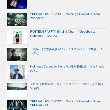
SPECIAL LIVE REPORT：Nothing's Carved In Stone
“Wonderer ...
ROTTENGRAFFTY 4th Mini Album 『Goodbye to
Romance』 KAZUO...
三浦隆一(空想委員会Vo./G.) ソロアルバム『空集合』イ
ンタビ...
Nothing’s Carved In Stone Vo./G.村松拓 続・たっきゅん
のキ...
それでも世界が続くならインタビュー：終わりを見据え
ても尚...
SPECIAL LIVE REPORT：Nothing's Carved In Stone
SPECIAL ON...