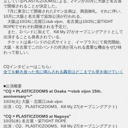
立しているPLASTICZOOMSによる、2マンが10月に大阪と名古屋
で開催されることが決定した。
7月に東京にて開催された2マン企画は、満員御礼。それに伴い、
10月に大阪と名古屋で追加公演が行われる。
大阪は10/24に北堀江club vijon、名古屋は10/25に栄TIGHT
ROPEでそれぞれ開催される予定だ。
また、2バンドに加えて、Kill My 27がオープニングアクトとして
出演することも発表されている。
チケットは各バンドの公式サイトと、イープラスにて発売開始。
大阪・名古屋でこの2バンドの共演が見られる貴重な機会をぜひ味
わって欲しい。
CQインタビューはこちら↓
全てを解き放った先に鳴らされる轟音はどこまでも突き抜けていく
■公演概要
“CQ × PLASTICZOOMS at Osaka 〜club vijon 15th.
anniversary〜”
10/24(火) 大阪・北堀江club vijon
出演：CQ、PLASTICZOOMS、Kill My 27(オープニングアクト)
“CQ × PLASTICZOOMS at Nagoya”
10/25(水) 名古屋・栄TIGHT ROPE
出演：CQ、PLASTICZOOMS、Kill My 27(オープニングアクト)