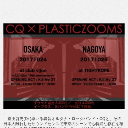
笹渕啓史(Dr.)率いる轟音オルタナ・ロックバンド・CQと、その
日本人離れしたサウンドセンスで東京のシーンでも特異な存在を確