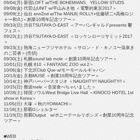
09/04(月) 新宿LOFT w/THE BOHEMIANS、YELLOW STUDS
09/08(金) 代官山UNIT w/平山みき他 ＜電撃的東京2017＞
09/09(土) 仙台 enn2nd w/The MANJI( ROLLY×佐藤研二×高橋ロジ
ャー和久)＜創業10周年記念ツアー＞
09/10(日) 渋谷TSUTAYA O-EAST ＜アーバンギャルドpresents 鬱
フェス＞
09/23(土) 渋谷TSUTAYA O-EAST ＜ロッケンロー☆サミット2017
＞
09/23(土) 熱海ニューフジヤホテル ＜サロン・ド・キノコ〜温泉き
のこ芸者＞(売切)
09/30(土) 札幌sound lab mole ＜創業10周年記念ツアー＞
10/01(日) 札幌 810 ＜FANTASIC ZOO vol.2＞
10/06(金) 下北沢Club Que w/モーモールルギャバン
10/13(金) 京都MUSE ＜創業10周年記念ツアー＞
10/14(土) 神戸ハーバースタジオ ＜NAUGHTY!! NAUGHTY!!＞
10/15(日) 難波mele ＜音楽食べちゃいました＞
10/28(土) 韓国ソウルWest Bridge Live Hall ＜KINOCO HOTEL 1st
show in Korea＞
11/05(日) 大塚 ＜秋のYOIMACHI＞
11/18(土) 那覇Gシェルター
11/19(日) 那覇Output w/ポニーテールリボンズ＜創業10周年記念
ツアー＞
■WEB