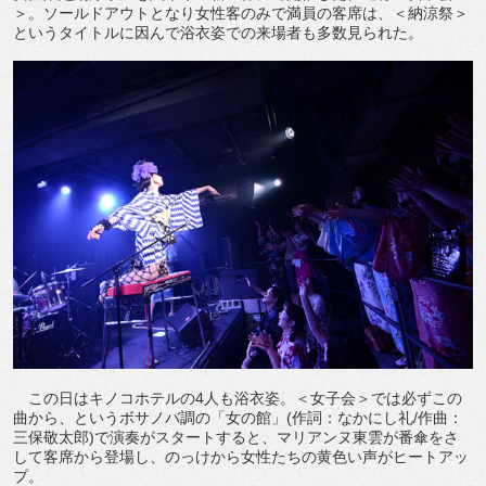
＞。ソールドアウトとなり女性客のみで満員の客席は、＜納涼祭＞
というタイトルに因んで浴衣姿での来場者も多数見られた。
この日はキノコホテルの4人も浴衣姿。＜女子会＞では必ずこの
曲から、というボサノバ調の「女の館」(作詞：なかにし礼/作曲：
三保敬太郎)で演奏がスタートすると、マリアンヌ東雲が番傘をさ
して客席から登場し、のっけから女性たちの黄色い声がヒートアッ
プ。