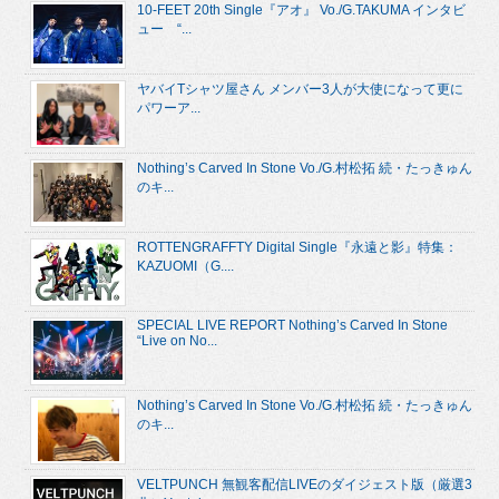
10-FEET 20th Single『アオ』 Vo./G.TAKUMA インタビ
ュー “...
ヤバイTシャツ屋さん メンバー3人が大使になって更に
パワーア...
Nothing’s Carved In Stone Vo./G.村松拓 続・たっきゅん
のキ...
ROTTENGRAFFTY Digital Single『永遠と影』特集：
KAZUOMI（G....
SPECIAL LIVE REPORT Nothing’s Carved In Stone
“Live on No...
Nothing’s Carved In Stone Vo./G.村松拓 続・たっきゅん
のキ...
VELTPUNCH 無観客配信LIVEのダイジェスト版（厳選3