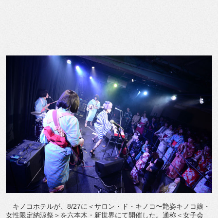
キノコホテルが、8/27に＜サロン・ド・キノコ〜艶姿キノコ娘・
女性限定納涼祭＞を六本木・新世界にて開催した。通称＜女子会