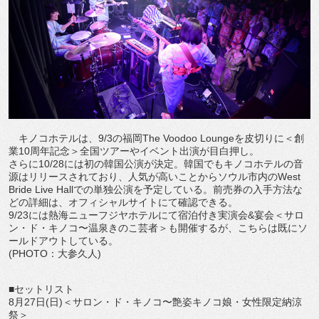
キノコホテルは、9/3の福岡The Voodoo Loungeを皮切りに＜創
業10周年記念＞全国ツアーやイベント出演が目白押し。
さらに10/28には初の韓国公演が決定。韓国でもキノコホテルの音
源はリリースされており、人気が高いことからソウル市内のWest
Bride Live Hallでの単独公演を予定している。前売券の入手方法な
どの詳細は、オフィシャルサイトにて確認できる。
9/23には熱海ニューフジヤホテルにて宿泊付き実演会&宴会＜サロ
ン・ド・キノコ〜温泉きのこ芸者＞も開催するが、こちらは既にソ
ールドアウトしている。
(PHOTO：大参久人)
■セットリスト
8月27日(日)＜サロン・ド・キノコ〜艶姿キノコ娘・女性限定納涼
祭＞