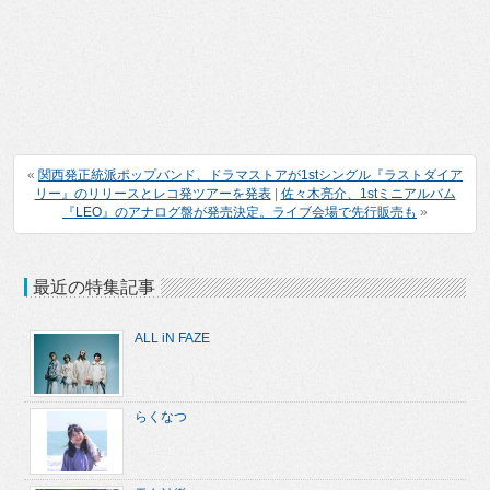
«
関西発正統派ポップバンド、ドラマストアが1stシングル『ラストダイア
リー』のリリースとレコ発ツアーを発表
|
佐々木亮介、1stミニアルバム
『LEO』のアナログ盤が発売決定。ライブ会場で先行販売も
»
最近の特集記事
ALL iN FAZE
らくなつ