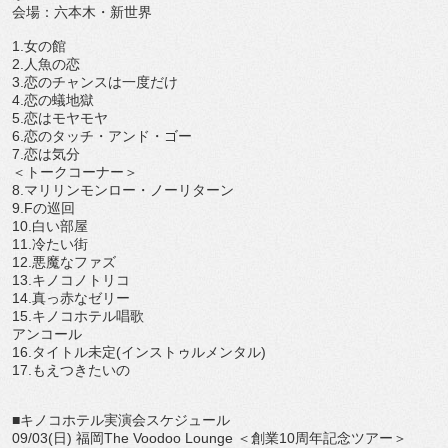
会場：六本木・新世界
1.女の館
2.人魚の恋
3.恋のチャンスは一度だけ
4.恋の蟻地獄
5.恋はモヤモヤ
6.恋のタッチ・アンド・ゴー
7.恋は気分
＜トークコーナー＞
8.マリリンモンロー・ノーリターン
9.Fの巡回
10.白い部屋
11.冷たい街
12.悪魔なファズ
13.キノコノトリコ
14.真っ赤なゼリー
15.キノコホテル唱歌
アンコール
16.タイトル未定(インストゥルメンタル)
17.もえつきたいの
■キノコホテル実演会スケジュール
09/03(日) 福岡The Voodoo Lounge ＜創業10周年記念ツアー＞