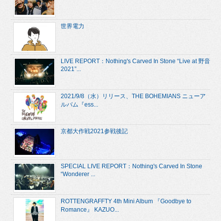
世界電力
LIVE REPORT：Nothing's Carved In Stone “Live at 野音
2021”...
2021/9/8（水）リリース、THE BOHEMIANS ニューア
ルバム『ess...
京都大作戦2021参戦後記
SPECIAL LIVE REPORT：Nothing's Carved In Stone
“Wonderer ...
ROTTENGRAFFTY 4th Mini Album 『Goodbye to
Romance』 KAZUO...