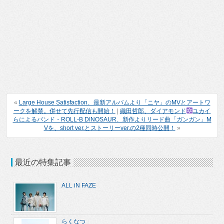
«
Large House Satisfaction、最新アルバムより「ニヤ」のMVとアートワ
ークを解禁。併せて先行配信も開始！
|
織田哲郎、ダイアモンド
ユカイ
らによるバンド・ROLL-B DINOSAUR、新作よりリード曲「ガンガン」M
Vを、short ver.とストーリーver.の2種同時公開！
»
最近の特集記事
ALL iN FAZE
らくなつ