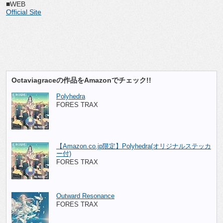
■WEB
Official Site
Octaviagraceの作品をAmazonでチェック!!
Polyhedra
FORES TRAX
【Amazon.co.jp限定】Polyhedra(オリジナルステッカ
ー付)
FORES TRAX
Outward Resonance
FORES TRAX