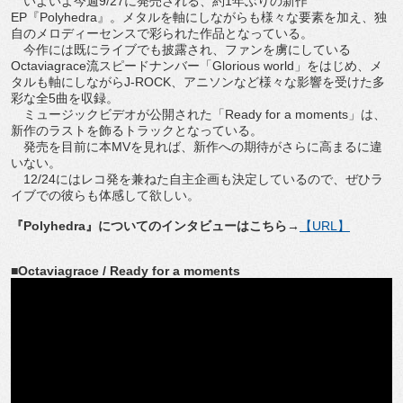
いよいよ今週9/27に発売される、約1年ぶりの新作
EP『Polyhedra』。メタルを軸にしながらも様々な要素を加え、独
自のメロディーセンスで彩られた作品となっている。
今作には既にライブでも披露され、ファンを虜にしている
Octaviagrace流スピードナンバー「Glorious world」をはじめ、メ
タルも軸にしながらJ-ROCK、アニソンなど様々な影響を受けた多
彩な全5曲を収録。
ミュージックビデオが公開された「Ready for a moments」は、
新作のラストを飾るトラックとなっている。
発売を目前に本MVを見れば、新作への期待がさらに高まるに違
いない。
12/24にはレコ発を兼ねた自主企画も決定しているので、ぜひラ
イブでの彼らも体感して欲しい。
『Polyhedra』についてのインタビューはこちら→
【URL】
■Octaviagrace / Ready for a moments