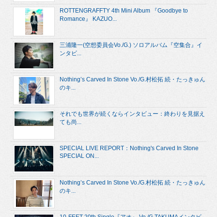
ROTTENGRAFFTY 4th Mini Album 『Goodbye to
Romance』 KAZUO...
三浦隆一(空想委員会Vo./G.) ソロアルバム『空集合』イ
ンタビ...
Nothing’s Carved In Stone Vo./G.村松拓 続・たっきゅん
のキ...
それでも世界が続くならインタビュー：終わりを見据え
ても尚...
SPECIAL LIVE REPORT：Nothing's Carved In Stone
SPECIAL ON...
Nothing’s Carved In Stone Vo./G.村松拓 続・たっきゅん
のキ...