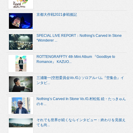
京都大作戦2021参戦後記
SPECIAL LIVE REPORT：Nothing's Carved In Stone
“Wonderer ...
ROTTENGRAFFTY 4th Mini Album 『Goodbye to
Romance』 KAZUO...
三浦隆一(空想委員会Vo./G.) ソロアルバム『空集合』イ
ンタビ...
Nothing’s Carved In Stone Vo./G.村松拓 続・たっきゅん
のキ...
それでも世界が続くならインタビュー：終わりを見据え
ても尚...