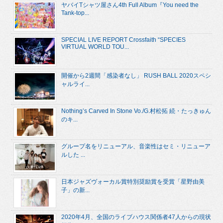
ヤバイTシャツ屋さん4th Full Album『You need the
Tank-top...
SPECIAL LIVE REPORT Crossfaith “SPECIES
VIRTUAL WORLD TOU...
開催から2週間「感染者なし」 RUSH BALL 2020スペシ
ャルライ...
Nothing’s Carved In Stone Vo./G.村松拓 続・たっきゅん
のキ...
グループ名をリニューアル、音楽性はセミ・リニューア
ルした ...
日本ジャズヴォーカル賞特別奨励賞を受賞「星野由美
子」の新...
2020年4月、全国のライブハウス関係者47人からの現状