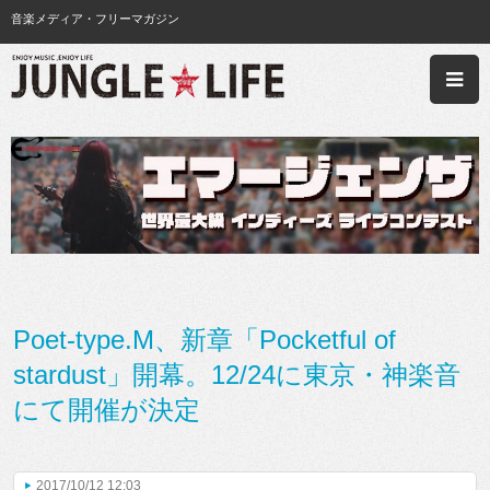
音楽メディア・フリーマガジン
Poet-type.M、新章「Pocketful of
stardust」開幕。12/24に東京・神楽音
にて開催が決定
2017/10/12 12:03