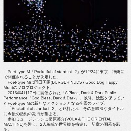
Poet-type.M「Pocketful of stardust -2」が12/24に東京・神楽音
で開催されることが決定した。
Poet-type.Mは門田匡陽(BURGER NUDS / Good Dog Happy
Men)のソロプロジェクト。
2016年4月17日に開催された「A Place, Dark & Dark Public
Performance『God Bless, Dark & Dark』」以降、沈黙を保ってい
たPoet-type.Mの新たなアクションとなる今回のライブ。
「Pocketful of stardust -2」と銘打たれ、その意味深なタイトル
に今後の活動の期待が集まる。
参加ミュージシャンに楢原英介(VOLA & THE ORIENTAL
MACHINE)を迎え、2人編成で世界観を構築し、新章の開幕を彩
る。