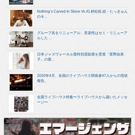
Nothing’s Carved In Stone Vo./G.村松拓 続・たっきゅん
のキ...
グループ名をリニューアル、音楽性はセミ・リニューア
ルした ...
日本ジャズヴォーカル賞特別奨励賞を受賞「星野由美
子」の新...
2020年4月、全国のライブハウス関係者47人からの現状
報告。
全国ライブハウス特集〜ライブハウスから届いたメッセ
ージ〜