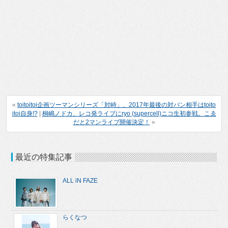
«
toitoitoi企画ツーマンシリーズ「対峙」、2017年最後の対バン相手はtoito
itoi自身!?
|
桐嶋ノドカ、レコ発ライブにryo (supercell)ニコ生初参戦。こゑ
だと2マンライブ開催決定！
»
最近の特集記事
ALL iN FAZE
らくなつ