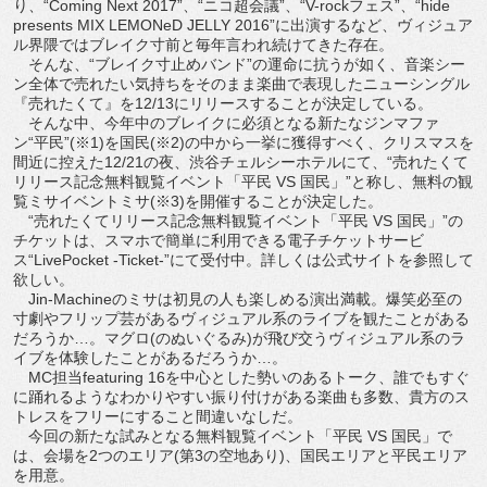
り、“Coming Next 2017”、“ニコ超会議”、“V-rockフェス”、“hide
presents MIX LEMONeD JELLY 2016”に出演するなど、ヴィジュア
ル界隈ではブレイク寸前と毎年言われ続けてきた存在。
そんな、“ブレイク寸止めバンド”の運命に抗うが如く、音楽シー
ン全体で売れたい気持ちをそのまま楽曲で表現したニューシングル
『売れたくて』を12/13にリリースすることが決定している。
そんな中、今年中のブレイクに必須となる新たなジンマファ
ン“平民”(※1)を国民(※2)の中から一挙に獲得すべく、クリスマスを
間近に控えた12/21の夜、渋谷チェルシーホテルにて、“売れたくて
リリース記念無料観覧イベント「平民 VS 国民」”と称し、無料の観
覧ミサイベントミサ(※3)を開催することが決定した。
“売れたくてリリース記念無料観覧イベント「平民 VS 国民」”の
チケットは、スマホで簡単に利用できる電子チケットサービ
ス“LivePocket -Ticket-”にて受付中。詳しくは公式サイトを参照して
欲しい。
Jin-Machineのミサは初見の人も楽しめる演出満載。爆笑必至の
寸劇やフリップ芸があるヴィジュアル系のライブを観たことがある
だろうか…。マグロ(のぬいぐるみ)が飛び交うヴィジュアル系のラ
イブを体験したことがあるだろうか…。
MC担当featuring 16を中心とした勢いのあるトーク、誰でもすぐ
に踊れるようなわかりやすい振り付けがある楽曲も多数、貴方のス
トレスをフリーにすること間違いなしだ。
今回の新たな試みとなる無料観覧イベント「平民 VS 国民」で
は、会場を2つのエリア(第3の空地あり)、国民エリアと平民エリア
を用意。