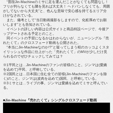
“普段Jin-Machineのミサに足を運んだことがなくても問題なし！
フリが判らなくても隣を見れば大丈夫！ ヘドバンしなくても、周囲
がしてないから大丈夫”と、色んな意味で安心感を持てるエリア分
けがなされている。
また、備考として“当日動画撮影をしますので、化粧厚めでお願
いします”とも告知されている。
イベントの詳しい内容は公式サイトと商品特設ページで、今後ア
ップデートされる予定とのこと。
同イベントの予習になるかはわからないが、ニューシングル『売
れたくて』のクロスフェード動画も公開された。
“本当にJin-Machineなのか!?”と疑ってしまう程のカッコよくスタ
イリッシュな作品に仕上がった「売れたくて」のMVが少しだけ見
られるのでぜひチェックしてみては？
※1平民とは…Jin-Machineのファンの皆様のこと。ジンマは(愛嬌
を込めて)平民、と呼称している。
※2国民とは…日本国に住む全ての皆様(Jin-Machineのファンを除
く)のこと。ジンマは(皮肉を込めて)国民、と呼称している。
※3ミサとは…ライブの事。ジンマは愛嬌を込めてミサと呼んでい
る。
■Jin-Machine『売れたくて』シングルクロスフェード動画