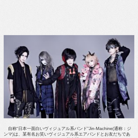
自称“日本一面白いヴィジュアル系バンド”Jin-Machine(通称：ジ
ンマ)は、某有名お笑いヴィジュアル系エアバンドとお友だちであ