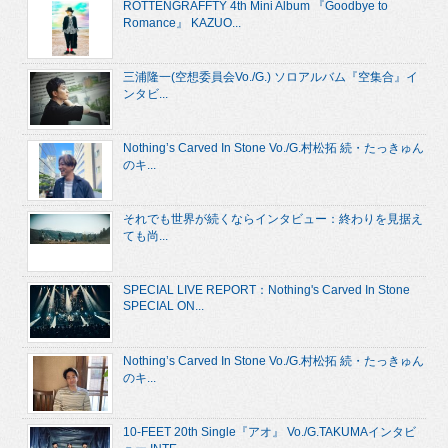
ROTTENGRAFFTY 4th Mini Album 『Goodbye to
Romance』 KAZUO...
三浦隆一(空想委員会Vo./G.) ソロアルバム『空集合』イ
ンタビ...
Nothing’s Carved In Stone Vo./G.村松拓 続・たっきゅん
のキ...
それでも世界が続くならインタビュー：終わりを見据え
ても尚...
SPECIAL LIVE REPORT：Nothing's Carved In Stone
SPECIAL ON...
Nothing’s Carved In Stone Vo./G.村松拓 続・たっきゅん
のキ...
10-FEET 20th Single『アオ』 Vo./G.TAKUMAインタビ