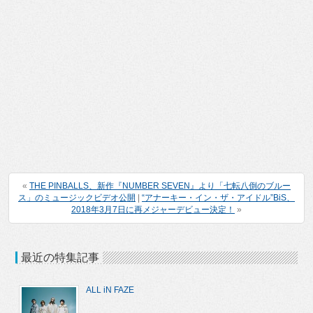
«
THE PINBALLS、新作『NUMBER SEVEN』より「七転八倒のブルー
ス」のミュージックビデオ公開
|
“アナーキー・イン・ザ・アイドル”BiS、
2018年3月7日に再メジャーデビュー決定！
»
最近の特集記事
ALL iN FAZE