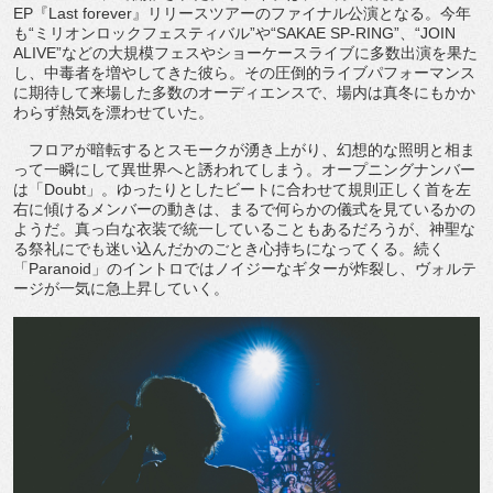
EP『Last forever』リリースツアーのファイナル公演となる。今年
も“ミリオンロックフェスティバル”や“SAKAE SP-RING”、“JOIN
ALIVE”などの大規模フェスやショーケースライブに多数出演を果た
し、中毒者を増やしてきた彼ら。その圧倒的ライブパフォーマンス
に期待して来場した多数のオーディエンスで、場内は真冬にもかか
わらず熱気を漂わせていた。
フロアが暗転するとスモークが湧き上がり、幻想的な照明と相ま
って一瞬にして異世界へと誘われてしまう。オープニングナンバー
は「Doubt」。ゆったりとしたビートに合わせて規則正しく首を左
右に傾けるメンバーの動きは、まるで何らかの儀式を見ているかの
ようだ。真っ白な衣装で統一していることもあるだろうが、神聖な
る祭礼にでも迷い込んだかのごとき心持ちになってくる。続く
「Paranoid」のイントロではノイジーなギターが炸裂し、ヴォルテ
ージが一気に急上昇していく。