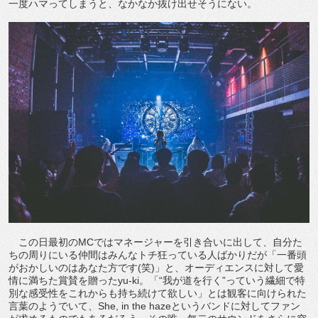
一度ハマってしまうと、なかなか抜け出せそうにない。
この日最初のMCではマネージャーを引き合いに出して、自分た
ちの周りにいる仲間はみんなトチ狂っている人ばかりだが「一番頭
がおかしいのはあなた方です(笑)」と、オーディエンスに対して愛
情に満ちた賞賛を贈ったyu-ki。「“我が道を行く”っていう繊細で特
別な感受性をこれからも持ち続けて欲しい」とは観客に向けられた
言葉のようでいて、She, in the hazeというバンドに対してファン