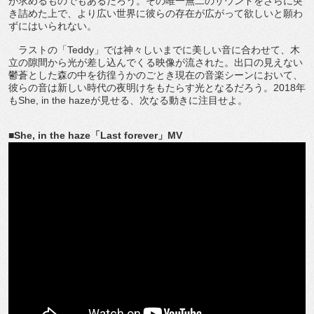
が求めるものでもあるだろう。その唯一無二のサウンドをさらに突
き詰めた上で、より広い世界に彼らの存在が広がって欲しいと願わ
ずにはいられない。
ラストの「Teddy」では神々しいまでに美しい音に合わせて、木
立の隙間から光が差し込んでくる映像が流された。出口の見えない
鬱蒼とした森の中を彷徨うかのごとき現在の音楽シーンにおいて、
彼らの音は新しい時代の夜明けをもたらす光となるだろう。2018年
もShe, in the hazeが見せる、次なる動きに注目せよ。
■She, in the haze「Last forever」MV