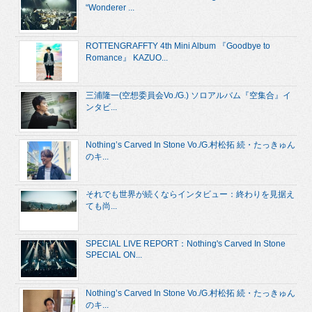
“Wonderer ...
ROTTENGRAFFTY 4th Mini Album 『Goodbye to
Romance』 KAZUO...
三浦隆一(空想委員会Vo./G.) ソロアルバム『空集合』イ
ンタビ...
Nothing’s Carved In Stone Vo./G.村松拓 続・たっきゅん
のキ...
それでも世界が続くならインタビュー：終わりを見据え
ても尚...
SPECIAL LIVE REPORT：Nothing's Carved In Stone
SPECIAL ON...
Nothing’s Carved In Stone Vo./G.村松拓 続・たっきゅん
のキ...