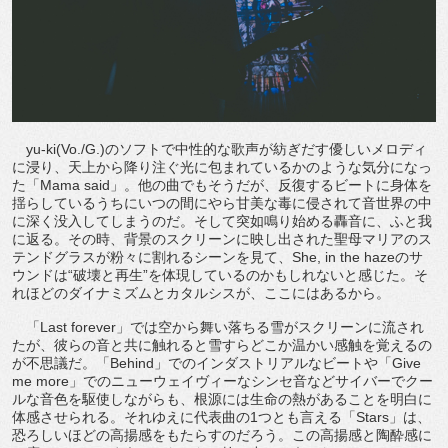
yu-ki(Vo./G.)のソフトで中性的な歌声が紡ぎだす優しいメロディ
に浸り、天上から降り注ぐ光に包まれているかのような気分になっ
た「Mama said」。他の曲でもそうだが、反復するビートに身体を
揺らしているうちにいつの間にやら甘美な毒に侵されて音世界の中
に深く没入してしまうのだ。そして突如鳴り始める轟音に、ふと我
に返る。その時、背景のスクリーンに映し出された聖母マリアのス
テンドグラスが粉々に割れるシーンを見て、She, in the hazeのサ
ウンドは“破壊と再生”を体現しているのかもしれないと感じた。そ
れほどのダイナミズムとカタルシスが、ここにはあるから。
「Last forever」では空から舞い落ちる雪がスクリーンに流され
たが、彼らの音と共に触れると雪すらどこか温かい感触を覚えるの
が不思議だ。「Behind」でのインダストリアルなビートや「Give
me more」でのニューウェイヴィーなシンセ音などサイバーでクー
ルな音色を駆使しながらも、根源には生命の熱があることを明白に
体感させられる。それゆえに代表曲の1つとも言える「Stars」は、
恐ろしいほどの高揚感をもたらすのだろう。この高揚感と陶酔感に