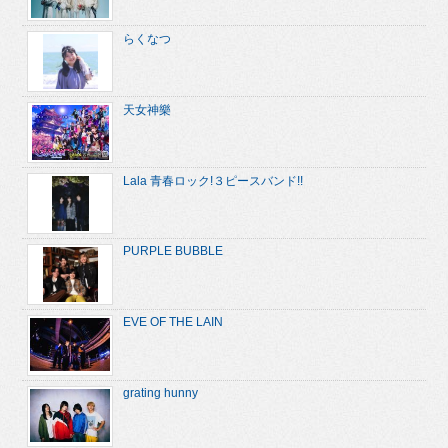
らくなつ
天女神樂
Lala 青春ロック!３ピースバンド!!
PURPLE BUBBLE
EVE OF THE LAIN
grating hunny