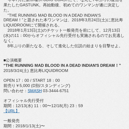
果たしたGASTUNK。再始動後、初めてのワンマンが遂に決定し
た。
“THE RUNNING MAD BLOOD IN A DEAD INDIAN'S
DREAM！”と題された本ワンマンは、2018年3月24日(土)に恵比寿
LIQUIDROOMにて開催される。
2018年1月13日(土)のチケット一般発売を前にして、12月13日
(水)の11：00からオフィシャル先行受付も実施されるのでお見逃し
なく。
8年ぶりの新たなる、そして進化した伝説の始まりを目撃せよ。
■公演概要
“THE RUNNING MAD BLOOD IN A DEAD INDIAN'S DREAM！”
2018/3/24(土) 恵比寿LIQUIDROOM
OPEN 17：00 / START 18：00
前売り￥5,000 (D別/スタンディング)
問い合わせ：
SMASH
03-3444-6751
オフィシャル先行受付
期間：12/13(水) 11：00〜12/18(月) 23：59
【URL】
一般発売
期間：2018/1/13(土)〜