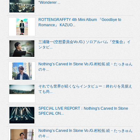
“Wonderer ...
ROTTENGRAFFTY 4th Mini Album 『Goodbye to
Romance』 KAZUO...
三浦隆一(空想委員会Vo./G.) ソロアルバム『空集合』イ
ンタビ...
Nothing’s Carved In Stone Vo./G.村松拓 続・たっきゅん
のキ...
それでも世界が続くならインタビュー：終わりを見据え
ても尚...
SPECIAL LIVE REPORT：Nothing's Carved In Stone
SPECIAL ON...
Nothing’s Carved In Stone Vo./G.村松拓 続・たっきゅん
のキ...