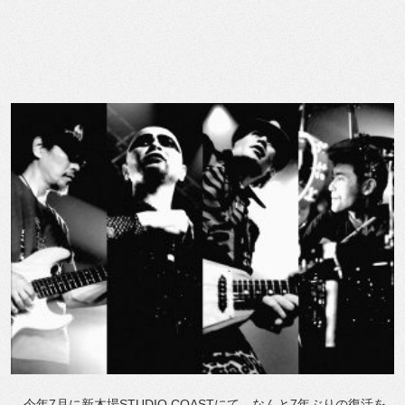
今年7月に新木場STUDIO COASTにて、なんと7年ぶりの復活を