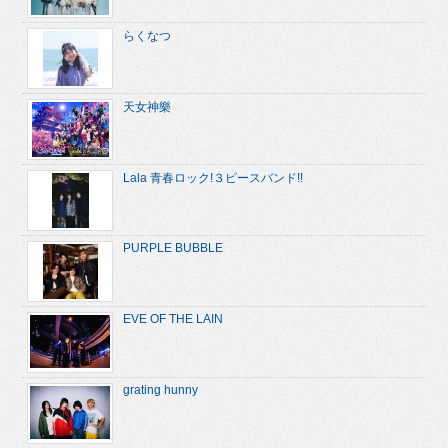
らくなつ
天女神樂
Lala 青春ロック!３ピースバンド!!
PURPLE BUBBLE
EVE OF THE LAIN
grating hunny