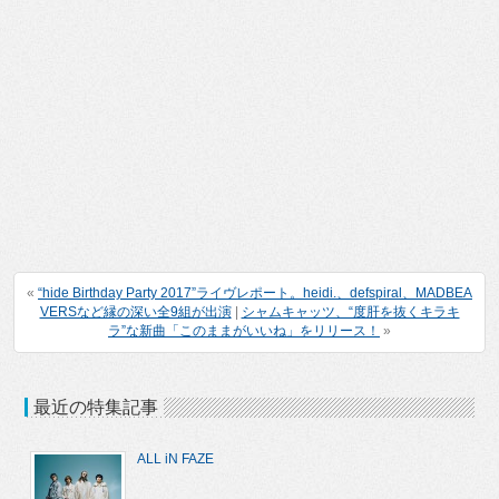
«
“hide Birthday Party 2017”ライヴレポート。heidi.、defspiral、MADBEA
VERSなど縁の深い全9組が出演
|
シャムキャッツ、“度肝を抜くキラキ
ラ”な新曲「このままがいいね」をリリース！
»
最近の特集記事
ALL iN FAZE