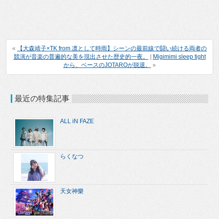
«
【大森靖子×TK from 凛として時雨】シーンの最前線で闘い続ける両者の
競演が音楽の普遍的な美を現出させた歴史的一夜。
|
Migimimi sleep tight
から、ベースのJOTAROが脱退。
»
最近の特集記事
ALL iN FAZE
らくなつ
天女神樂