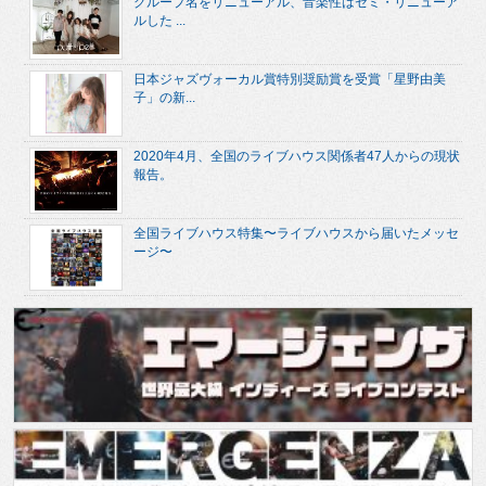
グループ名をリニューアル、音楽性はセミ・リニューア
ルした ...
日本ジャズヴォーカル賞特別奨励賞を受賞「星野由美
子」の新...
2020年4月、全国のライブハウス関係者47人からの現状
報告。
全国ライブハウス特集〜ライブハウスから届いたメッセ
ージ〜