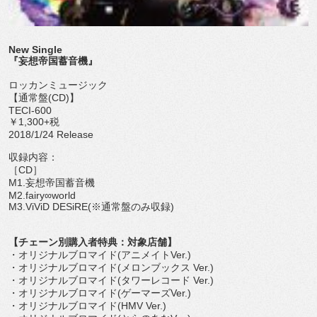
New Single
『妄想帝国蓄音機』
ロッカンミュージック
【通常盤(CD)】
TECI-600
￥1,300+税
2018/1/24 Release
収録内容：
［CD］
M1.妄想帝国蓄音機
M2.fairy∞world
M3.ViViD DESiRE(※通常盤のみ収録)
【チェーン別購入者特典：対象店舗】
・オリジナルブロマイド(アニメイトVer.)
・オリジナルブロマイド(メロンブックス Ver.)
・オリジナルブロマイド(タワーレコード Ver.)
・オリジナルブロマイド(ゲーマーズVer.)
・オリジナルブロマイド(HMV Ver.)