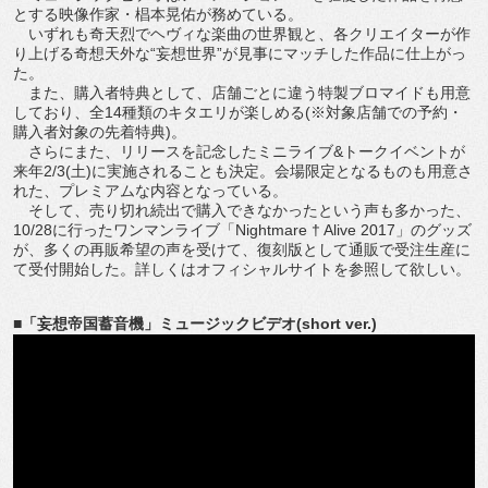
とする映像作家・椙本晃佑が務めている。
いずれも奇天烈でヘヴィな楽曲の世界観と、各クリエイターが作
り上げる奇想天外な“妄想世界”が見事にマッチした作品に仕上がっ
た。
また、購入者特典として、店舗ごとに違う特製ブロマイドも用意
しており、全14種類のキタエリが楽しめる(※対象店舗での予約・
購入者対象の先着特典)。
さらにまた、リリースを記念したミニライブ&トークイベントが
来年2/3(土)に実施されることも決定。会場限定となるものも用意さ
れた、プレミアムな内容となっている。
そして、売り切れ続出で購入できなかったという声も多かった、
10/28に行ったワンマンライブ「Nightmare † Alive 2017」のグッズ
が、多くの再販希望の声を受けて、復刻版として通販で受注生産に
て受付開始した。詳しくはオフィシャルサイトを参照して欲しい。
■「妄想帝国蓄音機」ミュージックビデオ(short ver.)