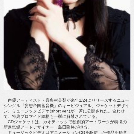
声優アーティスト・喜多村英梨が来年1/24にリリースするニュー
シングル『妄想帝国蓄音機』のキービジュアル、ジャケットデザイ
ン、ミュージックビデオ(short ver.)が一斉に公開された。合わせ
て、特典ブロマイド絵柄も一挙に解禁されている。
CDジャケットは、カオティックで独創的アートワークが特徴の
新進気鋭アートデザイナー・島田隆将が担当。
ミュージックビデオはアニメーションCGを駆使した作品を得意