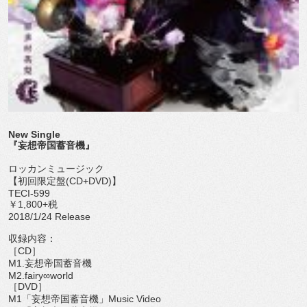
New Single
『妄想帝国蓄音機』
ロッカンミュージック
【初回限定盤(CD+DVD)】
TECI-599
￥1,800+税
2018/1/24 Release
収録内容：
［CD］
M1.妄想帝国蓄音機
M2.fairy∞world
［DVD］
M1「妄想帝国蓄音機」Music Video