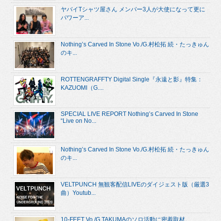
ヤバイTシャツ屋さん メンバー3人が大使になって更に
パワーア...
Nothing’s Carved In Stone Vo./G.村松拓 続・たっきゅん
のキ...
ROTTENGRAFFTY Digital Single『永遠と影』特集：
KAZUOMI（G....
SPECIAL LIVE REPORT Nothing’s Carved In Stone
“Live on No...
Nothing’s Carved In Stone Vo./G.村松拓 続・たっきゅん
のキ...
VELTPUNCH 無観客配信LIVEのダイジェスト版（厳選3
曲）Youtub...
10-FEET Vo./G.TAKUMAのソロ活動に密着取材。