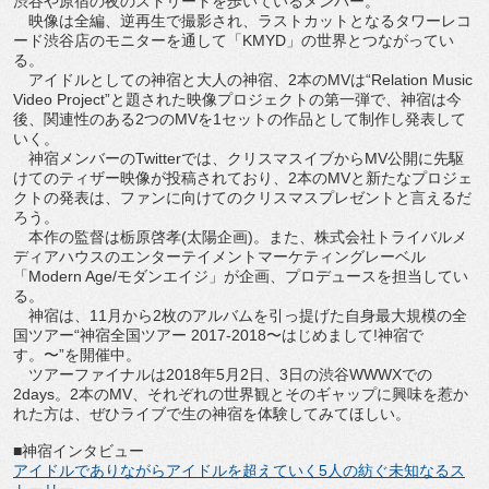
渋谷や原宿の夜のストリートを歩いているメンバー。
映像は全編、逆再生で撮影され、ラストカットとなるタワーレコ
ード渋谷店のモニターを通して「KMYD」の世界とつながってい
る。
アイドルとしての神宿と大人の神宿、2本のMVは“Relation Music
Video Project”と題された映像プロジェクトの第一弾で、神宿は今
後、関連性のある2つのMVを1セットの作品として制作し発表して
いく。
神宿メンバーのTwitterでは、クリスマスイブからMV公開に先駆
けてのティザー映像が投稿されており、2本のMVと新たなプロジェ
クトの発表は、ファンに向けてのクリスマスプレゼントと言えるだ
ろう。
本作の監督は栃原啓孝(太陽企画)。また、株式会社トライバルメ
ディアハウスのエンターテイメントマーケティングレーベル
「Modern Age/モダンエイジ」が企画、プロデュースを担当してい
る。
神宿は、11月から2枚のアルバムを引っ提げた自身最大規模の全
国ツアー“神宿全国ツアー 2017-2018〜はじめまして!神宿で
す。〜”を開催中。
ツアーファイナルは2018年5月2日、3日の渋谷WWWXでの
2days。2本のMV、それぞれの世界観とそのギャップに興味を惹か
れた方は、ぜひライブで生の神宿を体験してみてほしい。
■神宿インタビュー
アイドルでありながらアイドルを超えていく5人の紡ぐ未知なるス