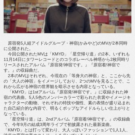
原宿発5人組アイドルグループ・神宿(かみやど)のMVが2本同時
に公開された。
今回公開されたMVは「KMYD」「星空帰り道」の2本。いずれも
11月14日にタワーレコードとのコラボレーベル神塔から2枚同時リ
リースされたアルバム『原宿発!神宿です。』『原宿着!神宿で
す。』の収録曲だ。
2本のMVはそれぞれ、今現在の「等身大の神宿」と、ここから先
の「大人の神宿」をイメージしており、2つのMVを見ることで、こ
れから広がる神宿の世界観を暗示させる内容となっている。
「KMYD」は1stアルバム『原宿発!神宿です。』に収録された神
宿の代表曲。5人5色のメンバーカラーで彩られた衣裳やイメージキ
ャラクターの動物、それぞれの特技や個性、素の表情が盛り込まれ
た自己紹介的な内容で、明るくポップなアイドルらしい仕上がりと
なっている。
「星空帰り道」は、2ndアルバム『原宿着!神宿です。』の収録曲
で、今年9月の結成3周年ライブで初披露された最新楽曲。
「KMYD」とは打って変わり、大人っぽいファッションで1人1人、