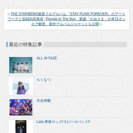
«
THE STARBEMS最新フルアルバム『STAY PUNK FOREVER』のアート
ワークと収録内容発表
|
People In The Box、新曲「かみさま」が本日オン
エア解禁。新作アルバムジャケットも公開
»
最近の特集記事
ALL iN FAZE
らくなつ
天女神樂
Lala 青春ロック!３ピースバンド!!