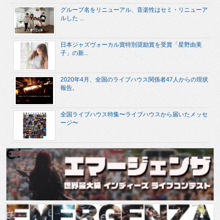
グループ名をリニューアル、音楽性はセミ・リニューア
ルした ...
日本ジャズヴォーカル賞特別奨励賞を受賞「星野由美
子」の新...
2020年4月、全国のライブハウス関係者47人からの現状
報告。
全国ライブハウス特集〜ライブハウスから届いたメッセ
ージ〜