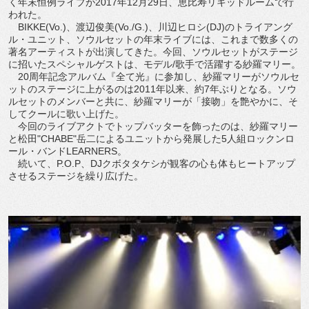
く年末恒例ライブが2017年12月29日、恵比寿リキッドルームで行
われた。
BIKKE(Vo.)、渡辺俊美(Vo./G.)、川辺ヒロシ(DJ)のトライアング
ル・ユニット、ソウルセットの年末ライブには、これまで数多くの
著名アーティストが出演してきた。今回、ソウルセットがステージ
に招いたスペシャルゲストは、モデル/歌手で活躍する紗羅マリー。
20周年記念アルバム『全て光』に参加し、紗羅マリーがソウルセ
ットのステージに上がるのは2011年以来、約7年ぶりとなる。ソウ
ルセットのメンバーと共に、紗羅マリーが「接吻」を艶やかに、そ
してクールに歌い上げた。
今回のライブアクトでトップバッターを飾ったのは、紗羅マリー
と松田"CHABE"岳二によるユニットから発展した5人組ロックンロ
ール・バンドLEARNERS。
続いて、P.O.P、DJクボタタケシが観客の心も体もヒートアップ
させるステージを繰り広げた。