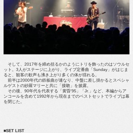
そして、2017年を締め括るかのようにトリを飾ったのはソウルセ
ット。3人がステージに上がり、ライブ定番曲「Sunday」がはじま
ると、観客の歓声も沸き上がり多くの体が揺れる。
前半は2000年代の鉄板曲が連なり、中盤に差し掛かるとスペシャ
ルゲストの紗羅マリーと共に「接吻」を披露。
その後、90年代を代表する「黄昏'95」「Jr.」など、本編からア
ンコールを含めて1992年から現在までのベストセットでライブは幕
を閉じた。
■SET LIST