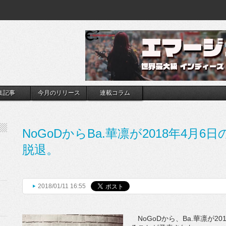
集記事
今月のリリース
連載コラム
NoGoDからBa.華凛が2018年4月6
脱退。
2018/01/11 16:55
NoGoDから、Ba.華凛が2