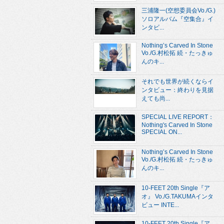
三浦隆一(空想委員会Vo./G.)
ソロアルバム『空集合』イ
ンタビ...
Nothing’s Carved In Stone
Vo./G.村松拓 続・たっきゅ
んのキ...
それでも世界が続くならイ
ンタビュー：終わりを見据
えても尚...
SPECIAL LIVE REPORT：
Nothing's Carved In Stone
SPECIAL ON...
Nothing’s Carved In Stone
Vo./G.村松拓 続・たっきゅ
んのキ...
10-FEET 20th Single『ア
オ』 Vo./G.TAKUMAインタ
ビュー INTE...
10-FEET 20th Single『ア