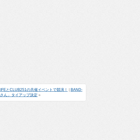
JUNGLE LIFEとCLUB251の共催イベントで競演！
|
BAND-
子さん」タイアップ決定
»