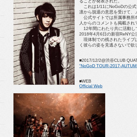
ることが発表された。
これは1/11にNoGoDの
凛から脱退の意思を受けて、
公式サイトでは所属事務所/N
人からのコメントも掲載され
12年間にわたり共に活動し
2018年4月6日の新宿ReNY
現体制での残されたライブは
く彼らの姿を見逃さないで欲
■2017/12/2@渋谷CLUB 
“NoGoD TOUR-2017-AUTUMN
■WEB
Official Web