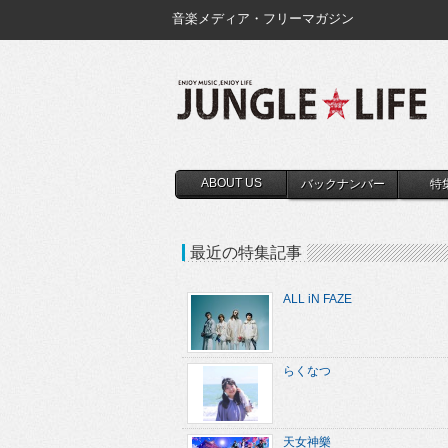
音楽メディア・フリーマガジン
ABOUT US
バックナンバー
特
最近の特集記事
ALL iN FAZE
らくなつ
天女神樂