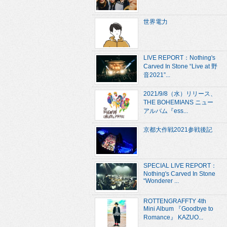
世界電力
LIVE REPORT：Nothing's
Carved In Stone “Live at 野
音2021”...
2021/9/8（水）リリース、
THE BOHEMIANS ニュー
アルバム『ess...
京都大作戦2021参戦後記
SPECIAL LIVE REPORT：
Nothing's Carved In Stone
“Wonderer ...
ROTTENGRAFFTY 4th
Mini Album 『Goodbye to
Romance』 KAZUO...