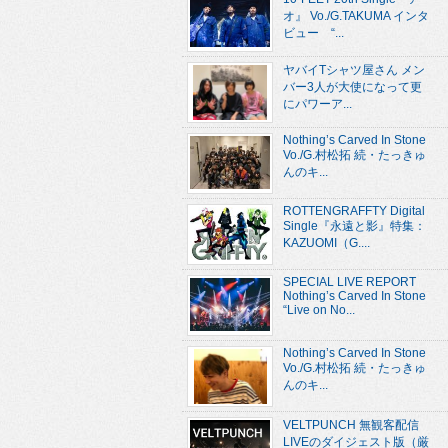
オ』 Vo./G.TAKUMA インタ
ビュー “...
ヤバイTシャツ屋さん メン
バー3人が大使になって更
にパワーア...
Nothing’s Carved In Stone
Vo./G.村松拓 続・たっきゅ
んのキ...
ROTTENGRAFFTY Digital
Single『永遠と影』特集：
KAZUOMI（G....
SPECIAL LIVE REPORT
Nothing’s Carved In Stone
“Live on No...
Nothing’s Carved In Stone
Vo./G.村松拓 続・たっきゅ
んのキ...
VELTPUNCH 無観客配信
LIVEのダイジェスト版（厳