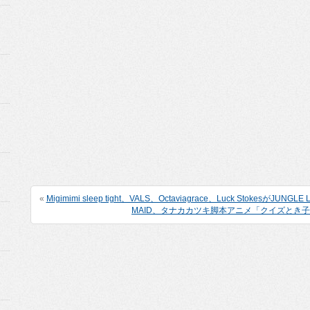
«
Migimimi sleep tight、VALS、Octaviagrace、Luck Stokesが
MAID、タナカカツキ脚本アニメ「クイズとき