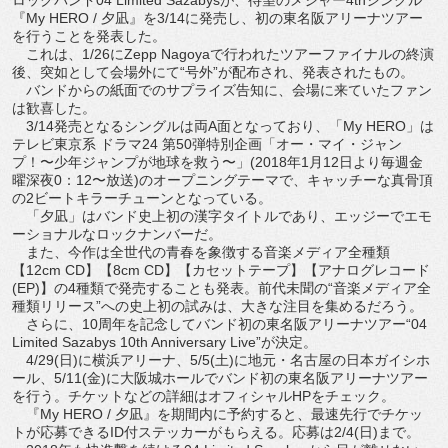
『My HERO / 夕凪』を3/14に発売し、初の東名阪アリーナツアー
を行うことを発表した。
これは、1/26にZepp Nagoyaで行われたツアーファイナルの終演
後、突如として会場外にて“号外”が配布され、発表されたもの。
バンドからの紙面でのサプライズ告知に、会場に来ていたファン
は歓喜した。
3/14発売となるシングルは両A面となっており、「My HERO」は
テレビ東京系 ドラマ24 第50弾特別企画「オー・マイ・ジャン
プ！〜少年ジャンプが地球を救う〜」(2018年1月12日より毎週金
曜深夜0：12〜放送)のオープニングテーマで、キャッチーな真骨頂
の2ビートキラーチューンとなっている。
「夕凪」はバンド史上初の漢字タイトルであり、エッジーでエモ
ーショナルなロックナンバーだ。
また、今作は全世代の青春を象徴する音楽メディア全種類
【12cm CD】【8cm CD】【カセットテープ】【アナログレコード
(EP)】の4種類で発売することも発表。前代未聞の“音楽メディア全
種類リリース”への史上初の試みは、大きな注目を集めるだろう。
さらに、10周年を記念してバンド初の東名阪アリーナツアー“04
Limited Sazabys 10th Anniversary Live”が決定。
4/29(日)に横浜アリーナ、5/5(土)に地元・名古屋の日本ガイシホ
ール、5/11(金)に大阪城ホールでバンド初の東名阪アリーナツアー
を行う。チケットなどの詳細はオフィシャルHPをチェック。
『My HERO / 夕凪』を期間内に予約すると、最速先行でチケッ
トが応募できるID付ステッカーがもらえる。応募は2/4(日)まで。