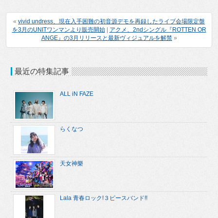
«
vivid undress、現在入手困難の初音源デモを再録したライブ会場限定盤
を3月のUNITワンマンより販売開始
|
アクメ、2ndシングル『ROTTEN OR
ANGE』の3月リリースと最新ヴィジュアルを解禁
»
最近の特集記事
ALL iN FAZE
らくなつ
天女神樂
Lala 青春ロック!３ピースバンド!!