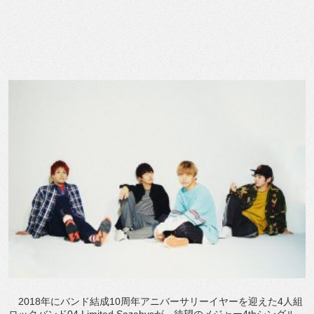
2018年にバンド結成10周年アニバーサリーイヤーを迎えた4人組
ロックバンド04 Limited Sazabysが、待望のメジャー4thシングル