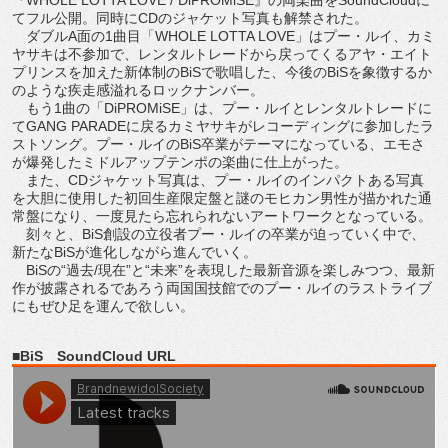
てフル公開。同時にCDのジャケット写真も解禁された。
ダブルA面の1曲目「WHOLE LOTTA LOVE」はプー・ルイ、カミ
ヤサキは不参加で、レンタルトレードから戻ってくるアヤ・エイト
プリンスを加えた新体制のBiSで歌唱した、今後のBiSを象徴するか
のような疾走感溢れるロックナンバー。
もう1曲の「DiPROMiSE」は、プー・ルイとレンタルトレードに
てGANG PARADEに戻るカミヤサキがレコーディングに参加したラ
ストソング。プー・ルイのBiS卒業がテーマになっている、エモさ
が爆発したミドルアップテンポの楽曲に仕上がった。
また、CDジャケット写真は、プー・ルイのインパクトある写真
を大胆に使用した初回生産限定盤と謎のモヒカン男性が描かれた通
常盤になり、一度見たら忘れられないアートワークとなっている。
刻々と、BiS創設の立役者プー・ルイの卒業が迫っていく中で、
新たなBiSが進化しながら進んでいく。
BiSの“過去/現在”と“未来”を表現した最新音源を楽しみつつ、最新
作が披露されるであろう両国国技館でのプー・ルイのラストライブ
にもぜひ足を運んで欲しい。
■BiS SoundCloud URL