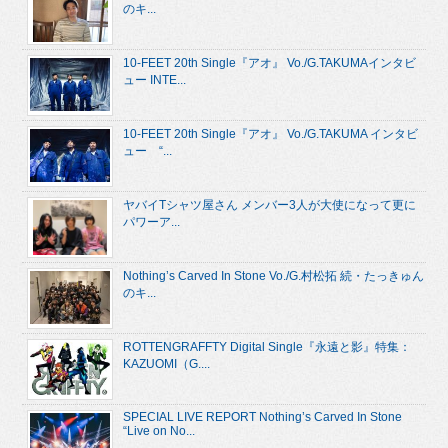
のキ...
10-FEET 20th Single『アオ』 Vo./G.TAKUMAインタビ
ュー INTE...
10-FEET 20th Single『アオ』 Vo./G.TAKUMA インタビ
ュー “...
ヤバイTシャツ屋さん メンバー3人が大使になって更に
パワーア...
Nothing’s Carved In Stone Vo./G.村松拓 続・たっきゅん
のキ...
ROTTENGRAFFTY Digital Single『永遠と影』特集：
KAZUOMI（G....
SPECIAL LIVE REPORT Nothing’s Carved In Stone
“Live on No...