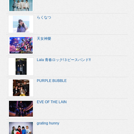
らくなつ
天女神樂
Lala 青春ロック!３ピースバンド!!
PURPLE BUBBLE
EVE OF THE LAIN
grating hunny