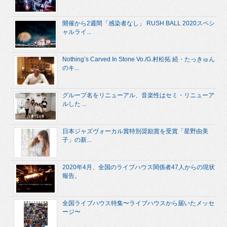
開催から2週間「感染者なし」 RUSH BALL 2020スペシ
ャルライ...
Nothing’s Carved In Stone Vo./G.村松拓 続・たっきゅん
のキ...
グループ名をリニューアル、音楽性はセミ・リニューア
ルした ...
日本ジャズヴォーカル賞特別奨励賞を受賞「星野由美
子」の新...
2020年4月、全国のライブハウス関係者47人からの現状
報告。
全国ライブハウス特集〜ライブハウスから届いたメッセ
ージ〜