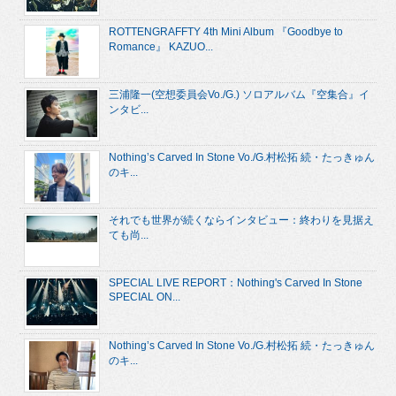
ROTTENGRAFFTY 4th Mini Album 『Goodbye to
Romance』 KAZUO...
三浦隆一(空想委員会Vo./G.) ソロアルバム『空集合』イ
ンタビ...
Nothing’s Carved In Stone Vo./G.村松拓 続・たっきゅん
のキ...
それでも世界が続くならインタビュー：終わりを見据え
ても尚...
SPECIAL LIVE REPORT：Nothing's Carved In Stone
SPECIAL ON...
Nothing’s Carved In Stone Vo./G.村松拓 続・たっきゅん
のキ...