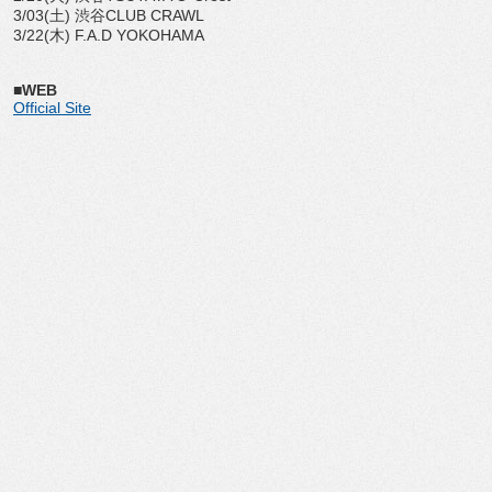
3/03(土) 渋谷CLUB CRAWL
3/22(木) F.A.D YOKOHAMA
■WEB
Official Site