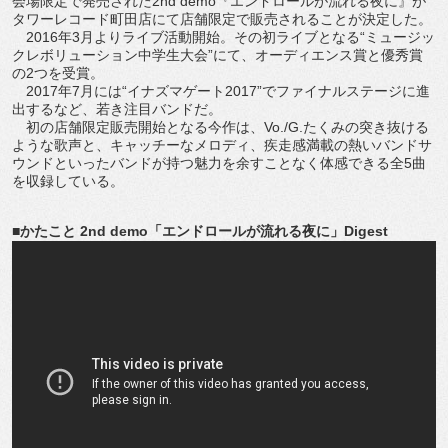
会場限定で発売された2nd demo『エンドロールが流れる夜に』が
タワーレコード町田店にて店舗限定で販売されることが決定した。
2016年3月よりライブ活動開始。その初ライブとなる“ミュージッ
クレボリューション中学生大会”にて、オーディエンス賞と優秀賞
の2つを受賞。
2017年7月には“イナズマゲート2017”でファイナルステージに進
出するなど、若き注目バンドだ。
初の店舗限定販売開始となる今作は、Vo./G.たくみの突き抜ける
ような歌声と、キャッチーなメロディ、疾走感満載の熱いバンドサ
ウンドといったバンドが持つ魅力を余すことなく体感できる全5曲
を収録している。
■かたこと 2nd demo「エンドロールが流れる夜に」Digest