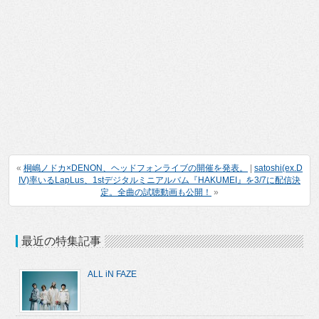
«
桐嶋ノドカ×DENON、ヘッドフォンライブの開催を発表。
|
satoshi(ex.D
IV)率いるLapLus、1stデジタルミニアルバム『HAKUMEI』を3/7に配信決
定。全曲の試聴動画も公開！
»
最近の特集記事
ALL iN FAZE