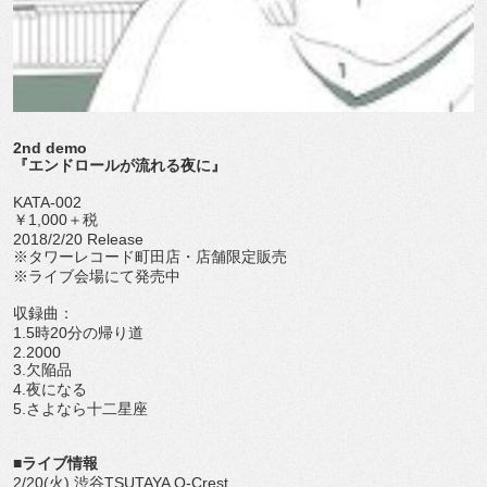
2nd demo
『エンドロールが流れる夜に』
KATA-002
￥1,000＋税
2018/2/20 Release
※タワーレコード町田店・店舗限定販売
※ライブ会場にて発売中
収録曲：
1.5時20分の帰り道
2.2000
3.欠陥品
4.夜になる
5.さよなら十二星座
■ライブ情報
2/20(火) 渋谷TSUTAYA O-Crest