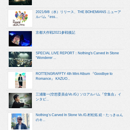
2021/9/8（水）リリース、THE BOHEMIANS ニューア
ルバム『ess...
京都大作戦2021参戦後記
SPECIAL LIVE REPORT：Nothing's Carved In Stone
“Wonderer ...
ROTTENGRAFFTY 4th Mini Album 『Goodbye to
Romance』 KAZUO...
三浦隆一(空想委員会Vo./G.) ソロアルバム『空集合』イ
ンタビ...
Nothing’s Carved In Stone Vo./G.村松拓 続・たっきゅん
のキ...