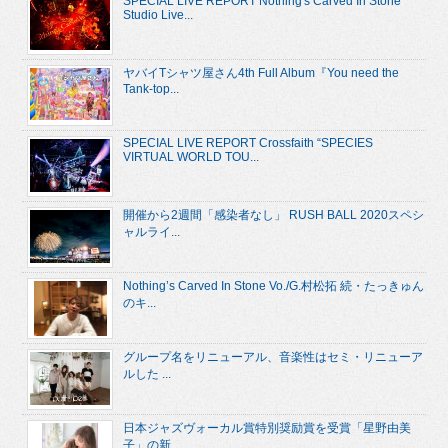
SPECIAL LIVE REPORT Nothing's Carved In Stone
Studio Live...
ヤバイTシャツ屋さん4th Full Album『You need the
Tank-top...
SPECIAL LIVE REPORT Crossfaith “SPECIES
VIRTUAL WORLD TOU...
開催から2週間「感染者なし」 RUSH BALL 2020スペシ
ャルライ...
Nothing’s Carved In Stone Vo./G.村松拓 続・たっきゅん
のキ...
グループ名をリニューアル、音楽性はセミ・リニューア
ルした ...
日本ジャズヴォーカル賞特別奨励賞を受賞「星野由美
子」の新...