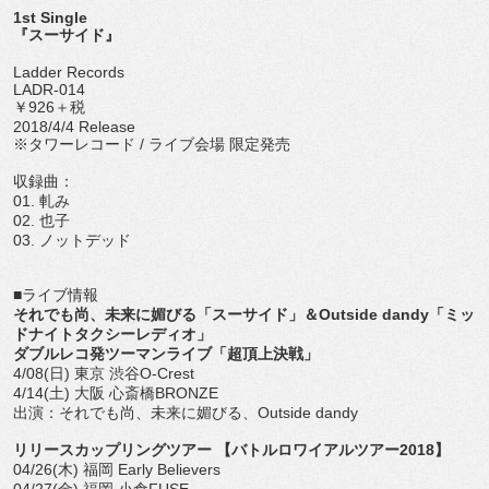
1st Single
『スーサイド』
Ladder Records
LADR-014
￥926＋税
2018/4/4 Release
※タワーレコード / ライブ会場 限定発売
収録曲：
01. 軋み
02. 也子
03. ノットデッド
■ライブ情報
それでも尚、未来に媚びる「スーサイド」＆Outside dandy「ミッ
ドナイトタクシーレディオ」
ダブルレコ発ツーマンライブ「超頂上決戦」
4/08(日) 東京 渋谷O-Crest
4/14(土) 大阪 心斎橋BRONZE
出演：それでも尚、未来に媚びる、Outside dandy
リリースカップリングツアー 【バトルロワイアルツアー2018】
04/26(木) 福岡 Early Believers
04/27(金) 福岡 小倉FUSE