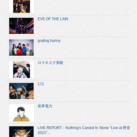
EVE OF THE LAIN
grating hunny
ロマネスク実験
171
世界電力
LIVE REPORT：Nothing's Carved In Stone “Live at 野音
2021”...