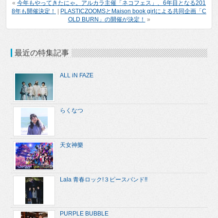
«
今年もやってきたにゃ。アルカラ主催「ネコフェス」、6年目となる201
8年も開催決定！
|
PLASTICZOOMSとMaison book girlによる共同企画「C
OLD BURN」の開催が決定！
»
最近の特集記事
ALL iN FAZE
らくなつ
天女神樂
Lala 青春ロック!３ピースバンド!!
PURPLE BUBBLE