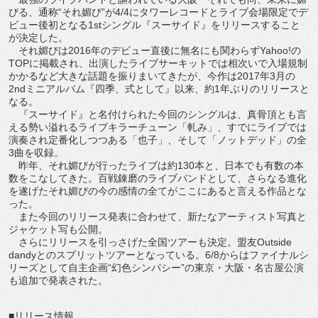
びる、通称“それ媚び”が4/4にタワーレコードとライブ会場限定でデ
ビュー後初となる1stシングル『スーサイド』をリリースすること
が決定した。
それ媚びは2016年のデビュー直後に無名にも関わらずYahoo!の
TOPに掲載され、出演したライブサーキットでは相次いで入場規制
かかるなど大きな話題を振りまいてきたが、今作は2017年3月の
2ndミニアルバム『四季、式として』以来、約1年ぶりのリリースと
なる。
『スーサイド』と名付けられた今回のシングルは、真骨頂とも言
える勢い溢れるライブキラーチューン「軋み」、すでにライブでは
演奏され定番化しつつある「也子」、そして「ノットデッド」の全
3曲を収録。
昨年、それ媚びが行ったライブは約130本と、日本でも有数の本
数をこなしてきた。百戦錬磨のライブバンドとして、さらなる進化
を遂げたそれ媚びの今の感情の全てがここにあると言える作品とな
った。
また今回のリリース発表に合わせて、新たなアーティスト写真と
ジャケット写も公開。
さらにリリースを引っさげた全国ツアーも決定。盟友Outside
dandyとのスプリットツアーとなっている。6/8からはファイナルシ
リーズとして自主企画“幻色シンパシー”の東京・大阪・名古屋公演
も追加で発表された。
■リリース情報