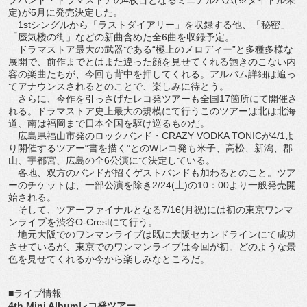
定)が5月に発売決定した。
1stシングルから「ラストダイアリー」を収録する他、「秘密」
「蜃気楼の街」などの新曲含めた全6曲を収録予定。
ドラマストア最大の武器である“極上のメロディー”と多種多様な
展開で、前作までとはまた違った顔を見せてくれる飽きのこない内
容の楽曲たちが、今回も背中を押してくれる。アルバム詳細は追っ
てアナウンスされるとのことで、楽しみに待とう。
さらに、今作を引っさげたレコ発ツアーも全国17箇所にて開催さ
れる。ドラマストア史上最大の規模にて行うこのツアーは北は北海
道、南は福岡まで日本全国を駆け巡るものだ。
広島県福山市発のロックバンド・CRAZY VODKA TONICが4/1よ
り開催するツアー“書を描く”とのWレコ発も米子、高松、新潟、郡
山、宇都宮、広島の全6公演にて決定している。
各地、双方のバンドが招くゲストバンドも加わるとのこと。ツア
ーのチケットは、一部公演を除き2/24(土)の10：00より一般発売開
始される。
そして、ツアーファイナルとなる7/16(月祝)には初の東京ワンマ
ンライブを渋谷O-Crestにて行う。
地元大阪でのワンマンライブは既に大阪セカンドラインにて成功
させているが、東京でのワンマンライブは今回が初。どのような景
色を見せてくれるか今から楽しみなところだ。
■ライブ情報
4th Mini Albumレコ発ツアー