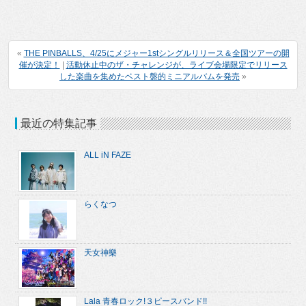
«
THE PINBALLS、4/25にメジャー1stシングルリリース＆全国ツアーの開
催が決定！
|
活動休止中のザ・チャレンジが、ライブ会場限定でリリース
した楽曲を集めたベスト盤的ミニアルバムを発売
»
最近の特集記事
ALL iN FAZE
らくなつ
天女神樂
Lala 青春ロック!３ピースバンド!!