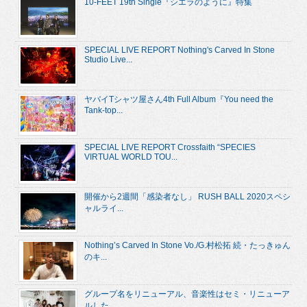
10-FEET 19th Single『シエラのように』特集
SPECIAL LIVE REPORT Nothing's Carved In Stone
Studio Live...
ヤバイTシャツ屋さん4th Full Album『You need the
Tank-top...
SPECIAL LIVE REPORT Crossfaith “SPECIES
VIRTUAL WORLD TOU...
開催から2週間「感染者なし」 RUSH BALL 2020スペシ
ャルライ...
Nothing’s Carved In Stone Vo./G.村松拓 続・たっきゅん
のキ...
グループ名をリニューアル、音楽性はセミ・リニューア
ルした ...