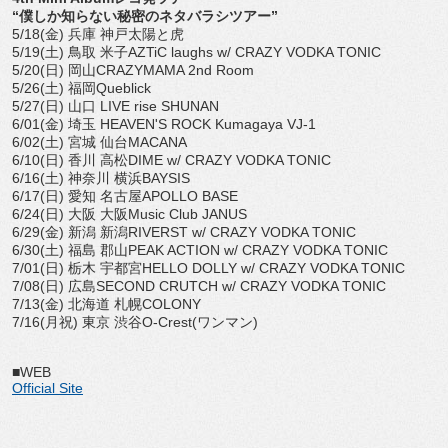
“僕しか知らない秘密のネタバラシツアー”
5/18(金) 兵庫 神戸太陽と虎
5/19(土) 鳥取 米子AZTiC laughs w/ CRAZY VODKA TONIC
5/20(日) 岡山CRAZYMAMA 2nd Room
5/26(土) 福岡Queblick
5/27(日) 山口 LIVE rise SHUNAN
6/01(金) 埼玉 HEAVEN'S ROCK Kumagaya VJ-1
6/02(土) 宮城 仙台MACANA
6/10(日) 香川 高松DIME w/ CRAZY VODKA TONIC
6/16(土) 神奈川 横浜BAYSIS
6/17(日) 愛知 名古屋APOLLO BASE
6/24(日) 大阪 大阪Music Club JANUS
6/29(金) 新潟 新潟RIVERST w/ CRAZY VODKA TONIC
6/30(土) 福島 郡山PEAK ACTION w/ CRAZY VODKA TONIC
7/01(日) 栃木 宇都宮HELLO DOLLY w/ CRAZY VODKA TONIC
7/08(日) 広島SECOND CRUTCH w/ CRAZY VODKA TONIC
7/13(金) 北海道 札幌COLONY
7/16(月祝) 東京 渋谷O-Crest(ワンマン)
■WEB
Official Site