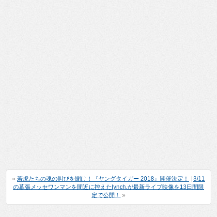
«
若虎たちの魂の叫びを聞け！『ヤングタイガー 2018』開催決定！
|
3/11
の幕張メッセワンマンを間近に控えたlynch.が最新ライブ映像を13日間限
定で公開！
»