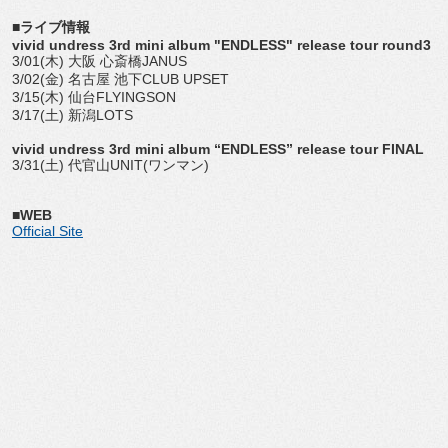
■ライブ情報
vivid undress 3rd mini album "ENDLESS" release tour round3
3/01(木) 大阪 心斎橋JANUS
3/02(金) 名古屋 池下CLUB UPSET
3/15(木) 仙台FLYINGSON
3/17(土) 新潟LOTS
vivid undress 3rd mini album “ENDLESS” release tour FINAL
3/31(土) 代官山UNIT(ワンマン)
■WEB
Official Site