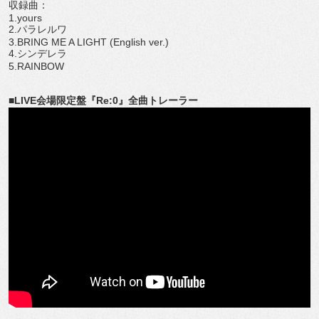
収録曲：
1.yours
2.パラレルワ
3.BRING ME A LIGHT (English ver.)
4.シンデレラ
5.RAINBOW
■LIVE会場限定盤『Re:0』全曲トレーラー