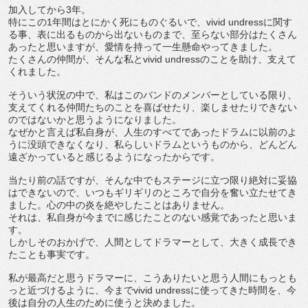
加入してから3年。
特にこの1年間はとにかく死にものぐるいで、vivid undressに関す
る事、表に出るものから出ないものまで、至らない部分はたくさん
あったと思いますが、愛情を持って一生懸命やってきました。
たくさんの仲間が、そんな私とvivid undressのことを助け、支えて
くれました。
そういう状況の中で、私はこのバンドのメンバーとしている限り、
支えてくれる仲間たちのことを喜ばせたり、楽しませたりできない
のではないかと思うようになりました。
なぜかと言えば私自身が、人生のすべてであったドラムに以前のよ
うに没頭できなくなり、私らしいドラムというものから、どんどん
遠ざかっていると感じるようになったからです。
当たり前の話ですが、そんな中でもステージに立つ限り絶対に妥協
はできないので、いつもギリギリのところで自分を奮い立たせてき
ました。心の中の炎を絶やしたことはありません。
それは、私自身が今までに感じたことのない感覚であったと思いま
す。
しかしそのおかげで、人間としてドラマーとして、大きく成長でき
たことも事実です。
私が最高だと思うドラマーに、こうありたいと思う人間にもっとも
っと近づけるように、今までvivid undressに使ってきた時間を、今
後は自分の人生のために使うと決めました。