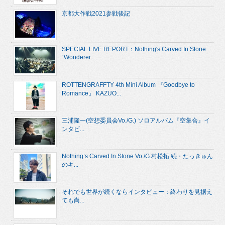
京都大作戦2021参戦後記
SPECIAL LIVE REPORT：Nothing's Carved In Stone
“Wonderer ...
ROTTENGRAFFTY 4th Mini Album 『Goodbye to
Romance』 KAZUO...
三浦隆一(空想委員会Vo./G.) ソロアルバム『空集合』イ
ンタビ...
Nothing’s Carved In Stone Vo./G.村松拓 続・たっきゅん
のキ...
それでも世界が続くならインタビュー：終わりを見据え
ても尚...