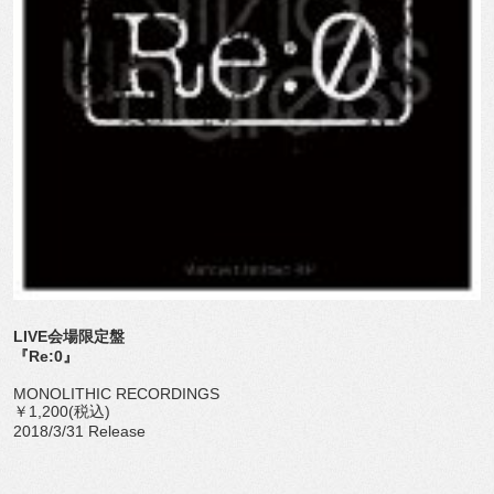
LIVE会場限定盤
『Re:0』
MONOLITHIC RECORDINGS
￥1,200(税込)
2018/3/31 Release