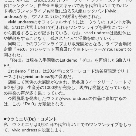
位にランクイン、自主企画最大キャパである代官山UNITでのバン
ド初のワンマンライブも間近に迫る5人組ロックバンドvivid
undressから、ウツミエリ(Dr.)の脱退が発表された。
vivid undressのオフィシャルサイトには、ウツミのコメントが掲
載。3/31に代官山UNITで行われるワンマンライブを最後にバンド
から脱退することが記されている。なお、vivid undressは活動休止
や解散をすることなく、残された4人で活動を続けていく。
同時に、そのワンマンライブより販売開始となる、ライブ会場限
定盤『Re:0』のジャケット写真及び全曲トレーラーがYouTubeで公
開された。
『Re:0』は現在入手困難の1st demo『ゼロ』を再録した5曲入り
EP。
1st demo『ゼロ』は2014年にタワーレコード渋谷店限定でリリ
ースされたvivid undress初の音源だ。
店頭にて異例の大展開がなされ、渋谷店ウイークリーチャートで
6位を記録、生産分の1000枚が完売し、現在は廃盤となっているた
め再発の声が多く集まっていた。
今回脱退を発表したウツミがvivid undressの作品に参加するの
は、この『Re:0』が最後となる。
■ウツミエリ(Dr.)・コメント
私、ウツミエリは3月31日の代官山UNITでのワンマンライブをもっ
て、vivid undressを脱退します。