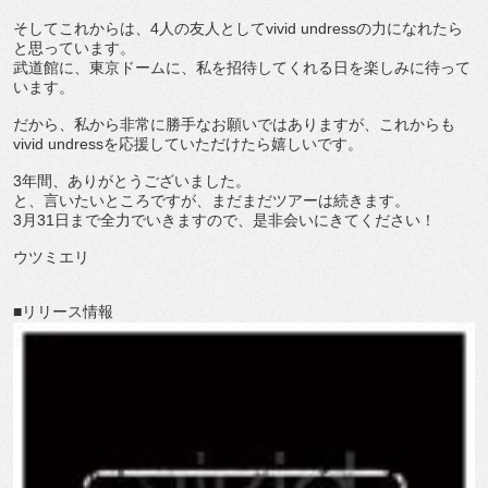
そしてこれからは、4人の友人としてvivid undressの力になれたら
と思っています。
武道館に、東京ドームに、私を招待してくれる日を楽しみに待って
います。
だから、私から非常に勝手なお願いではありますが、これからも
vivid undressを応援していただけたら嬉しいです。
3年間、ありがとうございました。
と、言いたいところですが、まだまだツアーは続きます。
3月31日まで全力でいきますので、是非会いにきてください！
ウツミエリ
■リリース情報