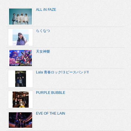
ALL iN FAZE
らくなつ
天女神樂
Lala 青春ロック!３ピースバンド!!
PURPLE BUBBLE
EVE OF THE LAIN