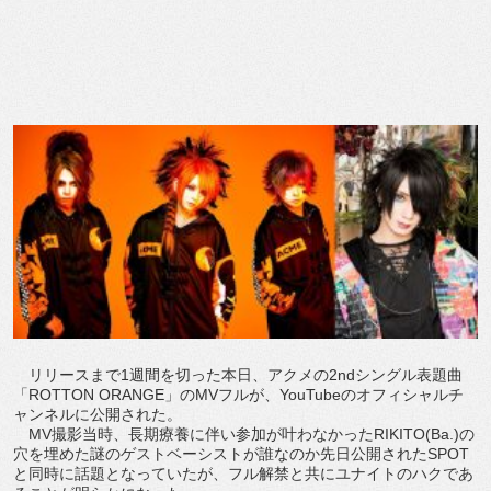
リリースまで1週間を切った本日、アクメの2ndシングル表題曲
「ROTTON ORANGE」のMVフルが、YouTubeのオフィシャルチ
ャンネルに公開された。
MV撮影当時、長期療養に伴い参加が叶わなかったRIKITO(Ba.)の
穴を埋めた謎のゲストベーシストが誰なのか先日公開されたSPOT
と同時に話題となっていたが、フル解禁と共にユナイトのハクであ