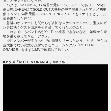
ることが明らかになった。
ハクは、Vo.CHISA、G.将吾の元レーベルメイトであり、1/26に
高田馬場AREAにてSOLD OUTの熱狂の中で開催されたアクメ初主
催イベント“学艷天極-GAKUEN TENGOKU-”でもユナイトとして共
演を果たした仲だ。
急遽のオファーにも関わらず多忙なスケジュールの中、盟友のピ
ンチに快くゲスト出演を引き受けてくれたとのこと。
これまでにもバンド名がYouTube検索できないなど、始動から逆
境を乗り越えてきた、アクメ。
今回メンバーが不在の中での新譜リリースということで、彼らの
並大抵でない決意が想像できるニューシングル『ROTTEN
ORANGE』をまずはMVで体感して欲しい。
■アクメ「ROTTEN ORANGE」MVフル