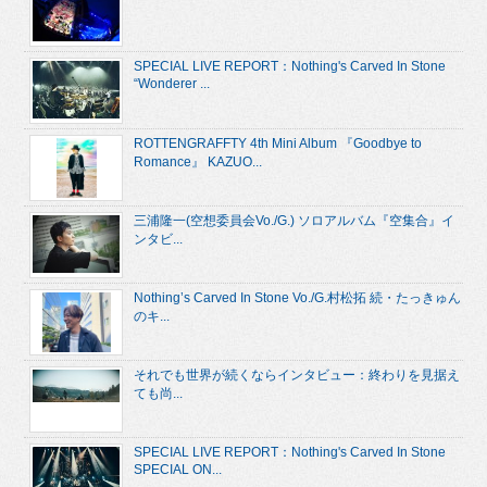
SPECIAL LIVE REPORT：Nothing's Carved In Stone
“Wonderer ...
ROTTENGRAFFTY 4th Mini Album 『Goodbye to
Romance』 KAZUO...
三浦隆一(空想委員会Vo./G.) ソロアルバム『空集合』イ
ンタビ...
Nothing’s Carved In Stone Vo./G.村松拓 続・たっきゅん
のキ...
それでも世界が続くならインタビュー：終わりを見据え
ても尚...
SPECIAL LIVE REPORT：Nothing's Carved In Stone
SPECIAL ON...