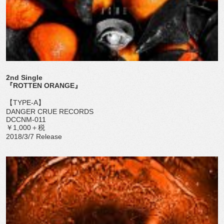
2nd Single
『ROTTEN ORANGE』
【TYPE-A】
DANGER CRUE RECORDS
DCCNM-011
￥1,000＋税
2018/3/7 Release