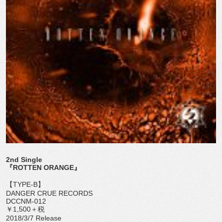
2nd Single
『ROTTEN ORANGE』
【TYPE-B】
DANGER CRUE RECORDS
DCCNM-012
￥1,500＋税
2018/3/7 Release