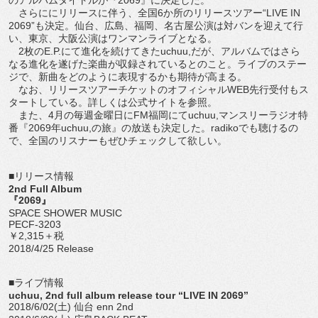
さらににリリースに伴う、全国6か所のリリースツアー“LIVE IN
2069”も決定。仙台、広島、福岡、名古屋公演は対バンを迎えて行
い、東京、大阪公演はワンマンライブとなる。
2枚のE.P.にて進化を続けてきたuchuu,だが、アルバムではさら
なる進化を遂げた楽曲が収録されているとのこと。ライブのステー
ジで、新曲をどのように表現するかも期待が高まる。
なお、リリースツアーチケットのオフィシャルWEB先行受付もス
タートしている。詳しくは公式サイトを参照。
また、4月の毎週金曜日にFM福岡にてuchuu,マンスリーラジオ特
番『2069年uchuu,の旅』の放送も決定した。radikoでも聴けるの
で、全国のリスナーもぜひチェックして欲しい。
■リリース情報
2nd Full Album
『2069』
SPACE SHOWER MUSIC
PECF-3203
￥2,315＋税
2018/4/25 Release
■ライブ情報
uchuu, 2nd full album release tour “LIVE IN 2069”
2018/6/02(土) 仙台 enn 2nd