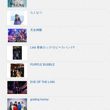
らくなつ
天女神樂
Lala 青春ロック!３ピースバンド!!
PURPLE BUBBLE
EVE OF THE LAIN
grating hunny