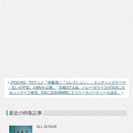
«
JYOCHO、TVアニメ「伊藤潤二『コレクション』」エンディングテーマ
「互いの宇宙」のMVを公開。
|
京都の7人組、バレーボウイズが3/14にカ
セットテープ発売。5月に渋谷WWWにてリリースパーティーも決定。
»
最近の特集記事
ALL iN FAZE