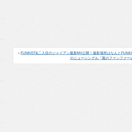
«
FUNKIST&‪二人目のジャイアン‬最新MV公開！撮影場所はなんとFUNK
のニューシングル『風のファンファー