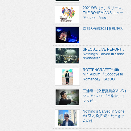
2021/9/8（水）リリース、
THE BOHEMIANS ニュー
アルバム『ess...
京都大作戦2021参戦後記
SPECIAL LIVE REPORT：
Nothing's Carved In Stone
“Wonderer ...
ROTTENGRAFFTY 4th
Mini Album 『Goodbye to
Romance』 KAZUO...
三浦隆一(空想委員会Vo./G.)
ソロアルバム『空集合』イ
ンタビ...
Nothing’s Carved In Stone
Vo./G.村松拓 続・たっきゅ
んのキ...