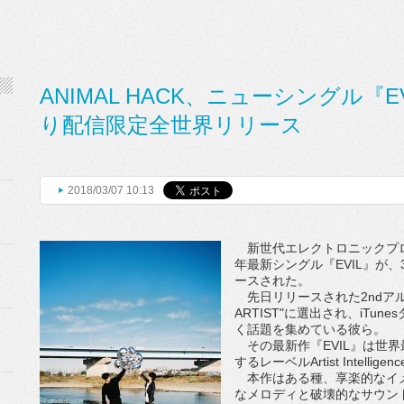
ANIMAL HACK、ニューシングル『
り配信限定全世界リリース
2018/03/07 10:13
新世代エレクトロニックプロデュ
年最新シングル『EVIL』が
ースされた。
先日リリースされた2ndアルバム『
ARTIST"に選出され、iT
く話題を集めている彼ら。
その最新作『EVIL』は世界最
するレーベルArtist Intelli
本作はある種、享楽的なイメ
なメロディと破壊的なサウン