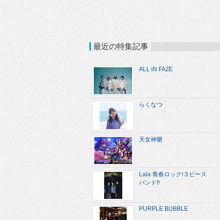
最近の特集記事
ALL iN FAZE
らくなつ
天女神樂
Lala 青春ロック!３ピース
バンド!!
PURPLE BUBBLE