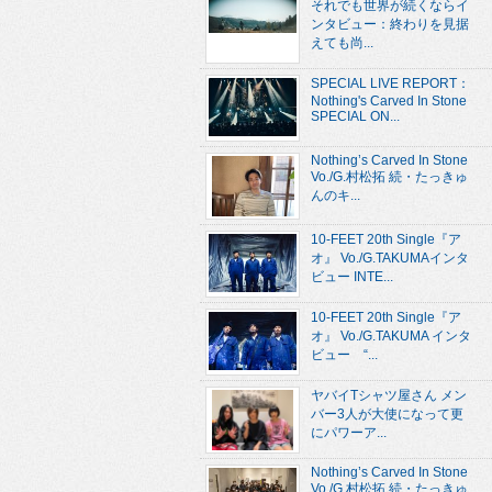
それでも世界が続くならイ
ンタビュー：終わりを見据
えても尚...
SPECIAL LIVE REPORT：
Nothing's Carved In Stone
SPECIAL ON...
Nothing’s Carved In Stone
Vo./G.村松拓 続・たっきゅ
んのキ...
10-FEET 20th Single『ア
オ』 Vo./G.TAKUMAインタ
ビュー INTE...
10-FEET 20th Single『ア
オ』 Vo./G.TAKUMA インタ
ビュー “...
ヤバイTシャツ屋さん メン
バー3人が大使になって更
にパワーア...
Nothing’s Carved In Stone
Vo./G.村松拓 続・たっきゅ