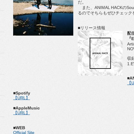
だ。
また、ANIMAL HACKのSo
るのでそちらもぜひチェック
■リリース情報
配
『E
Art
NO
収
1.E
■A
【U
■Spotify
【URL】
■AppleMusic
【URL】
■WEB
Official Site