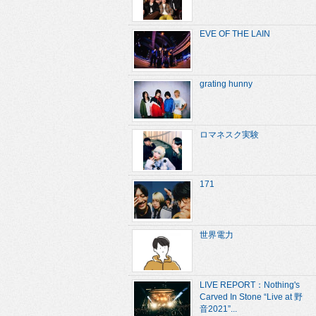
EVE OF THE LAIN
grating hunny
ロマネスク実験
171
世界電力
LIVE REPORT：Nothing's
Carved In Stone “Live at 野
音2021”...