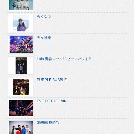
らくなつ
天女神樂
Lala 青春ロック!３ピースバンド!!
PURPLE BUBBLE
EVE OF THE LAIN
grating hunny