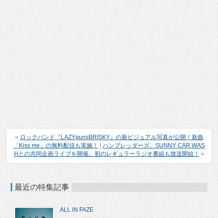
«
ロックバンド『LAZYgunsBRISKY』の新ビジュアル写真が公開！新曲
「Kiss me」の無料配信も実施！
|
ハンブレッダーズ、SUNNY CAR WAS
Hとの共同企画ライブを開催。初のレギュラーラジオ番組も放送開始！
»
最近の特集記事
ALL iN FAZE