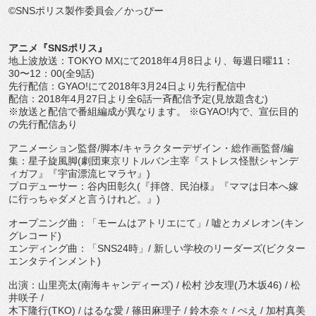
©SNSポリス製作委員会／かっぴー
アニメ『SNSポリス』
地上波放送：TOKYO MXにて2018年4月8日より、毎週日曜11：
30〜12：00(全9話)
先行配信：GYAO!にて2018年3月24日より先行配信中
配信：2018年4月27日より全6話一斉配信予定(見放題含む)
※放送と配信で番組編成が異なります。 ※GYAO!内で、宣伝目的
の先行配信あり
アニメーション監督/脚本/キャラクターデザイン・総作画監督/編
集：星子旋風脚(劇団東京リトルバン主宰『ストレス怪獣シャンデ
ィガフ』『宇宙漂流ヒマラヤ』)
プロデューサー：谷内田彰久(『拝啓、民泊様』『ママは日本へ嫁
に行っちゃダメと言うけれど。』)
オープニング曲：「モームはアトリエにて」/ 嘘とカメレオン(キン
グレコード)
エンディング曲：「SNS24時」/ 新しい学校のリーダーズ(ビクター
エンタテインメント)
出演：山里亮太(南海キャンディーズ) / 松村 沙友理(乃木坂46) / 松
井咲子 /
木下隆行(TKO) / はるな愛 / 篠田麻理子 / 鈴木奈々 / ぺえ / 加村真美