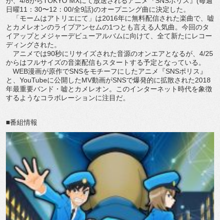
が、4/8からTOKYO MXにて放送されるアニメ『SNSポリス』(毎週
日曜11：30〜12：00/全9話)のオープニング曲に決定した。
「モームはアトリエにて」は2016年に無料配信された楽曲で、嘘
とカメレオンのライブアンセムの1つとも言える人気曲。今回のタ
イアップとメジャーデビューアルバムに向けて、全て新たにレコー
ディングされた。
アニメでは90秒にリサイズされた音源のオンエアとなるが、4/25
からはフルサイズの音楽配信もスタートする予定となっている。
WEB漫画が原作でSNSをモチーフにしたアニメ『SNSポリス』
と、YouTubeに公開したMV動画がSNSで爆発的に拡散された2018
年最重要バンド・嘘とカメレオン。このインターネット時代を象徴
するようなコラボレーションに注目だ。
■番組情報