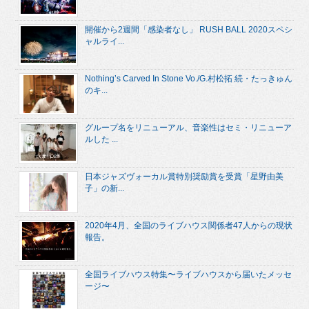
開催から2週間「感染者なし」 RUSH BALL 2020スペシ
ャルライ...
Nothing’s Carved In Stone Vo./G.村松拓 続・たっきゅん
のキ...
グループ名をリニューアル、音楽性はセミ・リニューア
ルした ...
日本ジャズヴォーカル賞特別奨励賞を受賞「星野由美
子」の新...
2020年4月、全国のライブハウス関係者47人からの現状
報告。
全国ライブハウス特集〜ライブハウスから届いたメッセ
ージ〜