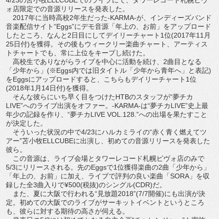
ォ店限定での音源リリースを発表した。
2017年に当時高校2年生だった-KARMA-が、インディーズバンド
音楽配信サイト“Eggs”にデモ音源「年上の、お前」をアップロード
したところ、なんと2日目にしてデイリーチャート1位(2017年11月
25日付)を獲得。その後もウィークリー楽曲チャート、アーティス
トチャートでも、常に上位をキープし続けた。
高校生でありながらライブを中心に活動を続け、2曲目となる
「少年から」(※Eggs内では旧タイトル「少年から青年へ」と表記)
をEggsにアップロードすると、こちらもデイリーチャート1位
(2018年1月14日付)を獲得。
そんな彼らにいち早く目をつけたHTBのスタッフが“夢チカ
LIVE”へのライブ出演をオファー。-KARMA-は“夢チカLIVE”史上最
年少の記録を作り、“夢チカLIVE VOL.128.”への出場を果たすこと
が決定した。
そういった状況の中で4/23にハルカミライの“赤く青く燃えてツ
アー”苫小牧ELLCUBEに出演し、初めての音源リリースを発表した
彼ら。
この音源は、ライブ会場とタワーレコード札幌ピヴォ店のみで
5/3にリリースされる。先のEggsで1位獲得楽曲の2曲「少年から」
「年上の、お前」に加え、ライブで評判の良い楽曲「SORA」を収
録した全3曲入りで¥500(税抜)のシングル(CDR)だ。
また、夏に大阪で行われる“見放題2018”(7/7開催)にも出演が決
定。初めての大阪でのライブがサーキットイベントというところ
も、彼らに対する期待の高さが伺える。