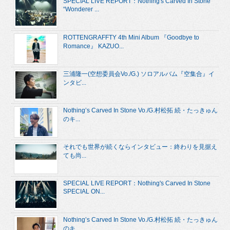
SPECIAL LIVE REPORT：Nothing's Carved In Stone
“Wonderer ...
ROTTENGRAFFTY 4th Mini Album 『Goodbye to
Romance』 KAZUO...
三浦隆一(空想委員会Vo./G.) ソロアルバム『空集合』イ
ンタビ...
Nothing’s Carved In Stone Vo./G.村松拓 続・たっきゅん
のキ...
それでも世界が続くならインタビュー：終わりを見据え
ても尚...
SPECIAL LIVE REPORT：Nothing's Carved In Stone
SPECIAL ON...
Nothing’s Carved In Stone Vo./G.村松拓 続・たっきゅん
のキ...