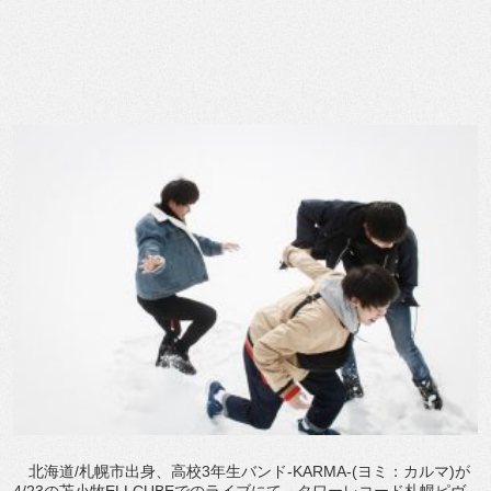
北海道/札幌市出身、高校3年生バンド-KARMA-(ヨミ：カルマ)が
4/23の苫小牧ELLCUBEでのライブにて、タワーレコード札幌ピヴ