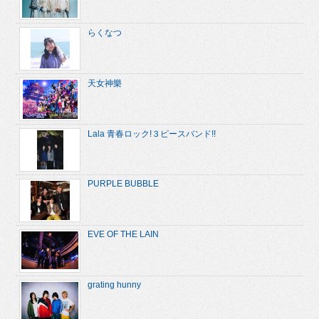
らくなつ
天女神樂
Lala 青春ロック!３ピースバンド!!
PURPLE BUBBLE
EVE OF THE LAIN
grating hunny