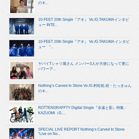
のキ...
10-FEET 20th Single『アオ』 Vo./G.TAKUMAインタビ
ュー INTE...
10-FEET 20th Single『アオ』 Vo./G.TAKUMA インタビ
ュー “...
ヤバイTシャツ屋さん メンバー3人が大使になって更に
パワーア...
Nothing’s Carved In Stone Vo./G.村松拓 続・たっきゅん
のキ...
ROTTENGRAFFTY Digital Single『永遠と影』特集：
KAZUOMI（G....
SPECIAL LIVE REPORT Nothing’s Carved In Stone
“Live on No...