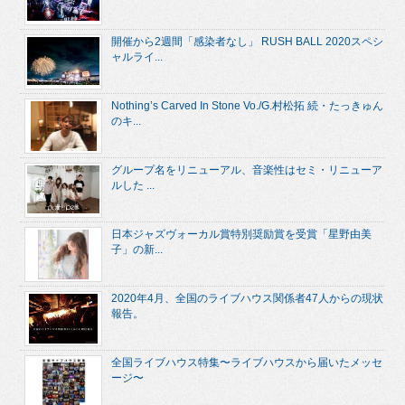
開催から2週間「感染者なし」 RUSH BALL 2020スペシ
ャルライ...
Nothing’s Carved In Stone Vo./G.村松拓 続・たっきゅん
のキ...
グループ名をリニューアル、音楽性はセミ・リニューア
ルした ...
日本ジャズヴォーカル賞特別奨励賞を受賞「星野由美
子」の新...
2020年4月、全国のライブハウス関係者47人からの現状
報告。
全国ライブハウス特集〜ライブハウスから届いたメッセ
ージ〜