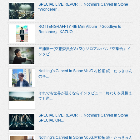
SPECIAL LIVE REPORT：Nothing's Carved In Stone
“Wonderer ...
ROTTENGRAFFTY 4th Mini Album 『Goodbye to
Romance』 KAZUO...
三浦隆一(空想委員会Vo./G.) ソロアルバム『空集合』イ
ンタビ...
Nothing’s Carved In Stone Vo./G.村松拓 続・たっきゅん
のキ...
それでも世界が続くならインタビュー：終わりを見据え
ても尚...
SPECIAL LIVE REPORT：Nothing's Carved In Stone
SPECIAL ON...
Nothing’s Carved In Stone Vo./G.村松拓 続・たっきゅん