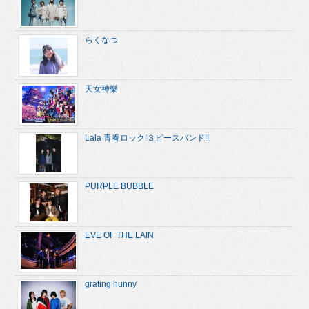
らくなつ
天女神樂
Lala 青春ロック!３ピースバンド!!
PURPLE BUBBLE
EVE OF THE LAIN
grating hunny