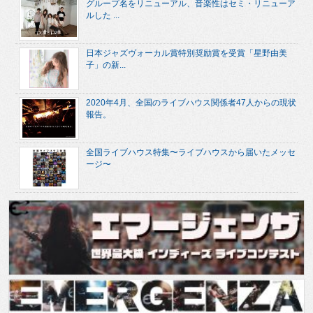
グループ名をリニューアル、音楽性はセミ・リニューア
ルした ...
日本ジャズヴォーカル賞特別奨励賞を受賞「星野由美
子」の新...
2020年4月、全国のライブハウス関係者47人からの現状
報告。
全国ライブハウス特集〜ライブハウスから届いたメッセ
ージ〜