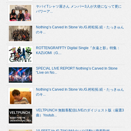
ヤバイTシャツ屋さん メンバー3人が大使になって更に
パワーア...
Nothing’s Carved In Stone Vo./G.村松拓 続・たっきゅん
のキ...
ROTTENGRAFFTY Digital Single『永遠と影』特集：
KAZUOMI（G....
SPECIAL LIVE REPORT Nothing’s Carved In Stone
“Live on No...
Nothing’s Carved In Stone Vo./G.村松拓 続・たっきゅん
のキ...
VELTPUNCH 無観客配信LIVEのダイジェスト版（厳選3
曲）Youtub...