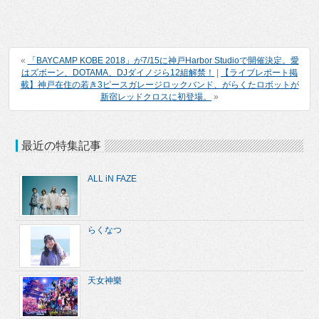
«
「BAYCAMP KOBE 2018」が7/15に神戸Harbor Studioで開催決定。愛
はズボーン、DOTAMA、DJダイノジら12組解禁！
|
【ライブレポート掲
載】神戸在住の若き3ピースガレージロックバンド、がらくたロボットが
新宿レッドクロスに初登場。
»
最近の特集記事
ALL iN FAZE
らくなつ
天女神樂