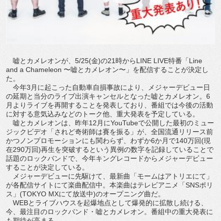
嘘とカメレオンが、5/25(金)の21時からLINE LIVE特番「Line
and a Chameleon 〜嘘とカメレオン〜」を配信することが決定し
た。
今年3月に起こった自動車自損事故により、メジャーデビュー日
の延期と当分のライブ出演キャンセルとなった嘘とカメレオン。6
月よりライブを再開することを発表しており、番組では今後の活動
に対する意気込みなどのトーク他、重大発表を予定している。
嘘とカメレオンは、昨年12月にYouTubeで公開した最初のミュー
ジックビデオ「されど奇術師は賽を振る」が、全国流通リリース前
かつノンプロモーションにも関わらず、わずか6か月で140万回(現
在290万回)再生を突破するという異例の数字を記録していることで
話題のロックバンドで、今年キングレコードからメジャーデビュー
することが決定している。
メジャーデビューに先駆けて、最新曲「モームはアトリエにて」
が各配信サイトにて楽曲配信中。本楽曲はテレビアニメ「SNSポリ
ス」(TOKYO MXにて放送中)のオープニング曲だ。
WEBとライブハウスを起爆地点として爆発的に拡散し続ける、
今、最注目のロックバンド・嘘とカメレオン。番組中の重大発表に
も期待が高まる。