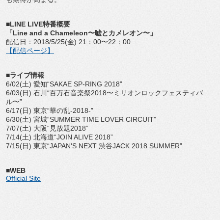
■LINE LIVE特番概要
「Line and a Chameleon〜嘘とカメレオン〜」
配信日：2018/5/25(金) 21：00〜22：00
【配信ページ】
■ライブ情報
6/02(土) 愛知“SAKAE SP-RING 2018”
6/03(日) 石川“百万石音楽祭2018〜ミリオンロックフェスティバ
ル〜”
6/17(日) 東京“華の乱-2018-”
6/30(土) 宮城“SUMMER TIME LOVER CIRCUIT”
7/07(土) 大阪“見放題2018”
7/14(土) 北海道“JOIN ALIVE 2018”
7/15(日) 東京“JAPAN'S NEXT 渋谷JACK 2018 SUMMER”
■WEB
Official Site