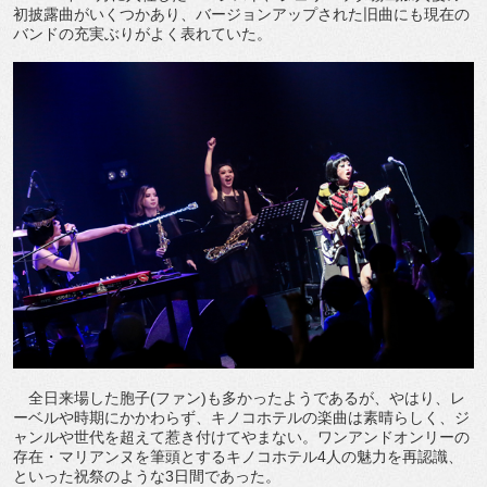
初披露曲がいくつかあり、バージョンアップされた旧曲にも現在の
バンドの充実ぶりがよく表れていた。
全日来場した胞子(ファン)も多かったようであるが、やはり、レ
ーベルや時期にかかわらず、キノコホテルの楽曲は素晴らしく、ジ
ャンルや世代を超えて惹き付けてやまない。ワンアンドオンリーの
存在・マリアンヌを筆頭とするキノコホテル4人の魅力を再認識、
といった祝祭のような3日間であった。