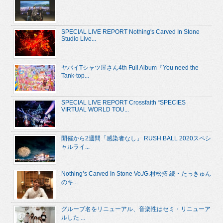
SPECIAL LIVE REPORT Nothing's Carved In Stone
Studio Live...
ヤバイTシャツ屋さん4th Full Album『You need the
Tank-top...
SPECIAL LIVE REPORT Crossfaith “SPECIES
VIRTUAL WORLD TOU...
開催から2週間「感染者なし」 RUSH BALL 2020スペシ
ャルライ...
Nothing’s Carved In Stone Vo./G.村松拓 続・たっきゅん
のキ...
グループ名をリニューアル、音楽性はセミ・リニューア
ルした ...