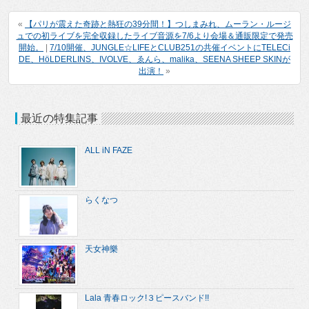
«
【パリが震えた奇跡と熱狂の39分間！】つしまみれ、ムーラン・ルージ
ュでの初ライブを完全収録したライブ音源を7/6より会場＆通販限定で発売
開始。
|
7/10開催、JUNGLE☆LIFEとCLUB251の共催イベントにTELECi
DE、HöLDERLINS、IVOLVE、ゑんら、malika、SEENA SHEEP SKINが
出演！
»
最近の特集記事
ALL iN FAZE
らくなつ
天女神樂
Lala 青春ロック!３ピースバンド!!