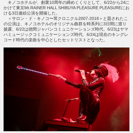
キノコホテルが、創業10周年の締めくくりとして、6/22から24に
かけて東京Mt.RAINER HALL SHIBUYA PLEASURE PLEASUREにお
ける3日連続公演を開催した。
＜サロン・ド・キノコ〜茸クロニクル2007-2018＞と題されたこ
の公演は、キノコホテルのオリジナル曲群を時系列に3日間に渡り
披露、6/22は徳間ジャパンコミュニケーションズ時代、6/23はヤマ
ハミュージックコミュニケーションズ時代、6/24は現在のキングレ
コード時代の楽曲を中心としたセットリストとなった。