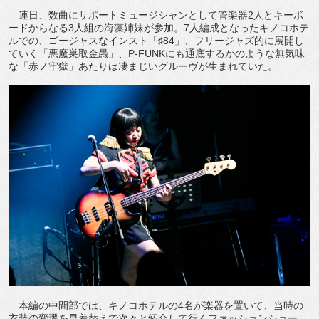
連日、数曲にサポートミュージシャンとして管楽器2人とキーボ
ードからなる3人組の海藻姉妹が参加。7人編成となったキノコホテ
ルでの、ゴージャスなインスト「♯84」、フリージャズ的に展開し
ていく「悪魔巣取金愚」、P-FUNKにも通底するかのような無気味
な「赤ノ牢獄」あたりは凄まじいグルーヴが生まれていた。
本編の中間部では、キノコホテルの4名が楽器を置いて、当時の
衣装の変遷を早着替えで次々と紹介して行くファッションショー