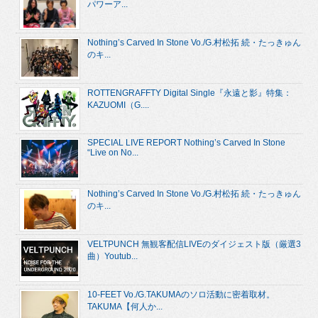
パワーア...
Nothing’s Carved In Stone Vo./G.村松拓 続・たっきゅん
のキ...
ROTTENGRAFFTY Digital Single『永遠と影』特集：
KAZUOMI（G....
SPECIAL LIVE REPORT Nothing’s Carved In Stone
“Live on No...
Nothing’s Carved In Stone Vo./G.村松拓 続・たっきゅん
のキ...
VELTPUNCH 無観客配信LIVEのダイジェスト版（厳選3
曲）Youtub...
10-FEET Vo./G.TAKUMAのソロ活動に密着取材。
TAKUMA【何人か...