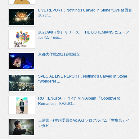
LIVE REPORT：Nothing's Carved In Stone “Live at 野音
2021”...
2021/9/8（水）リリース、THE BOHEMIANS ニューア
ルバム『ess...
京都大作戦2021参戦後記
SPECIAL LIVE REPORT：Nothing's Carved In Stone
“Wonderer ...
ROTTENGRAFFTY 4th Mini Album 『Goodbye to
Romance』 KAZUO...
三浦隆一(空想委員会Vo./G.) ソロアルバム『空集合』イ
ンタビ...