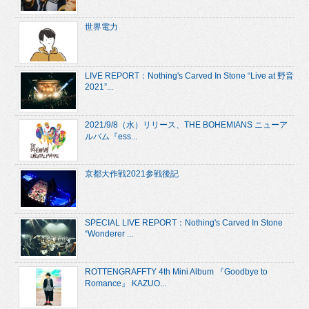
世界電力
LIVE REPORT：Nothing's Carved In Stone “Live at 野音
2021”...
2021/9/8（水）リリース、THE BOHEMIANS ニューア
ルバム『ess...
京都大作戦2021参戦後記
SPECIAL LIVE REPORT：Nothing's Carved In Stone
“Wonderer ...
ROTTENGRAFFTY 4th Mini Album 『Goodbye to
Romance』 KAZUO...