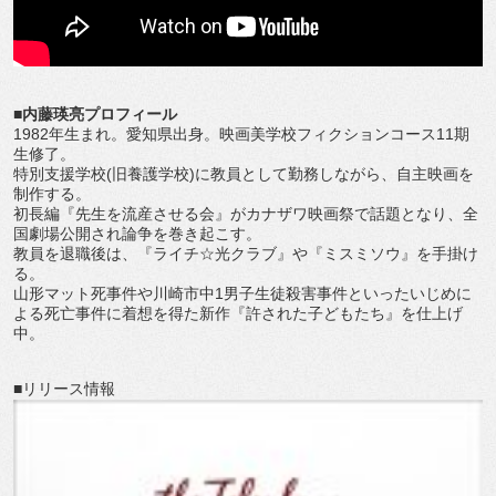
■内藤瑛亮プロフィール
1982年生まれ。愛知県出身。映画美学校フィクションコース11期
生修了。
特別支援学校(旧養護学校)に教員として勤務しながら、自主映画を
制作する。
初長編『先生を流産させる会』がカナザワ映画祭で話題となり、全
国劇場公開され論争を巻き起こす。
教員を退職後は、『ライチ☆光クラブ』や『ミスミソウ』を手掛け
る。
山形マット死事件や川崎市中1男子生徒殺害事件といったいじめに
よる死亡事件に着想を得た新作『許された子どもたち』を仕上げ
中。
■リリース情報