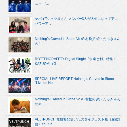
ュー “...
ヤバイTシャツ屋さん メンバー3人が大使になって更に
パワーア...
Nothing’s Carved In Stone Vo./G.村松拓 続・たっきゅん
のキ...
ROTTENGRAFFTY Digital Single『永遠と影』特集：
KAZUOMI（G....
SPECIAL LIVE REPORT Nothing’s Carved In Stone
“Live on No...
Nothing’s Carved In Stone Vo./G.村松拓 続・たっきゅん
のキ...
VELTPUNCH 無観客配信LIVEのダイジェスト版（厳選3
曲）Youtub...