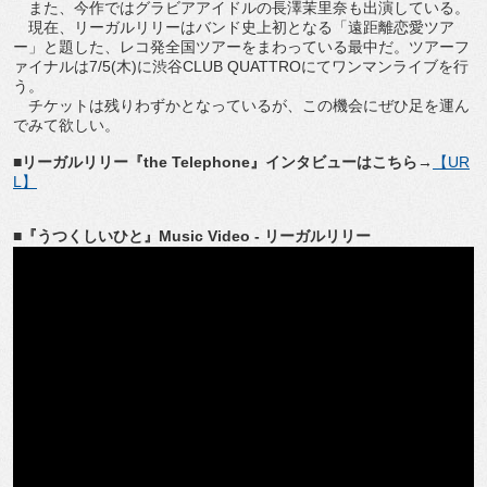
また、今作ではグラビアアイドルの長澤茉里奈も出演している。
現在、リーガルリリーはバンド史上初となる「遠距離恋愛ツア
ー」と題した、レコ発全国ツアーをまわっている最中だ。ツアーフ
ァイナルは7/5(木)に渋谷CLUB QUATTROにてワンマンライブを行
う。
チケットは残りわずかとなっているが、この機会にぜひ足を運ん
でみて欲しい。
■リーガルリリー『the Telephone』インタビューはこちら→
【UR
L】
■『うつくしいひと』Music Video - リーガルリリー