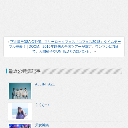
«
下北沢MOSAiC主催、フリーロックフェス「白フェス2018」タイムテー
ブル発表！
|
DOOM、2016年以来の全国ツアーが決定。ワンマンに加え
て、人間椅子やUNITEDとの対バンも。
»
最近の特集記事
ALL iN FAZE
らくなつ
天女神樂