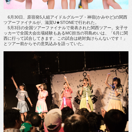
6月30日、原宿発5人組アイドルグループ・神宿(かみやど)の関西
ツアーファイナルが、滋賀U★STONEで行われた。
5月3日の全国ツアーファイナルで発表された関西ツアー。女子サ
ッカーで全国大会出場経験もあるMC担当の羽島めいは、「6月に関
西に行って試合してきます。この試合は絶対負けらんないです！」
とツアー前からその意気込みを語っていた。