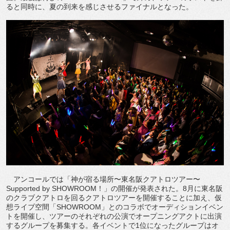
ると同時に、夏の到来を感じさせるファイナルとなった。
アンコールでは「神が宿る場所〜東名阪クアトロツアー〜
Supported by SHOWROOM！」の開催が発表された。8月に東名阪
のクラブクアトロを回るクアトロツアーを開催することに加え、仮
想ライブ空間「SHOWROOM」とのコラボでオーディションイベン
トを開催し、ツアーのそれぞれの公演でオープニングアクトに出演
するグループを募集する。各イベントで1位になったグループはオ