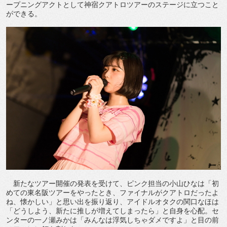
ープニングアクトとして神宿クアトロツアーのステージに立つこと
ができる。
新たなツアー開催の発表を受けて、ピンク担当の小山ひなは「初
めての東名阪ツアーをやったとき、ファイナルがクアトロだったよ
ね、懐かしい」と思い出を振り返り、アイドルオタクの関口なほは
「どうしよう、新たに推しが増えてしまったら」と自身を心配。セ
ンターの一ノ瀬みかは「みんなは浮気しちゃダメですよ」と目の前