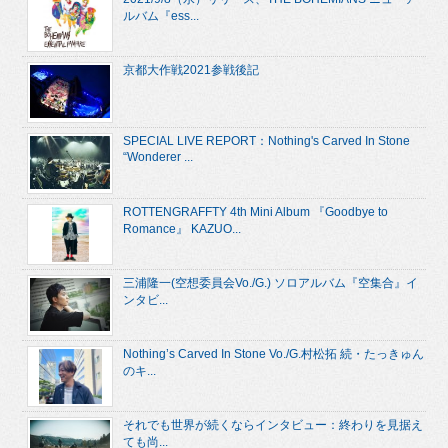
ルバム『ess...
京都大作戦2021参戦後記
SPECIAL LIVE REPORT：Nothing's Carved In Stone
“Wonderer ...
ROTTENGRAFFTY 4th Mini Album 『Goodbye to
Romance』 KAZUO...
三浦隆一(空想委員会Vo./G.) ソロアルバム『空集合』イ
ンタビ...
Nothing’s Carved In Stone Vo./G.村松拓 続・たっきゅん
のキ...
それでも世界が続くならインタビュー：終わりを見据え
ても尚...