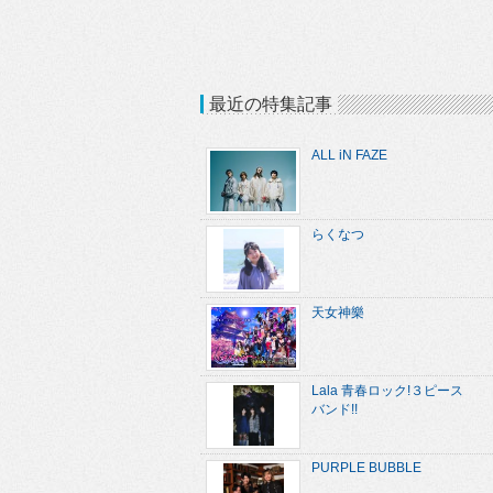
最近の特集記事
ALL iN FAZE
らくなつ
天女神樂
Lala 青春ロック!３ピース
バンド!!
PURPLE BUBBLE