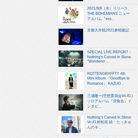
2021/9/8（水）リリース、
THE BOHEMIANS ニュー
アルバム『ess...
京都大作戦2021参戦後記
SPECIAL LIVE REPORT：
Nothing's Carved In Stone
“Wonderer ...
ROTTENGRAFFTY 4th
Mini Album 『Goodbye to
Romance』 KAZUO...
三浦隆一(空想委員会Vo./G.)
ソロアルバム『空集合』イ
ンタビ...
Nothing’s Carved In Stone
Vo./G.村松拓 続・たっきゅ
んのキ...