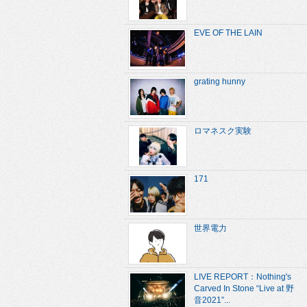
EVE OF THE LAIN
grating hunny
ロマネスク実験
171
世界電力
LIVE REPORT：Nothing's
Carved In Stone “Live at 野
音2021”...