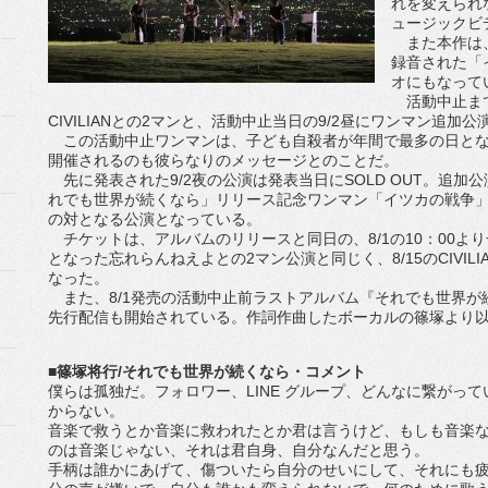
れを変えられ
ュージックビ
また本作は、
録音された「
オにもなって
活動中止まで
CIVILIANとの2マンと、活動中止当日の9/2昼にワンマン追加
この活動中止ワンマンは、子ども自殺者が年間で最多の日となる
開催されるのも彼らなりのメッセージとのことだ。
先に発表された9/2夜の公演は発表当日にSOLD OUT。追加公演の同
れでも世界が続くなら」リリース記念ワンマン「イツカの戦争」
の対となる公演となっている。
チケットは、アルバムのリリースと同日の、8/1の10：00より
となった忘れらんねえよとの2マン公演と同じく、8/15のCIVILI
なった。
また、8/1発売の活動中止前ラストアルバム『それでも世界が続
先行配信も開始されている。作詞作曲したボーカルの篠塚より
■篠塚将行/それでも世界が続くなら・コメント
僕らは孤独だ。フォロワー、LINE グループ、どんなに繋がっ
からない。
音楽で救うとか音楽に救われたとか君は言うけど、もしも音楽
のは音楽じゃない、それは君自身、自分なんだと思う。
手柄は誰かにあげて、傷ついたら自分のせいにして、それにも