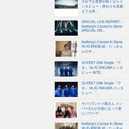
それでも世界が続くならイ
ンタビュー：終わりを見据
えても尚...
SPECIAL LIVE REPORT：
Nothing's Carved In Stone
SPECIAL ON...
Nothing’s Carved In Stone
Vo./G.村松拓 続・たっきゅ
んのキ...
10-FEET 20th Single『ア
オ』 Vo./G.TAKUMAインタ
ビュー INTE...
10-FEET 20th Single『ア
オ』 Vo./G.TAKUMA インタ
ビュー “...
ヤバイTシャツ屋さん メン
バー3人が大使になって更
にパワーア...
Nothing’s Carved In Stone
Vo./G.村松拓 続・たっきゅ