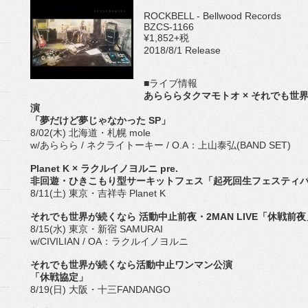
ROCKBELL - Bellwood Records
BZCS-1166
¥1,852+税
2018/8/1 Release
■ライブ情報
あらららタクマモトオ × それでも世
演
「夢だけど夢じゃなかった SP」
8/02(木) 北海道・札幌 mole
w/あららら / ネクライトーキー / O.A：上山泰弘(BAND SET)
Planet K × ラクルイノヨルニ pre.
非回遊・ひきこもり型サーキットフェス「起死回生フェスティ
8/11(土) 東京・吉祥寺 Planet K
それでも世界が続くなら 活動中止前夜・2MAN LIVE「休戦前夜
8/15(水) 東京・新宿 SAMURAI
w/CIVILIAN / OA：ラクルイノヨルニ
それでも世界が続くなら活動中止ワンマン公演
「休戦協定」
8/19(日) 大阪・十三FANDANGO