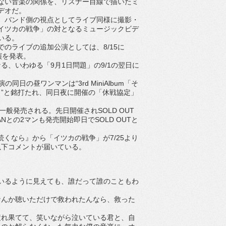
ない音楽の関係を、リスナー目線で描いたミ
デオだ。
バンド側の視点としてライブ同様に撮影・
イツカの戦争」の対となるミュージックビデ
いる。
のライブの追加公演としては、8/15に
公演を発表。
、いわゆる「9月1日問題」の9/1の翌日に
日の昼ワンマンは“3rd MiniAlbum「そ
”と銘打たれ、同日夜に開催の「休戦協定」
一般発売される。先日開催されSOLD OUT
ANとの2マンも発売開始即日でSOLD OUTと
くなら』から「イツカの戦争」が7/25より
以下コメントが届いている。
ているように見えても、誰だって誰のこともわ
なんか聴いただけで救われたんなら、救った
疲れ果てて、笑いながら泣いている君と、自