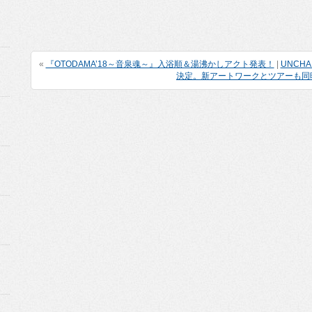
«
『OTODAMA’18～音泉魂～』入浴順＆湯沸かしアクト発表！
|
UNCH
決定。新アートワークとツアーも同