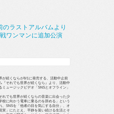
前のラストアルバムより
休戦ワンマンに追加公演
が続くならが8/1に発売する、活動中止前
ム『それでも世界が続くなら』より、活動中
るミュージックビデオ「SNSとオフライン」
れでも世界が続くならの音楽に出会った少
学校に向かう電車に乗るのを辞める」という
れ、SNSを「他者の目を気にする自分」、オ
現実」にたとえ、平静を装い続ける生活とそ