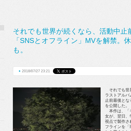
それでも世界が続くなら、活動中止
「SNSとオフライン」MVを解禁。
も。
2018/07/27 23:21
それでも世界
ラストアルバ
止前最後とな
を公開した。
本作は、「そ
女が、翌日、
視点で製作さ
フラインを「