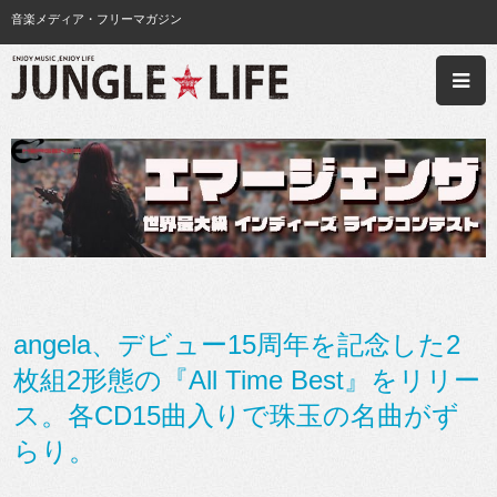
音楽メディア・フリーマガジン
angela、デビュー15周年を記念した2
枚組2形態の『All Time Best』をリリー
ス。各CD15曲入りで珠玉の名曲がず
らり。