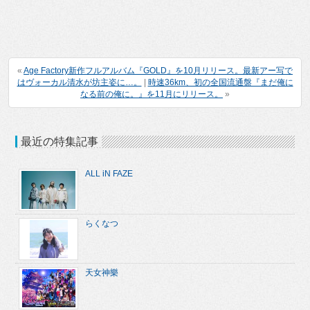
«
Age Factory新作フルアルバム『GOLD』を10月リリース。最新アー写で
はヴォーカル清水が坊主姿に…。
|
時速36km、初の全国流通盤『まだ俺に
なる前の俺に。』を11月にリリース。
»
最近の特集記事
ALL iN FAZE
らくなつ
天女神樂