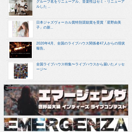
グループ名をリニューアル、音楽性はセミ・リニューア
ルした ...
日本ジャズヴォーカル賞特別奨励賞を受賞「星野由美
子」の新...
2020年4月、全国のライブハウス関係者47人からの現状
報告。
全国ライブハウス特集〜ライブハウスから届いたメッセ
ージ〜