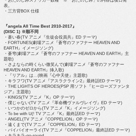
表。
・三方背BOX 仕様
『angela All Time Best 2010-2017』
(DISC 1) ※順不同
・蒼い春(TV アニメ『生徒会役員共』ED テーマ)
・FORTUNES(劇場アニメ『蒼穹のファフナー HEAVEN AND
EARTH』イメージソング)
・蒼穹(劇場アニメ『蒼穹のファフナー HEAVEN AND EARTH』主
題歌)
・さよならの時くらい微笑んで(劇場アニメ『蒼穹のファフナー
HEAVEN AND EARTH』挿入歌)
・『リアル』は…(映画『心中天使』主題歌)
・キラフワ(TV アニメ『アスラクライン2』最終話ED テーマ)
・THE LIGHTS OF HEROES(PSP 用ソフト『ヒーローズファンタ
ジア』主題歌)
・KINGS(TV アニメ『K』OP テーマ)
・僕じゃない(TV アニメ『革命機ヴァルヴレイヴ』ED テーマ)
・いつかのゼロから(TV アニメ『K』イメージソング)
・To be with U(! TV アニメ『K』最終話ED テーマ)
・ANGEL(TV アニメ『COPPELION』OP テーマ)
・遠くまで(TV アニメ『COPPELION』ED テーマ)
・バイバイオーライ(TV アニメ『COPPELION』最終話ED テーマ)
・キラキラ-go-round