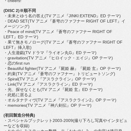
・cheers!
(DISC 2)※順不同
・未来とゆう名の答え(TV アニメ『JINKI:EXTEND』ED テーマ)
・DEAD SET(TV アニメ『蒼穹のファフナー RIGHT OF LEFT』イ
メージソング)
・Peace of mind(TV アニメ『蒼穹のファフナー RIGHT OF
LEFT』ED テーマ)
・果て無きモノローグ(TV アニメ『蒼穹のファフナー RIGHT OF
LEFT』挿入歌)
・人生遊戯(TV ドラマ『ライオン丸G』ED テーマ)
・gravitation(TV アニメ『ヒロイック・エイジ』OP テーマ)
・恋のfirst run
・Beautiful fighter(TV アニメ『屍姫 赫』『屍姫 玄』OP テーマ)
・約束(TV アニメ『蒼穹のファフナー』トリビュートソング)
・Spiral(TV アニメ『アスラクライン』OP テーマ)
・Link(TV アニメ『アスラクライン』ED テーマ)
・光、探せなくとも(TV アニメ『屍姫 玄』ED テーマ)
・此処に居るよ
・オルタナティヴ(TV アニメ『アスラクライン2』OP テーマ)
・memories(TV アニメ『神八剣伝』OP テーマ)
(初回製造分特典)
・スペシャルブックレット2003-2009(撮り下ろし写真やインタビュ
ーなどを収録)
・おたのしみステッカー数種 ※「おたのしみ」の内容は後日発