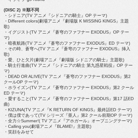
(DISC 2) ※順不同
・シドニア(TV アニメ『シドニアの騎士』OP テーマ)
・Different colors(劇場アニメ『劇場版 K MISSING KINGS』主題
歌)
・イグジスト(TV アニメ『蒼穹のファフナー EXODUS』OP テー
マ)
・暗夜航路(TV アニメ『蒼穹のファフナー EXODUS』ED テーマ)
・その時、蒼穹へ(TV アニメ『蒼穹のファフナー EXODUS』挿入
歌)
・愛、ひと欠片(劇場アニメ『劇場版 シドニアの騎士』主題歌)
・騎士行進曲(TV アニメ『シドニアの騎士 第九惑星戦役』OP テー
マ)
・DEAD OR ALIVE(TV アニメ『蒼穹のファフナー EXODUS』第2
クールOP テーマ)
・ホライズン(TV アニメ『蒼穹のファフナー EXODUS』第2 クール
ED テーマ)
・愛すること(TV アニメ『蒼穹のファフナー EXODUS』第17 話ED
曲)
・KIZUNA(TV アニメ『K RETURN OF KINGS』最終話ED テーマ)
・僕は僕であって(TV シリーズ『亜人』第2 クール前期OP テーマ)
・全力☆Summer!( TV アニメ『アホガール』オープニングテーマ)
・Calling you(劇場アニメ『BLAME!』主題歌)
・笑顔をみせて