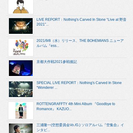
LIVE REPORT：Nothing's Carved In Stone “Live at 野音
2021”...
2021/9/8（水）リリース、THE BOHEMIANS ニューア
ルバム『ess...
京都大作戦2021参戦後記
SPECIAL LIVE REPORT：Nothing's Carved In Stone
“Wonderer ...
ROTTENGRAFFTY 4th Mini Album 『Goodbye to
Romance』 KAZUO...
三浦隆一(空想委員会Vo./G.) ソロアルバム『空集合』イ
ンタビ...