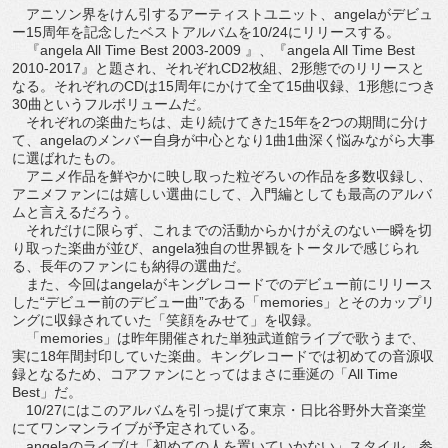
アニソン界をけん引するアーティストユニット、angelaがデビュ
ー15周年を記念したベストアルバムを10/24にリリースする。
『angela All Time Best 2003-2009 』、『angela All Time Best
2010-2017』と題され、それぞれCD2枚組、2形態でのリリースと
なる。それぞれのCDは15周年にかけて全て15曲収録、1形態につき
30曲というフルボリュームだ。
それぞれの楽曲たちは、走り続けてきた15年を2つの期間に分け
て、angelaのメンバー自身が中心となり1曲1曲深く悩みながら大事
に選ばれたもの。
アニメ作品を鮮やかに映し取った粒ぞろいの作品を多数収録し、
アニメファンには嬉しい選曲にして、入門編としても最高のアルバ
ムと言えるだろう。
それだけに限らず、これまでの活動からかけがえのない一瞬を切
り取った楽曲が並び、angela独自の世界観をトータルで感じられ
る、長年のファンにも納得の選曲だ。
また、今回はangelaがキングレコードでのデビュー前にリリース
した“デビュー前のデビュー曲”である「memories」とそのカップリ
ングに収録されていた「笑顔をみせて」を収録。
「memories」は昨年開催された単独武道館ライブで歌うまで、
実に18年間封印していた楽曲。キングレコードでは初めての音源収
録となるため、コアファンにとってはまさに垂涎の「All Time
Best」だ。
10/27にはこのアルバムを引っ提げて東京・日比谷野外大音楽堂
にてワンマンライブが予定されている。
angelaのライブは「初めての人を置いていかない」スタイル。参