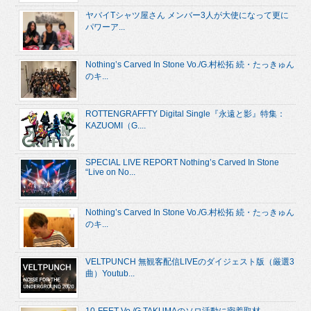
ヤバイTシャツ屋さん メンバー3人が大使になって更に
パワーア...
Nothing’s Carved In Stone Vo./G.村松拓 続・たっきゅん
のキ...
ROTTENGRAFFTY Digital Single『永遠と影』特集：
KAZUOMI（G....
SPECIAL LIVE REPORT Nothing’s Carved In Stone
“Live on No...
Nothing’s Carved In Stone Vo./G.村松拓 続・たっきゅん
のキ...
VELTPUNCH 無観客配信LIVEのダイジェスト版（厳選3
曲）Youtub...
10-FEET Vo./G.TAKUMAのソロ活動に密着取材。