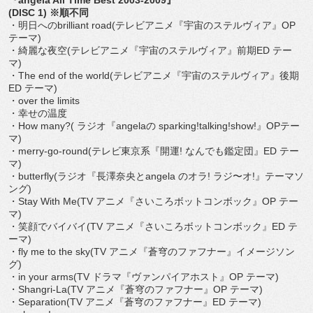
(DISC 1) ※順不同
・明日へのbrilliant road(テレビアニメ『宇宙のステルヴィア』OP
テーマ)
・綺麗な夜空(テレビアニメ『宇宙のステルヴィア』前期ED テー
マ)
・The end of the world(テレビアニメ『宇宙のステルヴィア』後期
ED テーマ)
・over the limits
・幸せの温度
・How many?( ラジオ『angelaの sparking!talking!show!』OPテー
マ)
・merry-go-round(テレビ東京系『開運! なんでも鑑定団』ED テー
マ)
・butterfly(ラジオ『長澤奈央とangela のオラ! ラジ〜オ!』テーマソ
ング)
・Stay With Me(TV アニメ『さいころボットコンボック』OP テー
マ)
・笑顔でバイバイ(TV アニメ『さいころボットコンボック』ED テ
ーマ)
・fly me to the sky(TV アニメ『蒼穹のファフナー』イメージソン
グ)
・in your arms(TV ドラマ『ヴァンパイアホスト』OP テーマ)
・Shangri-La(TV アニメ『蒼穹のファフナー』OP テーマ)
・Separation(TV アニメ『蒼穹のファフナー』ED テーマ)