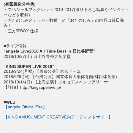
(初回製造分特典)
・スペシャルブックレット2010-2017(撮り下ろし写真やインタビュ
ーなどを収録)
・おたのしみステッカー数種 ※「おたのしみ」の内容は後日発
表！
・三方背BOX 仕様
■ライブ情報
“angela Live2018 All Time Best in 日比谷野音”
2018/10/27(土) 日比谷野外大音楽堂
“KING SUPER LIVE 2018”
2018/9/24(月祝) 【東京公演】東京ドーム
2018/9/30(日) 【台湾公演】国立体育大学体育館(林口体育館)
2018/10/14(日) 【上海公演】メルセデスベンツアリーナ
【詳細】http://kingsuperlive.jp/
■WEB
【angela Official Site】
【KING AMUSUMENT CREATIVE内アーティストサイト】