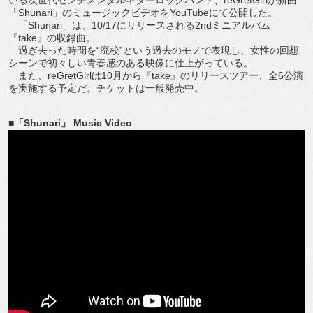
「Shunari」のミュージックビデオをYouTubeにて公開した。
「Shunari」は、10/17にリリースされる2ndミニアルバム
『take』の収録曲。
過ぎ去った時間を“廃校”という過去のモノで表現し、女性の回想
シーンで初々しい青春感のある映像に仕上がっている。
また、reGretGirlは10月から『take』のリリースツアー、全6公演
を実施する予定だ。チケットは一般発売中。
■「Shunari」 Music Video