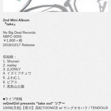
2nd Mini Album
『take』
No Big Deal Records
NBPC-0059
￥1,800＋税
2018/10/17 Release
収録曲：
1. Shunari
2. replay
3. (L)ONLY
4. イズミフチュウ
5. よわむし
6. ピアス
7. 黒鳥山公園
■ライブ情報
reGretGirl presents "take out" ツアー
10/08(月祝)【香川】高松TOONICE w/ ヤングオオハラ / TENDOUJI