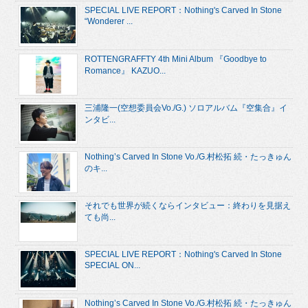
SPECIAL LIVE REPORT：Nothing's Carved In Stone
“Wonderer ...
ROTTENGRAFFTY 4th Mini Album 『Goodbye to
Romance』 KAZUO...
三浦隆一(空想委員会Vo./G.) ソロアルバム『空集合』イ
ンタビ...
Nothing’s Carved In Stone Vo./G.村松拓 続・たっきゅん
のキ...
それでも世界が続くならインタビュー：終わりを見据え
ても尚...
SPECIAL LIVE REPORT：Nothing's Carved In Stone
SPECIAL ON...
Nothing’s Carved In Stone Vo./G.村松拓 続・たっきゅん