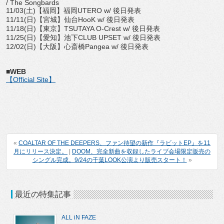
/ The Songbards
11/03(土)【福岡】福岡UTERO w/ 後日発表
11/11(日)【宮城】仙台HooK w/ 後日発表
11/18(日)【東京】TSUTAYA O-Crest w/ 後日発表
11/25(日)【愛知】池下CLUB UPSET w/ 後日発表
12/02(日)【大阪】心斎橋Pangea w/ 後日発表
■WEB
【Official Site】
«
COALTAR OF THE DEEPERS、ファン待望の新作『ラビットEP』を11
月にリリース決定。
|
DOOM、完全新曲を収録したライブ会場限定販売の
シングル完成。9/24の千葉LOOK公演より販売スタート！
»
最近の特集記事
ALL iN FAZE