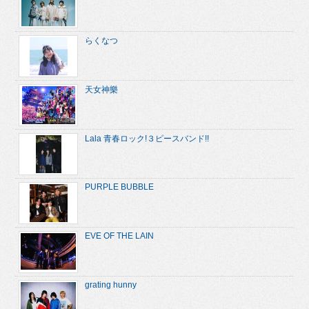
らくなつ
天女神樂
Lala 青春ロック!３ピースバンド!!
PURPLE BUBBLE
EVE OF THE LAIN
grating hunny