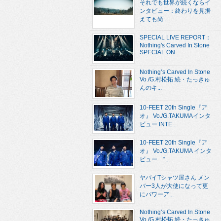
それでも世界が続くならイ
ンタビュー：終わりを見据
えても尚...
SPECIAL LIVE REPORT：
Nothing's Carved In Stone
SPECIAL ON...
Nothing’s Carved In Stone
Vo./G.村松拓 続・たっきゅ
んのキ...
10-FEET 20th Single『ア
オ』 Vo./G.TAKUMAインタ
ビュー INTE...
10-FEET 20th Single『ア
オ』 Vo./G.TAKUMA インタ
ビュー “...
ヤバイTシャツ屋さん メン
バー3人が大使になって更
にパワーア...
Nothing’s Carved In Stone
Vo./G.村松拓 続・たっきゅ