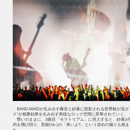
BAND-MAIDが生み出す轟音と紗幕に投影される世界観が混ざ
ク”が相乗効果を生み出す異様なロック空間に昇華されていく。
勢いのままに、3曲目「モラトリアム」に突入すると、紗幕が
内を飛び回り、彩姫(Vo.)の「来いよ!!」という攻めの煽りも
た。