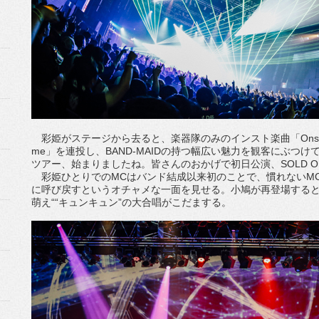
彩姫がステージから去ると、楽器隊のみのインスト楽曲「Onset
me」を連投し、BAND-MAIDの持つ幅広い魅力を観客にぶつ
ツアー、始まりましたね。皆さんのおかげで初日公演、SOLD O
彩姫ひとりでのMCはバンド結成以来初のことで、慣れないM
に呼び戻すというオチャメな一面を見せる。小鳩が再登場すると恒
萌え““キュンキュン”の大合唱がこだまする。