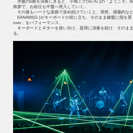
序盤の6曲を演奏しきると、小鳩ミク(Vo./G.)の「ようこそ。BA
挨拶で、お給仕も中盤へ突入していく。
その後もハードな楽曲で攻め続けていくと、突然、感傷的なピ
KANAMI(G.)がキーボードの前に立ち、そのまま鍵盤に指を置くと
over」をパフォーマンス。
キーボードとギターを使い分け、器用に演奏を続け、そのまま「Da
る。