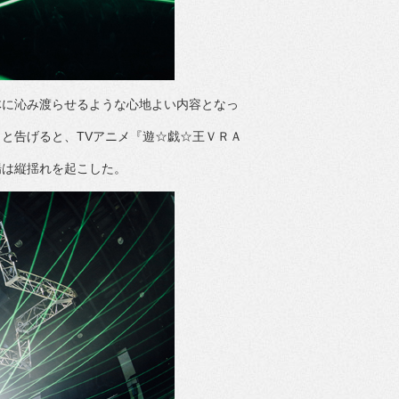
に沁み渡らせるような心地よい内容となっ
と告げると、TVアニメ『遊☆戯☆王ＶＲＡ
。
は縦揺れを起こした。