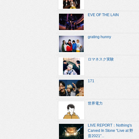
EVE OF THE LAIN
grating hunny
ロマネスク実験
171
世界電力
LIVE REPORT：Nothing's
Carved In Stone “Live at 野
音2021”...