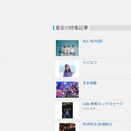
最近の特集記事
ALL iN FAZE
らくなつ
天女神樂
Lala 青春ロック!３ピース
バンド!!
PURPLE BUBBLE