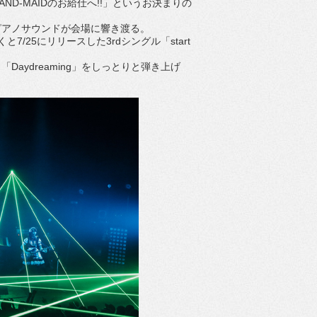
ND-MAIDのお給仕へ!!」というお決まりの
アノサウンドが会場に響き渡る。
7/25にリリースした3rdシングル「start
ydreaming」をしっとりと弾き上げ