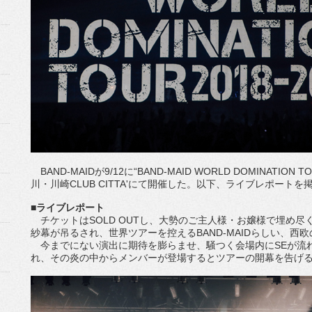
BAND-MAIDが9/12に“BAND-MAID WORLD DOMINATION
川・川崎CLUB CITTA'にて開催した。以下、ライブレポートを
■ライブレポート
チケットはSOLD OUTし、大勢のご主人様・お嬢様で埋め尽
紗幕が吊るされ、世界ツアーを控えるBAND-MAIDらしい、西
今までにない演出に期待を膨らませ、騒つく会場内にSEが流
れ、その炎の中からメンバーが登場するとツアーの開幕を告げる