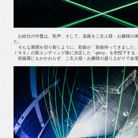
お給仕の中盤は、歌声、そして、楽曲をご主人様・お嬢様の体
た。
そんな展開を切り裂くように、彩姫が「新曲持ってきました」
ＩＮＳ』の新エンディング曲に決定した「glory」を初投下する
初披露にもかかわらず、ご主人様・お嬢様の盛り上がりで会場