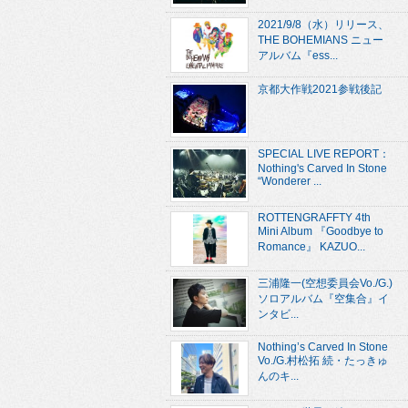
2021/9/8（水）リリース、
THE BOHEMIANS ニュー
アルバム『ess...
京都大作戦2021参戦後記
SPECIAL LIVE REPORT：
Nothing's Carved In Stone
“Wonderer ...
ROTTENGRAFFTY 4th
Mini Album 『Goodbye to
Romance』 KAZUO...
三浦隆一(空想委員会Vo./G.)
ソロアルバム『空集合』イ
ンタビ...
Nothing’s Carved In Stone
Vo./G.村松拓 続・たっきゅ
んのキ...