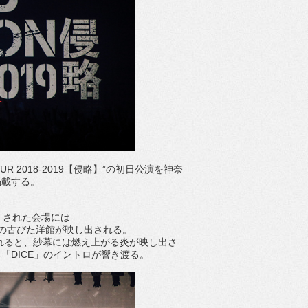
 TOUR 2018-2019【侵略】”の初日公演を神奈
掲載する。
くされた会場には
欧の古びた洋館が映し出される。
れると、紗幕には燃え上がる炎が映し出さ
「DICE」のイントロが響き渡る。